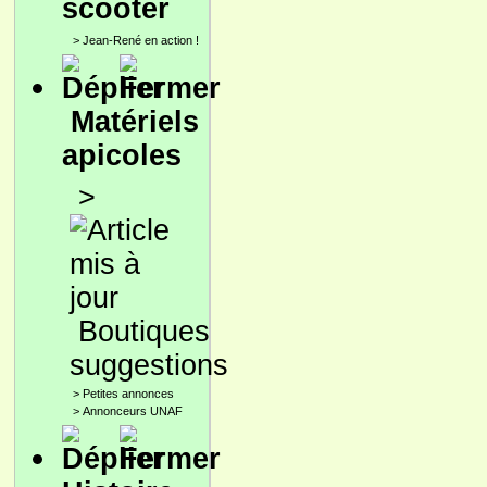
scooter
>
Jean-René en action !
Matériels
apicoles
>
Boutiques
suggestions
>
Petites annonces
>
Annonceurs UNAF