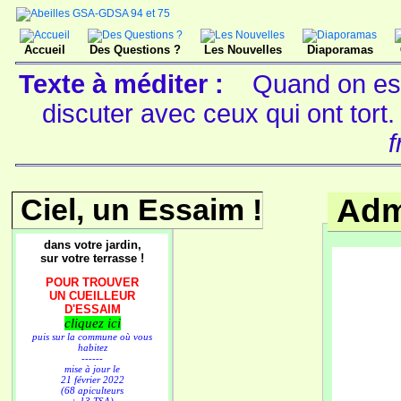
Accueil
Des Questions ?
Les Nouvelles
Diaporamas
Texte à méditer :
Quand on est
discuter avec ceux qui ont tort
f
Ciel, un Essaim !
Adm
dans votre jardin,
sur votre terrasse !
POUR TROUVER
UN CUEILLEUR
D'ESSAIM
cliquez ici
puis sur la commune où vous
habitez
------
mise à jour le
21 février 2022
(68 apiculteurs