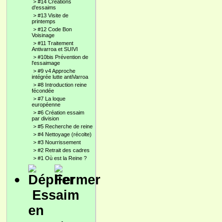
>
#14 Créations
d'essaims
>
#13 Visite de
printemps
>
#12 Code Bon
Voisinage
>
#11 Traitement
Antivarroa et SUIVI
>
#10bis Prévention de
l'essaimage
>
#9 v4 Approche
intégrée lutte antiVarroa
>
#8 Introduction reine
fécondée
>
#7 La loque
européenne
>
#6 Création essaim
par division
>
#5 Recherche de reine
>
#4 Nettoyage (récolte)
>
#3 Nourrissement
>
#2 Retrait des cadres
>
#1 Où est la Reine ?
Essaim
en