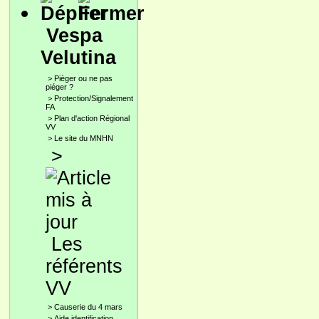
Vespa
Velutina
>
Pièger ou ne pas
piéger ?
>
Protection/Signalement
FA
>
Plan d'action Régional
VV
>
Le site du MNHN
>
Les
référents
VV
>
Causerie du 4 mars
>
Aide identification