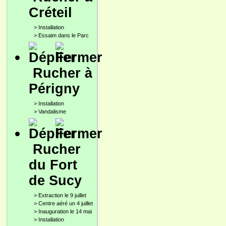
Créteil
>
Installation
>
Essaim dans le Parc
Rucher à
Périgny
>
Installation
>
Vandalisme
Rucher
du Fort
de Sucy
>
Extraction le 9 juillet
>
Centre aéré un 4 juillet
>
Inauguration le 14 mai
>
Installation