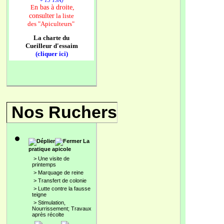
+ 13 TSA)
n bas à droite,
E
consulter
la liste
des
"Apiculteurs"
La charte du
Cueilleur d'essaim
(cliquer ici)
Nos Ruchers
La
pratique apicole
>
Une visite de
printemps
>
Marquage de reine
>
Transfert de colonie
>
Lutte contre la fausse
teigne
>
Stimulation,
Nourrissement; Travaux
après récolte