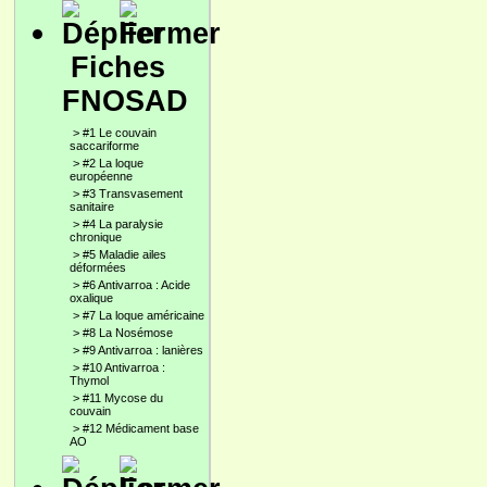
Fiches
FNOSAD
>
#1 Le couvain
saccariforme
>
#2 La loque
européenne
>
#3 Transvasement
sanitaire
>
#4 La paralysie
chronique
>
#5 Maladie ailes
déformées
>
#6 Antivarroa : Acide
oxalique
>
#7 La loque américaine
>
#8 La Nosémose
>
#9 Antivarroa : lanières
>
#10 Antivarroa :
Thymol
>
#11 Mycose du
couvain
>
#12 Médicament base
AO