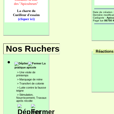
des
"Apiculteurs"
La charte du
Date de création 
Cueilleur d'essaim
Dernière modificat
Catégorie :
Apicu
(cliquer ici)
Page lue
86750 f
Nos Ruchers
Réactions 
La
pratique apicole
>
Une visite de
printemps
>
Marquage de reine
>
Transfert de colonie
>
Lutte contre la fausse
teigne
>
Stimulation,
Nourrissement; Travaux
après récolte