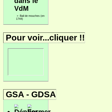
dans le
VdM
>
Bail de mouches (en
1744)
Pour voir...cliquer !!
GSA - GDSA