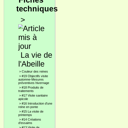
Fiches
techniques
>
La vie de
l'Abeille
>
Couleur des reines
>
#19 Objectifs visite
automne-Mesures
préventives hivernage
>
#18 Produits de
traitements
>
#17 Visite sanitaire
apicole
>
#16 Introduction d'une
reine en ponte
>
#15 La visite de
printemps
>
#14 Créations
d'essaims
>
#13 Visite de