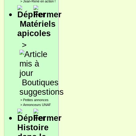
>
Jean-René en action !
Matériels
apicoles
>
Boutiques
suggestions
>
Petites annonces
>
Annonceurs UNAF
Histoire