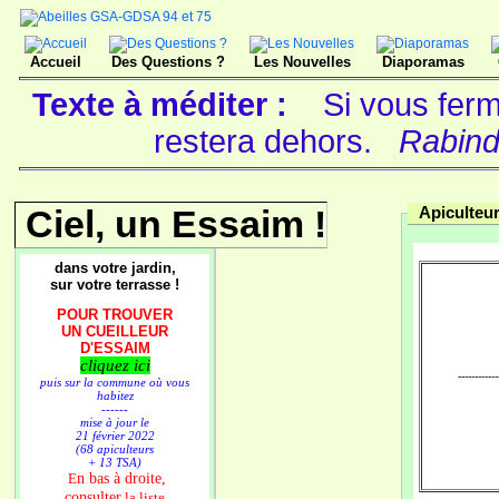
Accueil
Des Questions ?
Les Nouvelles
Diaporamas
Texte à méditer :
Si vous ferme
restera dehors.
Rabind
Ciel, un Essaim !
Apiculteu
dans votre jardin,
sur votre terrasse !
POUR TROUVER
UN CUEILLEUR
D'ESSAIM
cliquez ici
------------
puis sur la commune où vous
habitez
------
mise à jour le
21 février 2022
(68 apiculteurs
+ 13 TSA)
n bas à droite,
E
consulter
la liste