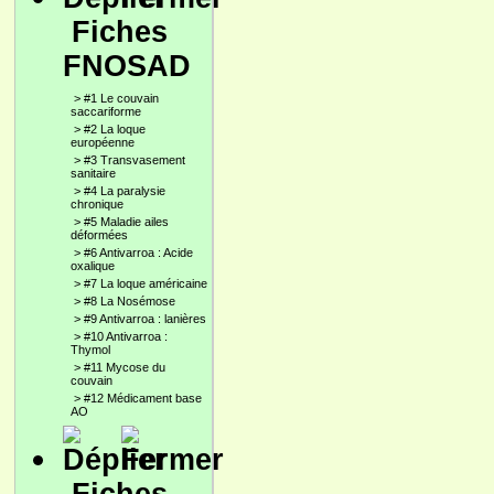
Fiches
FNOSAD
>
#1 Le couvain
saccariforme
>
#2 La loque
européenne
>
#3 Transvasement
sanitaire
>
#4 La paralysie
chronique
>
#5 Maladie ailes
déformées
>
#6 Antivarroa : Acide
oxalique
>
#7 La loque américaine
>
#8 La Nosémose
>
#9 Antivarroa : lanières
>
#10 Antivarroa :
Thymol
>
#11 Mycose du
couvain
>
#12 Médicament base
AO