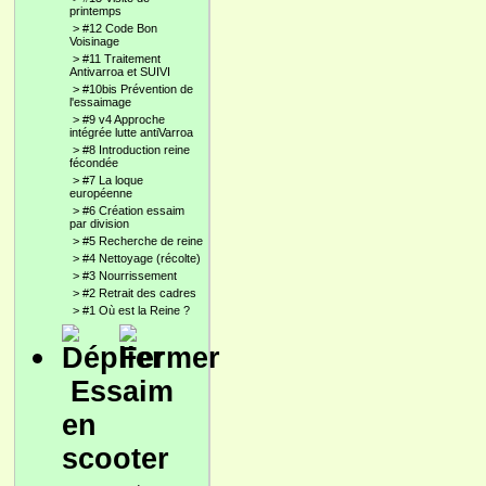
printemps
>
#12 Code Bon
Voisinage
>
#11 Traitement
Antivarroa et SUIVI
>
#10bis Prévention de
l'essaimage
>
#9 v4 Approche
intégrée lutte antiVarroa
>
#8 Introduction reine
fécondée
>
#7 La loque
européenne
>
#6 Création essaim
par division
>
#5 Recherche de reine
>
#4 Nettoyage (récolte)
>
#3 Nourrissement
>
#2 Retrait des cadres
>
#1 Où est la Reine ?
Essaim
en
scooter