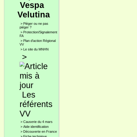
Vespa
Velutina
>
Pièger ou ne pas
piéger ?
>
Protection/Signalement
FA
>
Plan d'action Régional
VV
>
Le site du MNHN
>
Les
référents
VV
>
Causerie du 4 mars
>
Aide identification
>
Découverte en France
>
Fiche technique