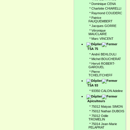
*
Dominique CENA
*
Charlotte CHIARELLI
*
Raymond COUDERC
*
Patrice
FAUQUEMBERT
*
Jacques GORRE
*
Véronique
MAUCLAIRE
*
Marc VINCENT
TSA 75
*
André BEHLOULI
*
Michel BOUCHERAT
*
Hervé ROBERT-
GAROUEL
*
Pierre
TCHELITCHEFF
TSA 93
*
93350 CALON Adeline
Apiculteurs
*
75012 Matyas SIMON
*
75012 Nathan DUBOIS
*
75012 Odile
TROMELIN
*
75014 Jean-Marie
PELAPRAT