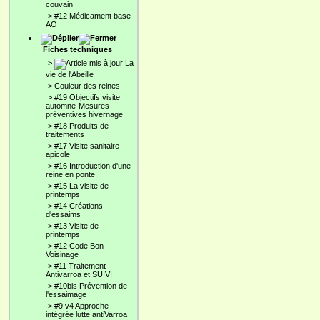
couvain
>
#12 Médicament base
AO
Fiches techniques
>
La
vie de l'Abeille
>
Couleur des reines
>
#19 Objectifs visite
automne-Mesures
préventives hivernage
>
#18 Produits de
traitements
>
#17 Visite sanitaire
apicole
>
#16 Introduction d'une
reine en ponte
>
#15 La visite de
printemps
>
#14 Créations
d'essaims
>
#13 Visite de
printemps
>
#12 Code Bon
Voisinage
>
#11 Traitement
Antivarroa et SUIVI
>
#10bis Prévention de
l'essaimage
>
#9 v4 Approche
intégrée lutte antiVarroa