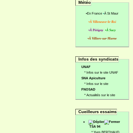
Météo
•
En France
•
À St Maur
•À Villeneuve-le-Roi
•À Périgny
•À Sucy
•À Villiers-sur-Marne
Infos des syndicats
UNAF
*
Infos sur le site UNAF
SNA Apiculture
*
Infos sur le site
FNOSAD
*
Actualités sur le site
Cueilleurs essaims
TSA 94
*
Yves BERTHAUD