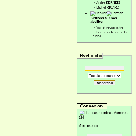
~
Andre KERNEIS
~
Michel RICARD
Veillons sur nos
abeilles
~
Voir et reconnaître
~
Les prédateurs de la
ruche
Recherche
Rechercher
Connexion...
Membres :
226
Votre pseudo :