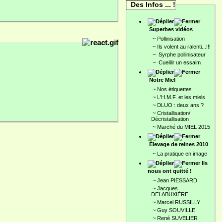
Des Infos ... !
Superbes vidéos
~
Pollinisation
~
Ils volent au ralenti...!!!
~
Syrphe pollinisateur
~
Cueillir un essaim
Notre Miel
~
Nos étiquettes
~
L'H.M.F. et les miels
~
DLUO : deux ans ?
~
Cristallisation/
Décristallisation
~
Marché du MIEL 2015
Élevage de reines 2010
~
La pratique en image
Ils
nous ont quitté !
~
Jean PIESSARD
~
Jacques
DELABUXIÈRE
~
Marcel RUSSILLY
~
Guy SOUVILLE
~
René SUVELIER