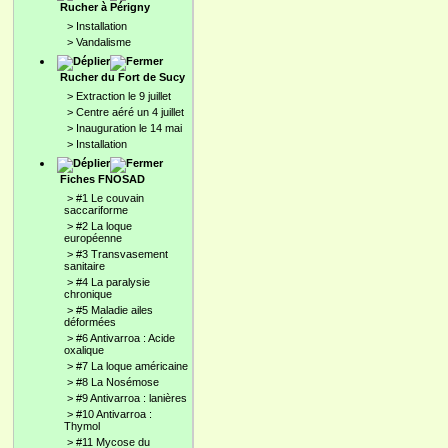
Rucher à Périgny
>
Installation
>
Vandalisme
Rucher du Fort de Sucy
>
Extraction le 9 juillet
>
Centre aéré un 4 juillet
>
Inauguration le 14 mai
>
Installation
Fiches FNOSAD
>
#1 Le couvain
saccariforme
>
#2 La loque
européenne
>
#3 Transvasement
sanitaire
>
#4 La paralysie
chronique
>
#5 Maladie ailes
déformées
>
#6 Antivarroa : Acide
oxalique
>
#7 La loque américaine
>
#8 La Nosémose
>
#9 Antivarroa : lanières
>
#10 Antivarroa :
Thymol
>
#11 Mycose du