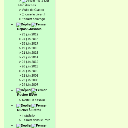
>
Plan d'accès
>
Visite de Classe
>
Encore le pivert !
>
Essaim sauvage
Repas Grosbois
>
23 juin 2019
>
24 juin 2018
>
25 juin 2017
>
19 juin 2016
>
21 juin 2015
>
22 juin 2014
>
24 juin 2012
>
26 juin 2011
>
20 juin 2010
>
21 juin 2009
>
22 juin 2008
>
24 juin 2007
Rucher ENVA
>
Alerte un essaim !
Rucher à Créteil
>
Installation
>
Essaim dans le Parc