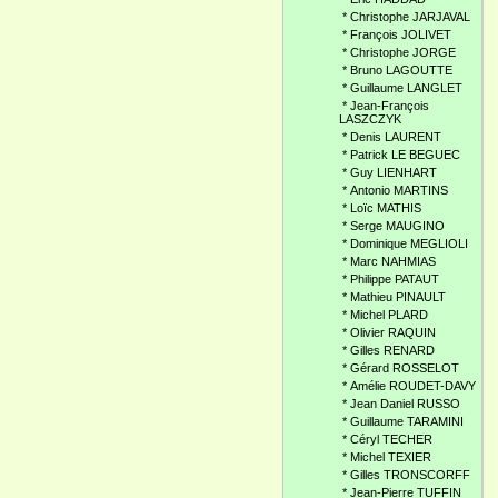
*
Christophe JARJAVAL
*
François JOLIVET
*
Christophe JORGE
*
Bruno LAGOUTTE
*
Guillaume LANGLET
*
Jean-François
LASZCZYK
*
Denis LAURENT
*
Patrick LE BEGUEC
*
Guy LIENHART
*
Antonio MARTINS
*
Loïc MATHIS
*
Serge MAUGINO
*
Dominique MEGLIOLI
*
Marc NAHMIAS
*
Philippe PATAUT
*
Mathieu PINAULT
*
Michel PLARD
*
Olivier RAQUIN
*
Gilles RENARD
*
Gérard ROSSELOT
*
Amélie ROUDET-DAVY
*
Jean Daniel RUSSO
*
Guillaume TARAMINI
*
Céryl TECHER
*
Michel TEXIER
*
Gilles TRONSCORFF
*
Jean-Pierre TUFFIN