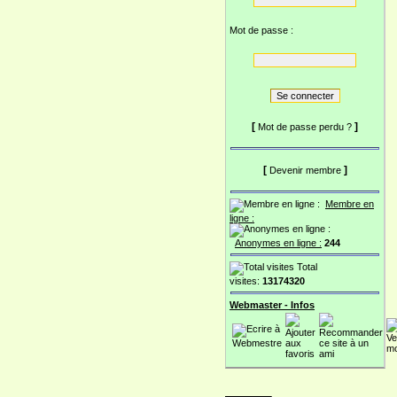
Mot de passe :
[
]
Mot de passe perdu ?
[
]
Devenir membre
Membre en
ligne :
Anonymes en ligne :
244
Total
visites:
13174320
Webmaster - Infos