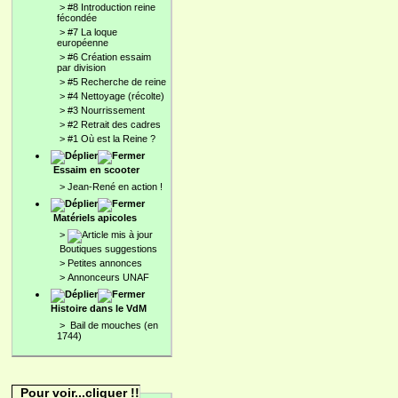
>
#8 Introduction reine
fécondée
>
#7 La loque
européenne
>
#6 Création essaim
par division
>
#5 Recherche de reine
>
#4 Nettoyage (récolte)
>
#3 Nourrissement
>
#2 Retrait des cadres
>
#1 Où est la Reine ?
Essaim en scooter
>
Jean-René en action !
Matériels apicoles
>
Boutiques suggestions
>
Petites annonces
>
Annonceurs UNAF
Histoire dans le VdM
>
Bail de mouches (en
1744)
Pour voir...cliquer !!