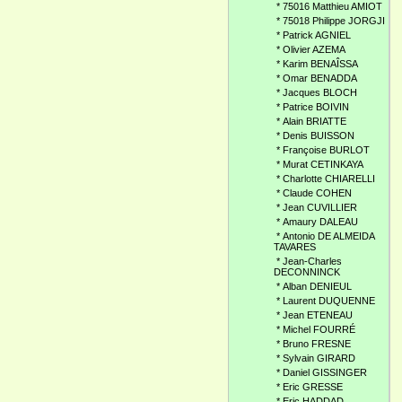
*
75016 Matthieu AMIOT
*
75018 Philippe JORGJI
*
Patrick AGNIEL
*
Olivier AZEMA
*
Karim BENAÎSSA
*
Omar BENADDA
*
Jacques BLOCH
*
Patrice BOIVIN
*
Alain BRIATTE
*
Denis BUISSON
*
Françoise BURLOT
*
Murat CETINKAYA
*
Charlotte CHIARELLI
*
Claude COHEN
*
Jean CUVILLIER
*
Amaury DALEAU
*
Antonio DE ALMEIDA
TAVARES
*
Jean-Charles
DECONNINCK
*
Alban DENIEUL
*
Laurent DUQUENNE
*
Jean ETENEAU
*
Michel FOURRÉ
*
Bruno FRESNE
*
Sylvain GIRARD
*
Daniel GISSINGER
*
Eric GRESSE
*
Eric HADDAD