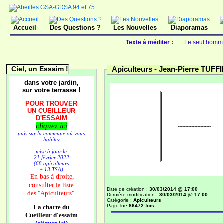
Accueil
Des Questions ?
Les Nouvelles
Diaporamas
Texte à méditer :
Le seul homme 
Ciel, un Essaim !
Apiculteurs -
Jean-Pierre TUFF
dans votre jardin,
sur votre terrasse !
POUR TROUVER
UN CUEILLEUR
D'ESSAIM
cliquez ici
----------------------
puis sur la commune où vous
habitez
------
mise à jour le
21 février 2022
(68 apiculteurs
+ 13 TSA)
n bas à droite,
E
consulter
la liste
Date de création :
30/03/2014 @ 17:00
des
"Apiculteurs"
Dernière modification :
30/03/2014 @ 17:00
Catégorie :
Apiculteurs
Page lue
86472 fois
La charte du
Cueilleur d'essaim
(cliquer ici)