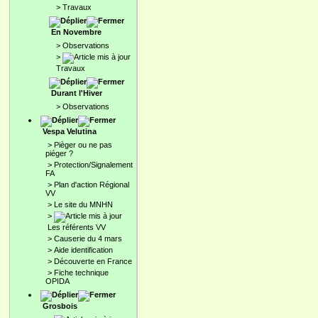
>
Travaux
En Novembre
>
Observations
>
Travaux
Durant l'Hiver
>
Observations
Vespa Velutina
>
Pièger ou ne pas
piéger ?
>
Protection/Signalement
FA
>
Plan d'action Régional
VV
>
Le site du MNHN
>
Les référents VV
>
Causerie du 4 mars
>
Aide identification
>
Découverte en France
>
Fiche technique
OPIDA
Grosbois