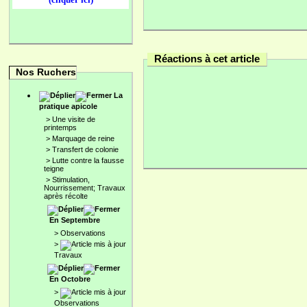
Réactions à cet article
Nos Ruchers
La
pratique apicole
>
Une visite de
printemps
>
Marquage de reine
>
Transfert de colonie
>
Lutte contre la fausse
teigne
>
Stimulation,
Nourrissement; Travaux
après récolte
En Septembre
>
Observations
>
Travaux
En Octobre
>
Observations