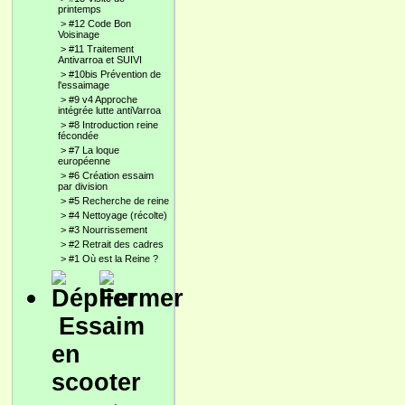
printemps
>
#12 Code Bon
Voisinage
>
#11 Traitement
Antivarroa et SUIVI
>
#10bis Prévention de
l'essaimage
>
#9 v4 Approche
intégrée lutte antiVarroa
>
#8 Introduction reine
fécondée
>
#7 La loque
européenne
>
#6 Création essaim
par division
>
#5 Recherche de reine
>
#4 Nettoyage (récolte)
>
#3 Nourrissement
>
#2 Retrait des cadres
>
#1 Où est la Reine ?
Essaim
en
scooter