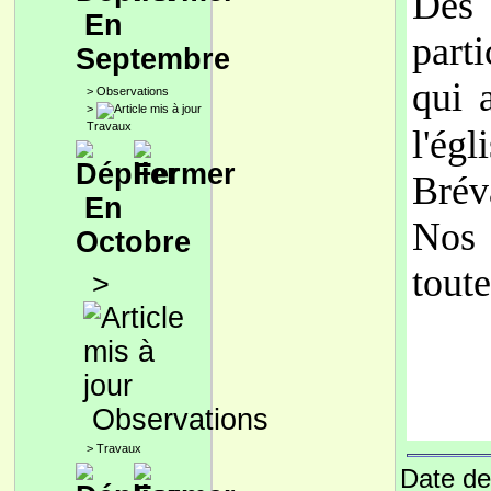
Des
En
part
Septembre
qui 
>
Observations
>
Travaux
l'é
Brév
En
Nos 
Octobre
tout
>
Observations
>
Travaux
Date de