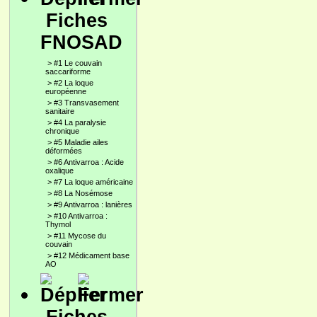
Fiches
FNOSAD
>
#1 Le couvain
saccariforme
>
#2 La loque
européenne
>
#3 Transvasement
sanitaire
>
#4 La paralysie
chronique
>
#5 Maladie ailes
déformées
>
#6 Antivarroa : Acide
oxalique
>
#7 La loque américaine
>
#8 La Nosémose
>
#9 Antivarroa : lanières
>
#10 Antivarroa :
Thymol
>
#11 Mycose du
couvain
>
#12 Médicament base
AO