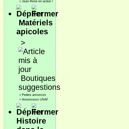
>
Jean-René en action !
Matériels
apicoles
>
Boutiques
suggestions
>
Petites annonces
>
Annonceurs UNAF
Histoire