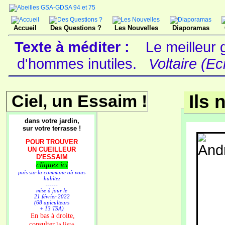
Accueil
Des Questions ?
Les Nouvelles
Diaporamas
Texte à méditer :
Le meilleur 
d'hommes inutiles.
Voltaire (Ec
Ciel, un Essaim !
Ils 
dans votre jardin,
sur votre terrasse !
POUR TROUVER
UN CUEILLEUR
D'ESSAIM
cliquez ici
puis sur la commune où vous
habitez
------
mise à jour le
21 février 2022
(68 apiculteurs
+ 13 TSA)
n bas à droite,
E
consulter
la liste