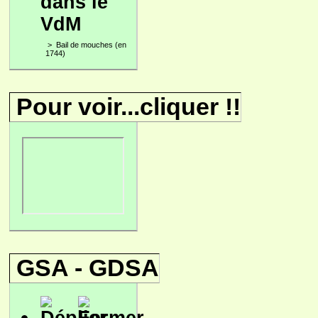
dans le
VdM
>
Bail de mouches (en
1744)
Pour voir...cliquer !!
GSA - GDSA