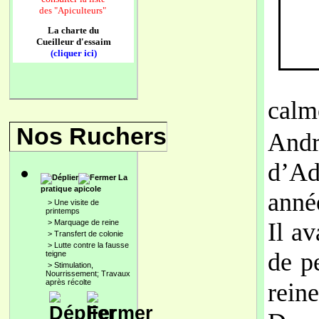
des
"Apiculteurs"
La charte du
Cueilleur d'essaim
(cliquer ici)
calm
Nos Ruchers
And
d’Ad
La
pratique apicole
année
>
Une visite de
printemps
>
Marquage de reine
Il av
>
Transfert de colonie
>
Lutte contre la fausse
de pe
teigne
>
Stimulation,
Nourrissement; Travaux
après récolte
reine