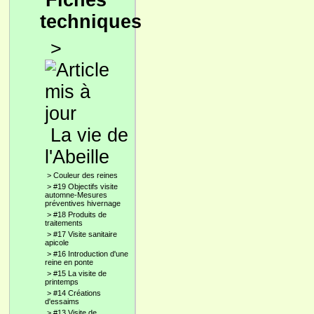
Fiches
techniques
>
La vie de
l'Abeille
>
Couleur des reines
>
#19 Objectifs visite
automne-Mesures
préventives hivernage
>
#18 Produits de
traitements
>
#17 Visite sanitaire
apicole
>
#16 Introduction d'une
reine en ponte
>
#15 La visite de
printemps
>
#14 Créations
d'essaims
>
#13 Visite de