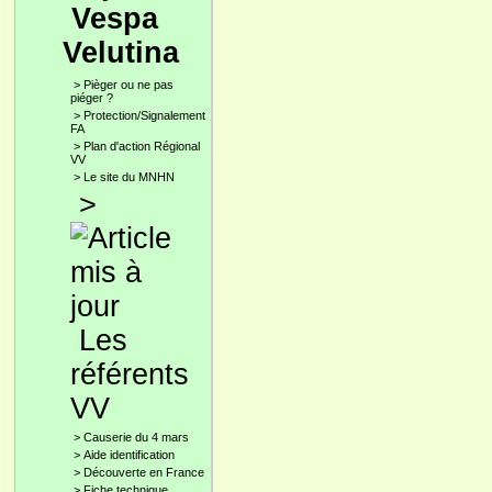
Vespa
Velutina
>
Pièger ou ne pas
piéger ?
>
Protection/Signalement
FA
>
Plan d'action Régional
VV
>
Le site du MNHN
>
Les
référents
VV
>
Causerie du 4 mars
>
Aide identification
>
Découverte en France
>
Fiche technique