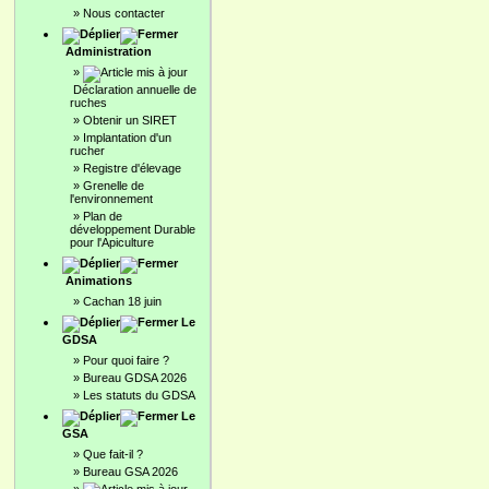
»
Nous contacter
Administration
»
Déclaration annuelle de
ruches
»
Obtenir un SIRET
»
Implantation d'un
rucher
»
Registre d'élevage
»
Grenelle de
l'environnement
»
Plan de
développement Durable
pour l'Apiculture
Animations
»
Cachan 18 juin
Le
GDSA
»
Pour quoi faire ?
»
Bureau GDSA 2026
»
Les statuts du GDSA
Le
GSA
»
Que fait-il ?
»
Bureau GSA 2026