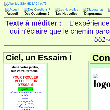
Accueil
Des Questions ?
Les Nouvelles
Diaporamas
Texte à méditer :
L'expérience
qui n'éclaire que le chemin pa
551-
Ciel, un Essaim !
Con
dans votre jardin,
sur votre terrasse !
POUR TROUVER
UN CUEILLEUR
D'ESSAIM
cliquez ici
puis sur la commune où vous
habitez
------
mise à jour le
21 février 2022
(68 apiculteurs