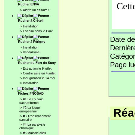
Cett
Rucher ENVA
>
Alerte un essaim !
Rucher à Créteil
>
Installation
>
Essaim dans le Parc
Date de
Rucher à Périgny
Dernièr
>
Installation
>
Vandalisme
Catégor
Page l
Rucher du Fort de Sucy
>
Extraction le 9 juillet
>
Centre aéré un 4 juillet
>
Inauguration le 14 mai
>
Installation
Fiches FNOSAD
>
#1 Le couvain
saccariforme
>
#2 La loque
Réac
européenne
>
#3 Transvasement
sanitaire
>
#4 La paralysie
chronique
>
#5 Maladie ailes