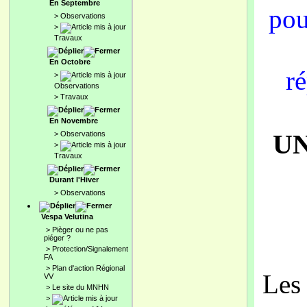
En Septembre
pou
>
Observations
>
Travaux
En Octobre
ré
>
Observations
>
Travaux
En Novembre
UN
>
Observations
>
Travaux
Durant l'Hiver
>
Observations
Vespa Velutina
>
Pièger ou ne pas
piéger ?
>
Protection/Signalement
FA
>
Plan d'action Régional
Les 
VV
>
Le site du MNHN
>