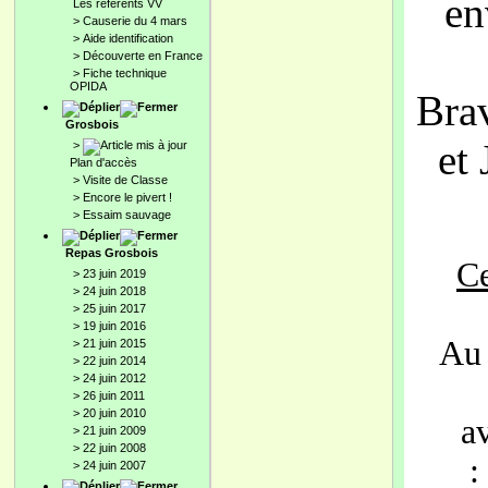
en
Les référents VV
>
Causerie du 4 mars
>
Aide identification
>
Découverte en France
>
Fiche technique
OPIDA
Bra
Grosbois
et
>
Plan d'accès
>
Visite de Classe
>
Encore le pivert !
>
Essaim sauvage
Repas Grosbois
Ce
>
23 juin 2019
>
24 juin 2018
>
25 juin 2017
>
19 juin 2016
Au 
>
21 juin 2015
>
22 juin 2014
>
24 juin 2012
>
26 juin 2011
>
20 juin 2010
a
>
21 juin 2009
>
22 juin 2008
:
>
24 juin 2007