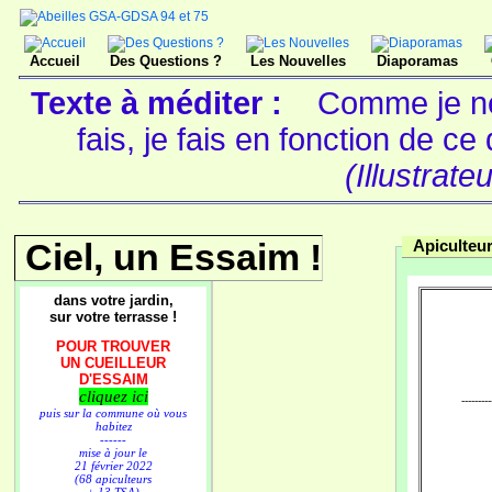
Accueil
Des Questions ?
Les Nouvelles
Diaporamas
Texte à méditer :
Comme je ne
fais, je fais en fonction de c
(Illustrate
Ciel, un Essaim !
Apiculteu
dans votre jardin,
sur votre terrasse !
POUR TROUVER
UN CUEILLEUR
D'ESSAIM
cliquez ici
----------
puis sur la commune où vous
habitez
------
mise à jour le
21 février 2022
(68 apiculteurs