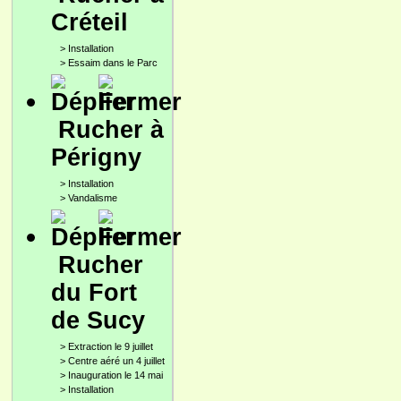
Créteil
>
Installation
>
Essaim dans le Parc
Rucher à
Périgny
>
Installation
>
Vandalisme
Rucher
du Fort
de Sucy
>
Extraction le 9 juillet
>
Centre aéré un 4 juillet
>
Inauguration le 14 mai
>
Installation