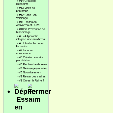
>
#14 Créations
d'essaims
>
#13 Visite de
printemps
>
#12 Code Bon
Voisinage
>
#11 Traitement
Antivarroa et SUIVI
>
#10bis Prévention de
l'essaimage
>
#9 v4 Approche
intégrée lutte antiVarroa
>
#8 Introduction reine
fécondée
>
#7 La loque
européenne
>
#6 Création essaim
par division
>
#5 Recherche de reine
>
#4 Nettoyage (récolte)
>
#3 Nourrissement
>
#2 Retrait des cadres
>
#1 Où est la Reine ?
Essaim
en