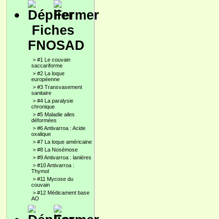
Fiches
FNOSAD
>
#1 Le couvain
saccariforme
>
#2 La loque
européenne
>
#3 Transvasement
sanitaire
>
#4 La paralysie
chronique
>
#5 Maladie ailes
déformées
>
#6 Antivarroa : Acide
oxalique
>
#7 La loque américaine
>
#8 La Nosémose
>
#9 Antivarroa : lanières
>
#10 Antivarroa :
Thymol
>
#11 Mycose du
couvain
>
#12 Médicament base
AO