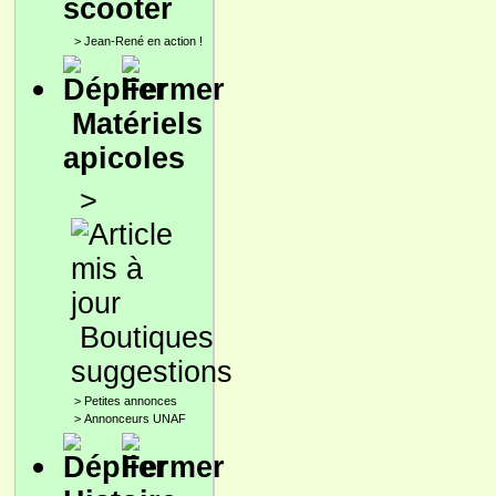
scooter
>
Jean-René en action !
Matériels
apicoles
>
Boutiques
suggestions
>
Petites annonces
>
Annonceurs UNAF