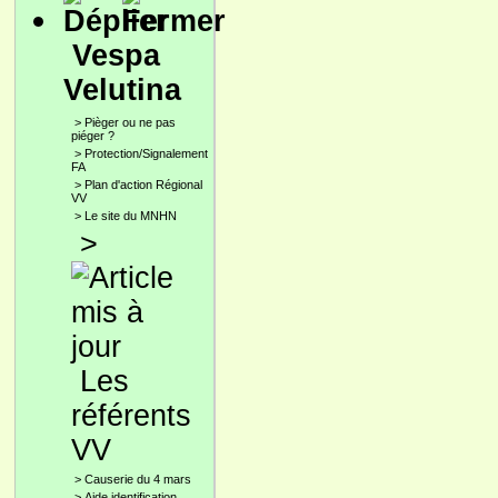
Vespa
Velutina
>
Pièger ou ne pas
piéger ?
>
Protection/Signalement
FA
>
Plan d'action Régional
VV
>
Le site du MNHN
>
Les
référents
VV
>
Causerie du 4 mars
>
Aide identification