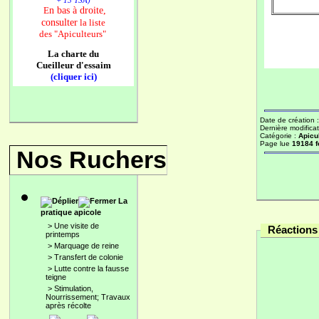
+ 13 TSA)
n bas à droite,
E
consulter
la liste
des
"Apiculteurs"
La charte du
Cueilleur d'essaim
(cliquer ici)
Date de création 
Dernière modificat
Catégorie :
Apicu
Page lue
19184 f
Nos Ruchers
La
pratique apicole
>
Une visite de
Réactions 
printemps
>
Marquage de reine
>
Transfert de colonie
>
Lutte contre la fausse
teigne
>
Stimulation,
Nourrissement; Travaux
après récolte