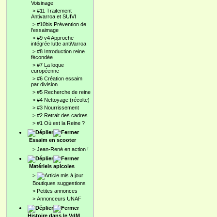
Voisinage
>
#11 Traitement
Antivarroa et SUIVI
>
#10bis Prévention de
l'essaimage
>
#9 v4 Approche
intégrée lutte antiVarroa
>
#8 Introduction reine
fécondée
>
#7 La loque
européenne
>
#6 Création essaim
par division
>
#5 Recherche de reine
>
#4 Nettoyage (récolte)
>
#3 Nourrissement
>
#2 Retrait des cadres
>
#1 Où est la Reine ?
Essaim en scooter
>
Jean-René en action !
Matériels apicoles
>
Boutiques suggestions
>
Petites annonces
>
Annonceurs UNAF
Histoire dans le VdM