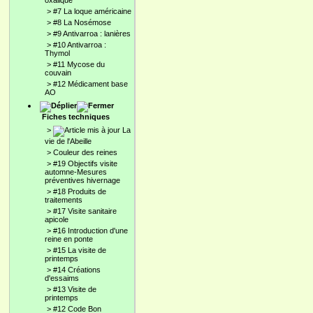
oxalique
>
#7 La loque américaine
>
#8 La Nosémose
>
#9 Antivarroa : lanières
>
#10 Antivarroa :
Thymol
>
#11 Mycose du
couvain
>
#12 Médicament base
AO
Fiches techniques
>
La
vie de l'Abeille
>
Couleur des reines
>
#19 Objectifs visite
automne-Mesures
préventives hivernage
>
#18 Produits de
traitements
>
#17 Visite sanitaire
apicole
>
#16 Introduction d'une
reine en ponte
>
#15 La visite de
printemps
>
#14 Créations
d'essaims
>
#13 Visite de
printemps
>
#12 Code Bon