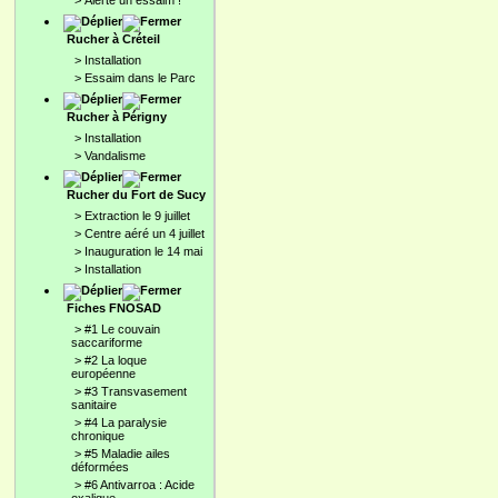
>
Alerte un essaim !
Rucher à Créteil
>
Installation
>
Essaim dans le Parc
Rucher à Périgny
>
Installation
>
Vandalisme
Rucher du Fort de Sucy
>
Extraction le 9 juillet
>
Centre aéré un 4 juillet
>
Inauguration le 14 mai
>
Installation
Fiches FNOSAD
>
#1 Le couvain
saccariforme
>
#2 La loque
européenne
>
#3 Transvasement
sanitaire
>
#4 La paralysie
chronique
>
#5 Maladie ailes
déformées
>
#6 Antivarroa : Acide