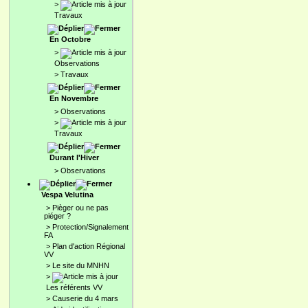
>
Travaux
En Octobre
>
Observations
>
Travaux
En Novembre
>
Observations
>
Travaux
Durant l'Hiver
>
Observations
Vespa Velutina
>
Pièger ou ne pas
piéger ?
>
Protection/Signalement
FA
>
Plan d'action Régional
VV
>
Le site du MNHN
>
Les référents VV
>
Causerie du 4 mars