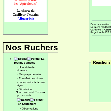
des
"Apiculteurs"
La charte du
Cueilleur d'essaim
(cliquer ici)
Date de création 
Dernière modificat
Catégorie :
Apicu
Page lue
84057 f
Nos Ruchers
La
Réactions 
pratique apicole
>
Une visite de
printemps
>
Marquage de reine
>
Transfert de colonie
>
Lutte contre la fausse
teigne
>
Stimulation,
Nourrissement; Travaux
après récolte
En Septembre
>
Observations