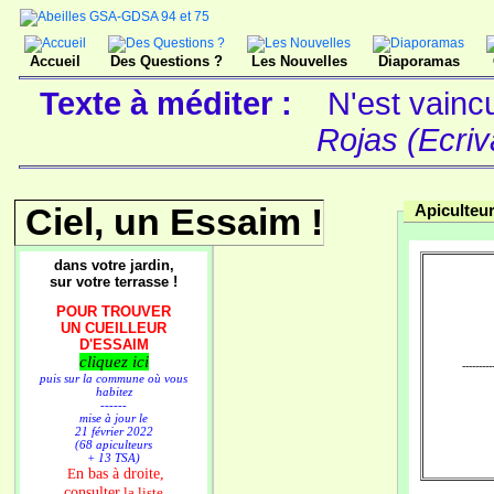
Accueil
Des Questions ?
Les Nouvelles
Diaporamas
Texte à méditer :
N'est vaincu
Rojas (Ecriv
Ciel, un Essaim !
Apiculteu
dans votre jardin,
sur votre terrasse !
POUR TROUVER
UN CUEILLEUR
D'ESSAIM
cliquez ici
----------
puis sur la commune où vous
habitez
------
mise à jour le
21 février 2022
(68 apiculteurs
+ 13 TSA)
n bas à droite,
E
consulter
la liste