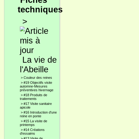
Fiches
techniques
>
La vie de
l'Abeille
>
Couleur des reines
>
#19 Objectifs visite
automne-Mesures
préventives hivernage
>
#18 Produits de
traitements
>
#17 Visite sanitaire
apicole
>
#16 Introduction d'une
reine en ponte
>
#15 La visite de
printemps
>
#14 Créations
d'essaims
>
#13 Visite de