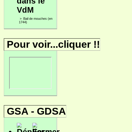
dans le
VdM
>
Bail de mouches (en
1744)
Pour voir...cliquer !!
GSA - GDSA