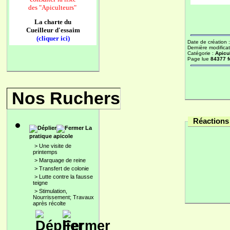
des
"Apiculteurs"
La charte du
Cueilleur d'essaim
(cliquer ici)
Date de création 
Dernière modificat
Catégorie :
Apicu
Page lue
84377 f
Nos Ruchers
Réactions 
La
pratique apicole
>
Une visite de
printemps
>
Marquage de reine
>
Transfert de colonie
>
Lutte contre la fausse
teigne
>
Stimulation,
Nourrissement; Travaux
après récolte