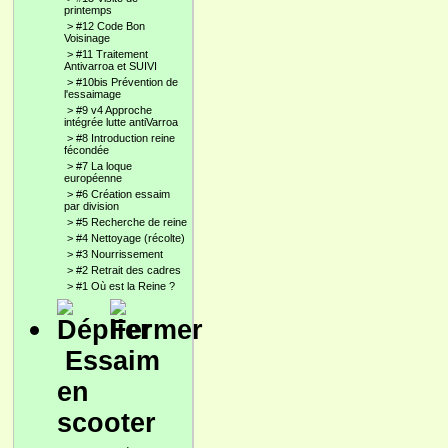
printemps
>
#12 Code Bon
Voisinage
>
#11 Traitement
Antivarroa et SUIVI
>
#10bis Prévention de
l'essaimage
>
#9 v4 Approche
intégrée lutte antiVarroa
>
#8 Introduction reine
fécondée
>
#7 La loque
européenne
>
#6 Création essaim
par division
>
#5 Recherche de reine
>
#4 Nettoyage (récolte)
>
#3 Nourrissement
>
#2 Retrait des cadres
>
#1 Où est la Reine ?
Essaim
en
scooter