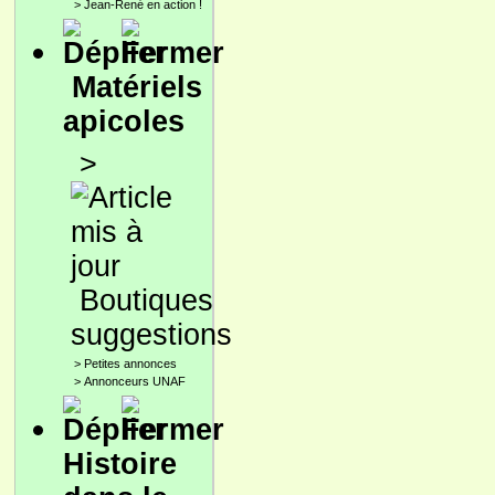
>
Jean-René en action !
Matériels
apicoles
>
Boutiques
suggestions
>
Petites annonces
>
Annonceurs UNAF
Histoire