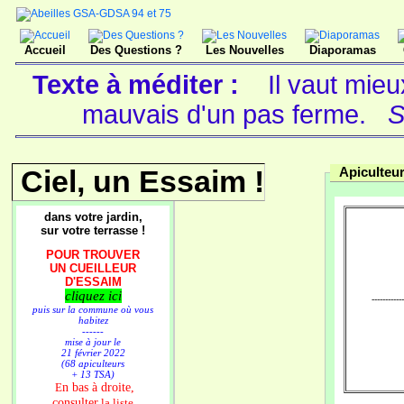
Accueil
Des Questions ?
Les Nouvelles
Diaporamas
Texte à méditer :
Il vaut mie
mauvais d'un pas ferme.
S
Ciel, un Essaim !
Apiculteu
dans votre jardin,
sur votre terrasse !
POUR TROUVER
UN CUEILLEUR
D'ESSAIM
cliquez ici
------------
puis sur la commune où vous
habitez
------
mise à jour le
21 février 2022
(68 apiculteurs
+ 13 TSA)
n bas à droite,
E
consulter
la liste