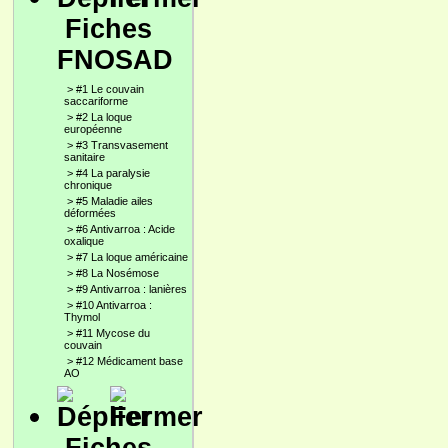
Fiches
FNOSAD
>
#1 Le couvain
saccariforme
>
#2 La loque
européenne
>
#3 Transvasement
sanitaire
>
#4 La paralysie
chronique
>
#5 Maladie ailes
déformées
>
#6 Antivarroa : Acide
oxalique
>
#7 La loque américaine
>
#8 La Nosémose
>
#9 Antivarroa : lanières
>
#10 Antivarroa :
Thymol
>
#11 Mycose du
couvain
>
#12 Médicament base
AO