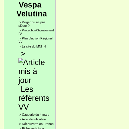
Vespa
Velutina
>
Pièger ou ne pas
piéger ?
>
Protection/Signalement
FA
>
Plan d'action Régional
VV
>
Le site du MNHN
>
Les
référents
VV
>
Causerie du 4 mars
>
Aide identification
>
Découverte en France
>
Fiche technique