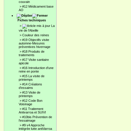
couvain
>
#12 Médicament base
AO
Fiches techniques
>
La
vie de l'Abeille
>
Couleur des reines
>
#19 Objectifs visite
automne-Mesures
préventives hivernage
>
#18 Produits de
traitements
>
#17 Visite sanitaire
apicole
>
#16 Introduction d'une
reine en ponte
>
#15 La visite de
printemps
>
#14 Créations
d'essaims
>
#13 Visite de
printemps
>
#12 Code Bon
Voisinage
>
#11 Traitement
Antivarroa et SUIVI
>
#10bis Prévention de
l'essaimage
>
#9 v4 Approche
intégrée lutte antiVarroa