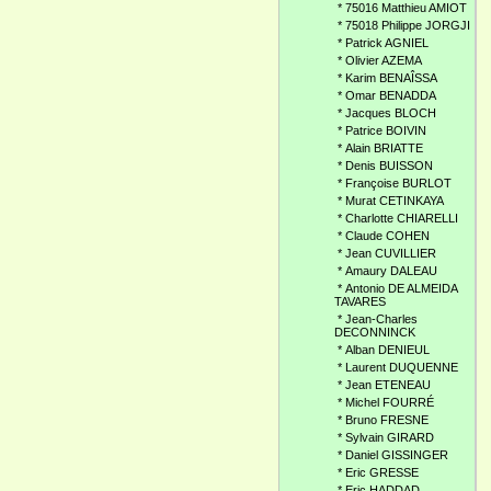
*
75016 Matthieu AMIOT
*
75018 Philippe JORGJI
*
Patrick AGNIEL
*
Olivier AZEMA
*
Karim BENAÎSSA
*
Omar BENADDA
*
Jacques BLOCH
*
Patrice BOIVIN
*
Alain BRIATTE
*
Denis BUISSON
*
Françoise BURLOT
*
Murat CETINKAYA
*
Charlotte CHIARELLI
*
Claude COHEN
*
Jean CUVILLIER
*
Amaury DALEAU
*
Antonio DE ALMEIDA
TAVARES
*
Jean-Charles
DECONNINCK
*
Alban DENIEUL
*
Laurent DUQUENNE
*
Jean ETENEAU
*
Michel FOURRÉ
*
Bruno FRESNE
*
Sylvain GIRARD
*
Daniel GISSINGER
*
Eric GRESSE
*
Eric HADDAD