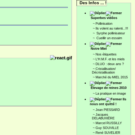
Des Infos ... !
Superbes vidéos
~
Pollinisation
~
Ils volent au ralenti...!!!
~
Syrphe pollinisateur
~
Cueillir un essaim
Notre Miel
~
Nos étiquettes
~
L'H.M.F. et les miels
~
DLUO : deux ans ?
~
Cristallisation/
Décristallisation
~
Marché du MIEL 2015
Élevage de reines 2010
~
La pratique en image
Ils
nous ont quitté !
~
Jean PIESSARD
~
Jacques
DELABUXIÈRE
~
Marcel RUSSILLY
~
Guy SOUVILLE
~
René SUVELIER