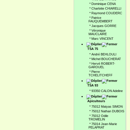
*
Dominique CENA
*
Charlotte CHIARELLI
*
Raymond COUDERC
*
Patrice
FAUQUEMBERT
*
Jacques GORRE
*
Véronique
MAUCLAIRE
*
Marc VINCENT
TSA 75
*
André BEHLOULI
*
Michel BOUCHERAT
*
Hervé ROBERT-
GAROUEL
*
Pierre
TCHELITCHEFF
TSA 93
*
93350 CALON Adeline
Apiculteurs
*
75012 Matyas SIMON
*
75012 Nathan DUBOIS
*
75012 Odile
TROMELIN
*
75014 Jean-Marie
PELAPRAT