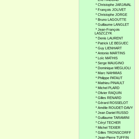
*
Christophe JARJAVAL
*
François JOLIVET
*
Christophe JORGE
*
Bruno LAGOUTTE
*
Guillaume LANGLET
*
Jean-François
LASZCZYK
*
Denis LAURENT
*
Patrick LE BEGUEC
*
Guy LIENHART
*
Antonio MARTINS
*
Loïc MATHIS
*
Serge MAUGINO
*
Dominique MEGLIOLI
*
Marc NAHMIAS
*
Philippe PATAUT
*
Mathieu PINAULT
*
Michel PLARD
*
Olivier RAQUIN
*
Gilles RENARD
*
Gérard ROSSELOT
*
Amélie ROUDET-DAVY
*
Jean Daniel RUSSO
*
Guillaume TARAMINI
*
Céryl TECHER
*
Michel TEXIER
*
Gilles TRONSCORFF
*
Jean-Pierre TUFFIN