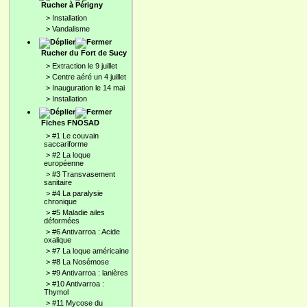
Rucher à Périgny
>
Installation
>
Vandalisme
Rucher du Fort de Sucy
>
Extraction le 9 juillet
>
Centre aéré un 4 juillet
>
Inauguration le 14 mai
>
Installation
Fiches FNOSAD
>
#1 Le couvain
saccariforme
>
#2 La loque
européenne
>
#3 Transvasement
sanitaire
>
#4 La paralysie
chronique
>
#5 Maladie ailes
déformées
>
#6 Antivarroa : Acide
oxalique
>
#7 La loque américaine
>
#8 La Nosémose
>
#9 Antivarroa : lanières
>
#10 Antivarroa :
Thymol
>
#11 Mycose du