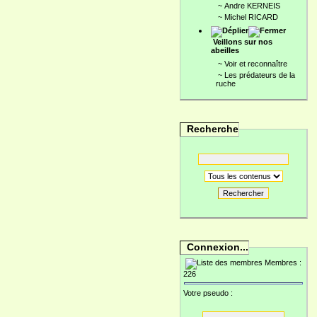
~
Andre KERNEIS
~
Michel RICARD
Veillons sur nos
abeilles
~
Voir et reconnaître
~
Les prédateurs de la
ruche
Recherche
Rechercher
Connexion...
Membres :
226
Votre pseudo :