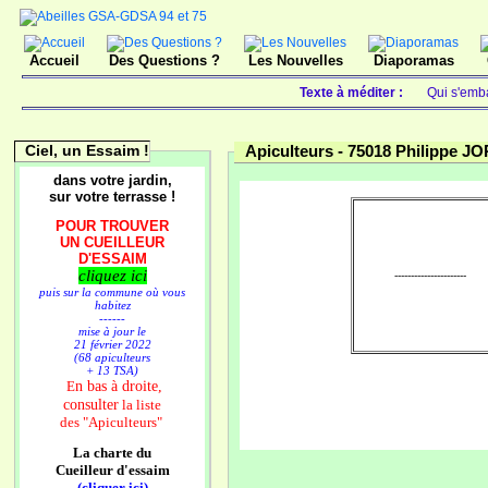
Accueil
Des Questions ?
Les Nouvelles
Diaporamas
Texte à méditer :
Qui s'emba
Ciel, un Essaim !
Apiculteurs -
75018 Philippe J
dans votre jardin,
sur votre terrasse !
POUR TROUVER
UN CUEILLEUR
D'ESSAIM
cliquez ici
----------------------
puis sur la commune où vous
habitez
------
mise à jour le
21 février 2022
(68 apiculteurs
+ 13 TSA)
n bas à droite,
E
consulter
la liste
des
"Apiculteurs"
La charte du
Cueilleur d'essaim
(cliquer ici)