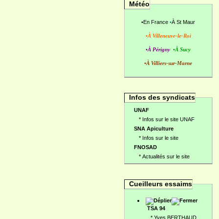
Météo
•
En France
•
À St Maur
•À Villeneuve-le-Roi
•À Périgny
•À Sucy
•À Villiers-sur-Marne
Infos des syndicats
UNAF
*
Infos sur le site UNAF
SNA Apiculture
*
Infos sur le site
FNOSAD
*
Actualités sur le site
Cueilleurs essaims
TSA 94
*
Yves BERTHAUD