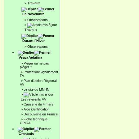
>
Travaux
En Novembre
>
Observations
>
Travaux
Durant l'Hiver
>
Observations
Vespa Velutina
>
Pièger ou ne pas
piéger ?
>
Protection/Signalement
FA
>
Plan d'action Régional
VV
>
Le site du MNHN
>
Les référents VV
>
Causerie du 4 mars
>
Aide identification
>
Découverte en France
>
Fiche technique
OPIDA
Grosbois