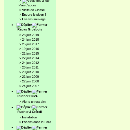
>
Plan d'accès
>
Visite de Classe
>
Encore le pivert !
>
Essaim sauvage
Repas Grosbois
>
23 juin 2019
>
24 juin 2018
>
25 juin 2017
>
19 juin 2016
>
21 juin 2015
>
22 juin 2014
>
24 juin 2012
>
26 juin 2011
>
20 juin 2010
>
21 juin 2009
>
22 juin 2008
>
24 juin 2007
Rucher ENVA
>
Alerte un essaim !
Rucher à Créteil
>
Installation
>
Essaim dans le Parc