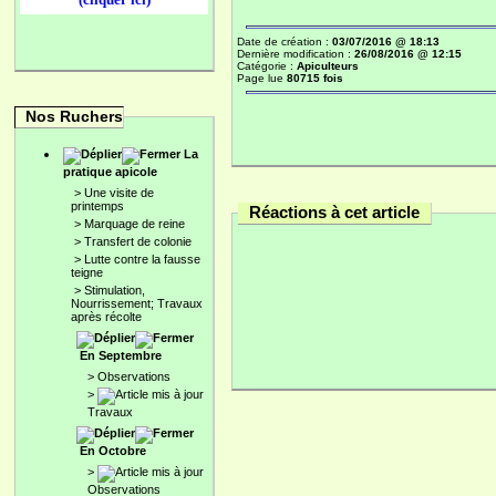
Date de création :
03/07/2016 @ 18:13
Dernière modification :
26/08/2016 @ 12:15
Catégorie :
Apiculteurs
Page lue
80715 fois
Nos Ruchers
La
pratique apicole
>
Une visite de
printemps
Réactions à cet article
>
Marquage de reine
>
Transfert de colonie
>
Lutte contre la fausse
teigne
>
Stimulation,
Nourrissement; Travaux
après récolte
En Septembre
>
Observations
>
Travaux
En Octobre
>
Observations