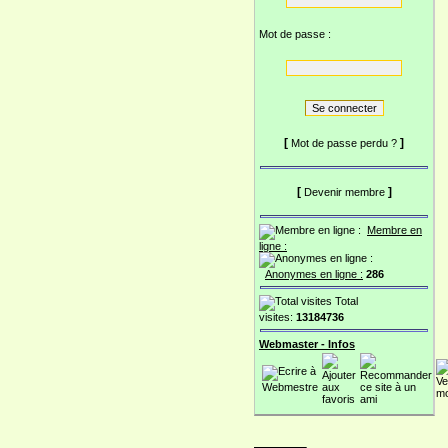
Mot de passe :
[
]
Mot de passe perdu ?
[
]
Devenir membre
Membre en
ligne :
Anonymes en ligne :
286
Total
visites:
13184736
Webmaster - Infos