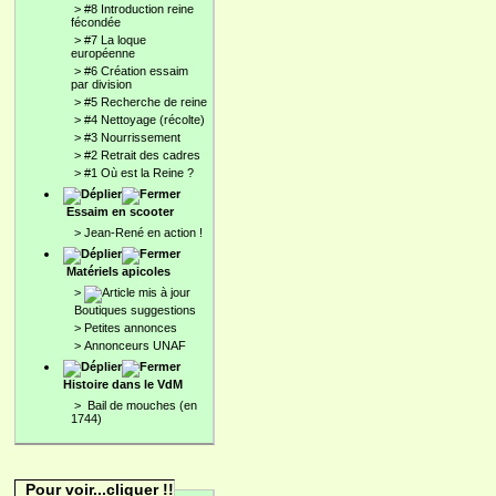
>
#8 Introduction reine
fécondée
>
#7 La loque
européenne
>
#6 Création essaim
par division
>
#5 Recherche de reine
>
#4 Nettoyage (récolte)
>
#3 Nourrissement
>
#2 Retrait des cadres
>
#1 Où est la Reine ?
Essaim en scooter
>
Jean-René en action !
Matériels apicoles
>
Boutiques suggestions
>
Petites annonces
>
Annonceurs UNAF
Histoire dans le VdM
>
Bail de mouches (en
1744)
Pour voir...cliquer !!