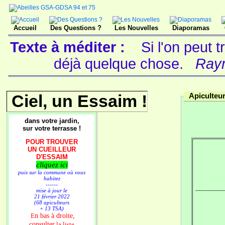
Accueil
Des Questions ?
Les Nouvelles
Diaporamas
Texte à méditer :
Si l'on peut 
déjà quelque chose.
Raym
Ciel, un Essaim !
Apiculteu
dans votre jardin,
sur votre terrasse !
POUR TROUVER
UN CUEILLEUR
D'ESSAIM
cliquez ici
puis sur la commune où vous
habitez
------
mise à jour le
-------------------
21 février 2022
(68 apiculteurs
+ 13 TSA)
n bas à droite,
E
consulter
la liste