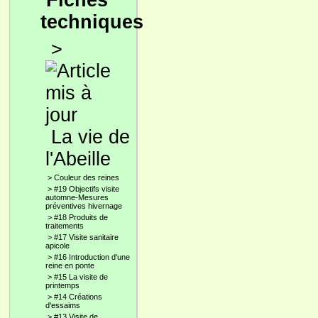
Fiches
techniques
>
La vie de
l'Abeille
>
Couleur des reines
>
#19 Objectifs visite
automne-Mesures
préventives hivernage
>
#18 Produits de
traitements
>
#17 Visite sanitaire
apicole
>
#16 Introduction d'une
reine en ponte
>
#15 La visite de
printemps
>
#14 Créations
d'essaims
>
#13 Visite de