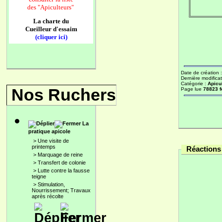
des
"Apiculteurs"
La charte du
Cueilleur d'essaim
(cliquer ici)
Date de création 
Dernière modificat
Catégorie :
Apicu
Nos Ruchers
Page lue
78823 f
La
pratique apicole
>
Une visite de
printemps
Réactions 
>
Marquage de reine
>
Transfert de colonie
>
Lutte contre la fausse
teigne
>
Stimulation,
Nourrissement; Travaux
après récolte