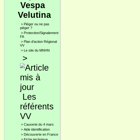
Vespa
Velutina
>
Pièger ou ne pas
piéger ?
>
Protection/Signalement
FA
>
Plan d'action Régional
VV
>
Le site du MNHN
>
Les
référents
VV
>
Causerie du 4 mars
>
Aide identification
>
Découverte en France
>
Fiche technique