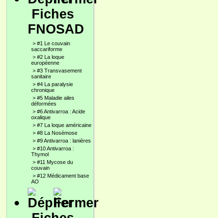
Fiches
FNOSAD
>
#1 Le couvain
saccariforme
>
#2 La loque
européenne
>
#3 Transvasement
sanitaire
>
#4 La paralysie
chronique
>
#5 Maladie ailes
déformées
>
#6 Antivarroa : Acide
oxalique
>
#7 La loque américaine
>
#8 La Nosémose
>
#9 Antivarroa : lanières
>
#10 Antivarroa :
Thymol
>
#11 Mycose du
couvain
>
#12 Médicament base
AO