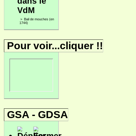
dans le
VdM
>
Bail de mouches (en
1744)
Pour voir...cliquer !!
GSA - GDSA