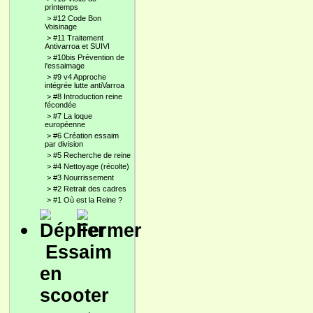
printemps
>
#12 Code Bon
Voisinage
>
#11 Traitement
Antivarroa et SUIVI
>
#10bis Prévention de
l'essaimage
>
#9 v4 Approche
intégrée lutte antiVarroa
>
#8 Introduction reine
fécondée
>
#7 La loque
européenne
>
#6 Création essaim
par division
>
#5 Recherche de reine
>
#4 Nettoyage (récolte)
>
#3 Nourrissement
>
#2 Retrait des cadres
>
#1 Où est la Reine ?
Essaim
en
scooter