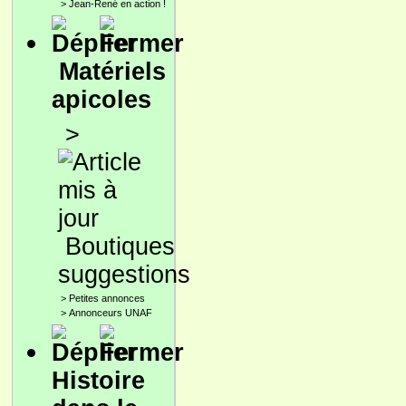
>
Jean-René en action !
Matériels
apicoles
>
Boutiques
suggestions
>
Petites annonces
>
Annonceurs UNAF
Histoire