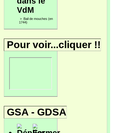
dans le
VdM
>
Bail de mouches (en
1744)
Pour voir...cliquer !!
GSA - GDSA