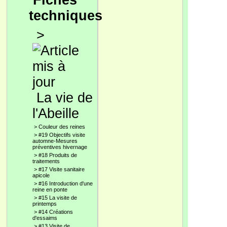
Fiches
techniques
>
La vie de
l'Abeille
>
Couleur des reines
>
#19 Objectifs visite
automne-Mesures
préventives hivernage
>
#18 Produits de
traitements
>
#17 Visite sanitaire
apicole
>
#16 Introduction d'une
reine en ponte
>
#15 La visite de
printemps
>
#14 Créations
d'essaims
>
#13 Visite de