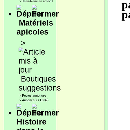
p
>
Jean-René en action !
p
Matériels
apicoles
>
Boutiques
suggestions
>
Petites annonces
>
Annonceurs UNAF
Histoire