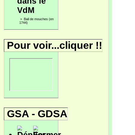
dans le
VdM
>
Bail de mouches (en
1744)
Pour voir...cliquer !!
GSA - GDSA