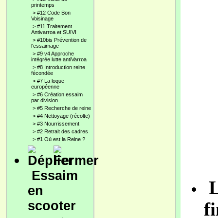
printemps
>
#12 Code Bon
Voisinage
>
#11 Traitement
Antivarroa et SUIVI
>
#10bis Prévention de
l'essaimage
>
#9 v4 Approche
intégrée lutte antiVarroa
>
#8 Introduction reine
fécondée
>
#7 La loque
européenne
>
#6 Création essaim
par division
>
#5 Recherche de reine
>
#4 Nettoyage (récolte)
>
#3 Nourrissement
>
#2 Retrait des cadres
>
#1 Où est la Reine ?
Essaim
L
en
scooter
f