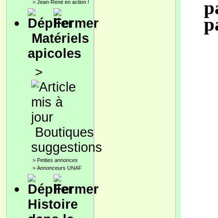
p
>
Jean-René en action !
p
Matériels
apicoles
>
Boutiques
suggestions
>
Petites annonces
>
Annonceurs UNAF
Histoire