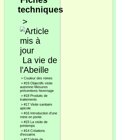
Fiches
techniques
>
La vie de
l'Abeille
>
Couleur des reines
>
#19 Objectifs visite
automne-Mesures
préventives hivernage
>
#18 Produits de
traitements
>
#17 Visite sanitaire
apicole
>
#16 Introduction d'une
reine en ponte
>
#15 La visite de
printemps
>
#14 Créations
d'essaims
>
#13 Visite de