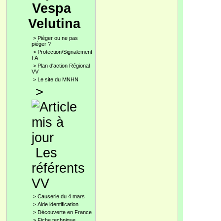
Vespa
Velutina
>
Pièger ou ne pas
piéger ?
>
Protection/Signalement
FA
>
Plan d'action Régional
VV
>
Le site du MNHN
>
Les
référents
VV
>
Causerie du 4 mars
>
Aide identification
>
Découverte en France
>
Fiche technique