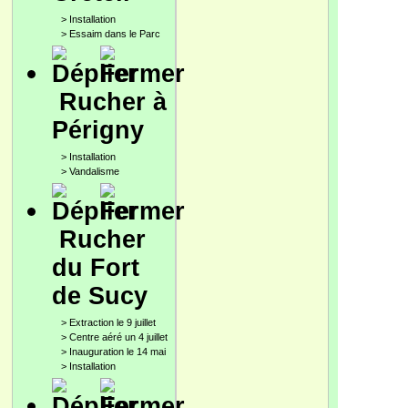
>
Installation
>
Essaim dans le Parc
Rucher à
Périgny
>
Installation
>
Vandalisme
Rucher
du Fort
de Sucy
>
Extraction le 9 juillet
>
Centre aéré un 4 juillet
>
Inauguration le 14 mai
>
Installation