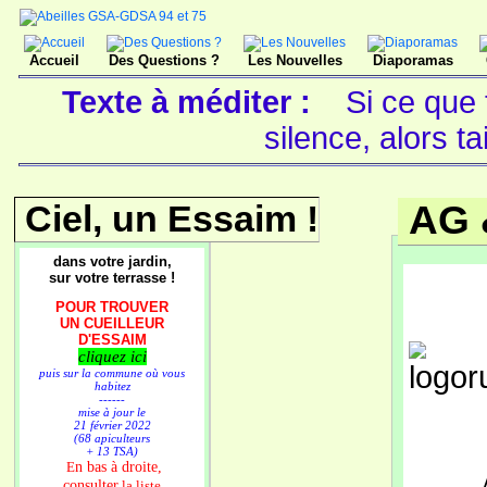
Accueil
Des Questions ?
Les Nouvelles
Diaporamas
Texte à méditer :
Si ce que 
silence, alors ta
Ciel, un Essaim !
AG 
dans votre jardin,
sur votre terrasse !
POUR TROUVER
UN CUEILLEUR
D'ESSAIM
cliquez ici
puis sur la commune où vous
habitez
------
mise à jour le
21 février 2022
(68 apiculteurs
+ 13 TSA)
n bas à droite,
E
consulter
la liste