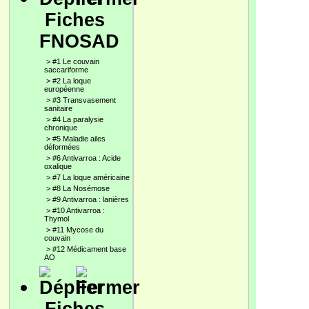
Fiches
FNOSAD
>
#1 Le couvain
saccariforme
>
#2 La loque
européenne
>
#3 Transvasement
sanitaire
>
#4 La paralysie
chronique
>
#5 Maladie ailes
déformées
>
#6 Antivarroa : Acide
oxalique
>
#7 La loque américaine
>
#8 La Nosémose
>
#9 Antivarroa : lanières
>
#10 Antivarroa :
Thymol
>
#11 Mycose du
couvain
>
#12 Médicament base
AO