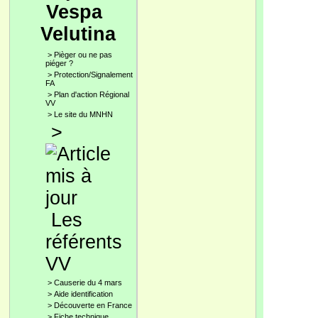
Vespa
Velutina
>
Pièger ou ne pas
piéger ?
>
Protection/Signalement
FA
>
Plan d'action Régional
VV
>
Le site du MNHN
>
Les
référents
VV
>
Causerie du 4 mars
>
Aide identification
>
Découverte en France
>
Fiche technique