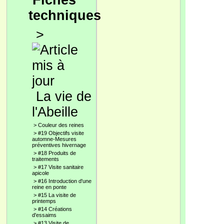
Fiches
techniques
>
La vie de
l'Abeille
>
Couleur des reines
>
#19 Objectifs visite
automne-Mesures
préventives hivernage
>
#18 Produits de
traitements
>
#17 Visite sanitaire
apicole
>
#16 Introduction d'une
reine en ponte
>
#15 La visite de
printemps
>
#14 Créations
d'essaims
>
#13 Visite de