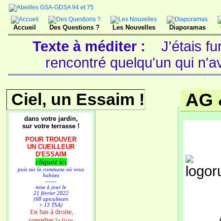
Accueil
Des Questions ?
Les Nouvelles
Diaporamas
Texte à méditer :
J'étais fu
rencontré quelqu'un qui n'a
Ciel, un Essaim !
AG 
dans votre jardin,
sur votre terrasse !
POUR TROUVER
UN CUEILLEUR
D'ESSAIM
cliquez ici
puis sur la commune où vous
habitez
------
mise à jour le
21 février 2022
(68 apiculteurs
+ 13 TSA)
n bas à droite,
E
consulter
la liste