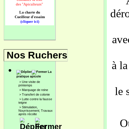
des
"Apiculteurs"
dér
La charte du
Cueilleur d'essaim
(cliquer ici)
ave
Nos Ruchers
à l
La
pratique apicole
>
Une visite de
printemps
le
>
Marquage de reine
>
Transfert de colonie
>
Lutte contre la fausse
teigne
>
Stimulation,
Nourrissement; Travaux
après récolte
O