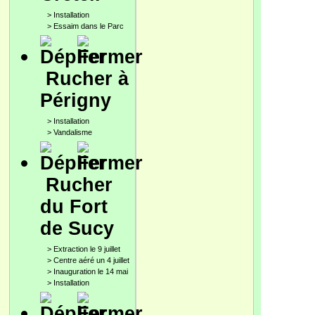
>
Installation
>
Essaim dans le Parc
Rucher à
Périgny
>
Installation
>
Vandalisme
Rucher
du Fort
de Sucy
>
Extraction le 9 juillet
>
Centre aéré un 4 juillet
>
Inauguration le 14 mai
>
Installation