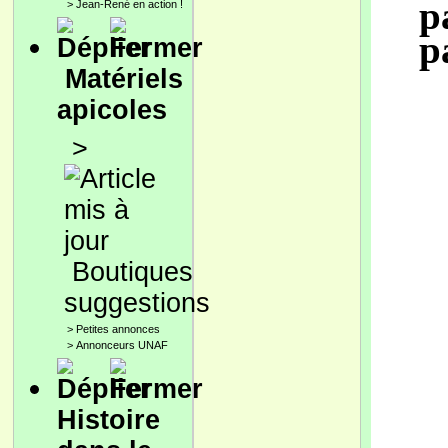
p
>
Jean-René en action !
p
Matériels
apicoles
>
Boutiques
suggestions
>
Petites annonces
>
Annonceurs UNAF
Histoire