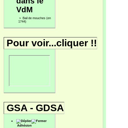
dans le
VdM
>
Bail de mouches (en
1744)
Pour voir...cliquer !!
GSA - GDSA
Adhésion