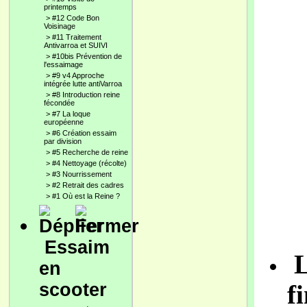
printemps
>
#12 Code Bon
Voisinage
>
#11 Traitement
Antivarroa et SUIVI
>
#10bis Prévention de
l'essaimage
>
#9 v4 Approche
intégrée lutte antiVarroa
>
#8 Introduction reine
fécondée
>
#7 La loque
européenne
>
#6 Création essaim
par division
>
#5 Recherche de reine
>
#4 Nettoyage (récolte)
>
#3 Nourrissement
>
#2 Retrait des cadres
>
#1 Où est la Reine ?
Essaim
L
en
scooter
f