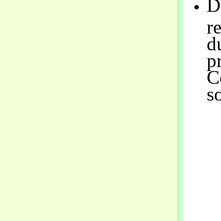
D
r
d
p
C
s