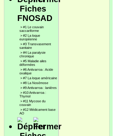
Fiches
FNOSAD
>
#1 Le couvain
saccariforme
>
#2 La loque
européenne
>
#3 Transvasement
sanitaire
>
#4 La paralysie
chronique
>
#5 Maladie ailes
déformées
>
#6 Antivarroa : Acide
oxalique
>
#7 La loque américaine
>
#8 La Nosémose
>
#9 Antivarroa : lanières
>
#10 Antivarroa :
Thymol
>
#11 Mycose du
couvain
>
#12 Médicament base
AO