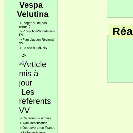
Vespa
Velutina
>
Pièger ou ne pas
piéger ?
Réac
>
Protection/Signalement
FA
>
Plan d'action Régional
VV
>
Le site du MNHN
>
Les
référents
VV
>
Causerie du 4 mars
>
Aide identification
>
Découverte en France
>
Fiche technique