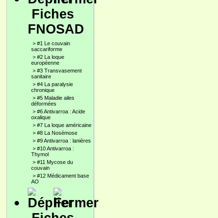
Fiches
FNOSAD
>
#1 Le couvain
saccariforme
>
#2 La loque
européenne
>
#3 Transvasement
sanitaire
>
#4 La paralysie
chronique
>
#5 Maladie ailes
déformées
>
#6 Antivarroa : Acide
oxalique
>
#7 La loque américaine
>
#8 La Nosémose
>
#9 Antivarroa : lanières
>
#10 Antivarroa :
Thymol
>
#11 Mycose du
couvain
>
#12 Médicament base
AO