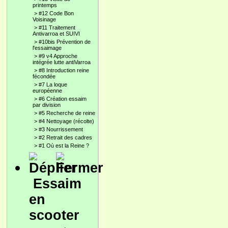
printemps
>
#12 Code Bon
Voisinage
>
#11 Traitement
Antivarroa et SUIVI
>
#10bis Prévention de
l'essaimage
>
#9 v4 Approche
intégrée lutte antiVarroa
>
#8 Introduction reine
fécondée
>
#7 La loque
européenne
>
#6 Création essaim
par division
>
#5 Recherche de reine
>
#4 Nettoyage (récolte)
>
#3 Nourrissement
>
#2 Retrait des cadres
>
#1 Où est la Reine ?
Essaim
en
scooter