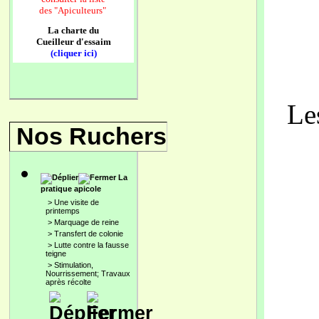
des
"Apiculteurs"
La charte du
Cueilleur d'essaim
(cliquer ici)
Le
Nos Ruchers
La
pratique apicole
>
Une visite de
printemps
>
Marquage de reine
>
Transfert de colonie
>
Lutte contre la fausse
teigne
>
Stimulation,
Nourrissement; Travaux
après récolte