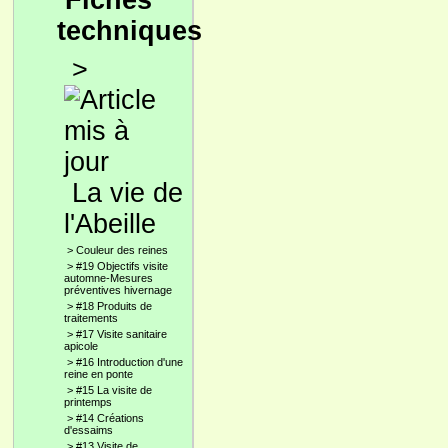
Fiches
techniques
>
La vie de
l'Abeille
>
Couleur des reines
>
#19 Objectifs visite
automne-Mesures
préventives hivernage
>
#18 Produits de
traitements
>
#17 Visite sanitaire
apicole
>
#16 Introduction d'une
reine en ponte
>
#15 La visite de
printemps
>
#14 Créations
d'essaims
>
#13 Visite de