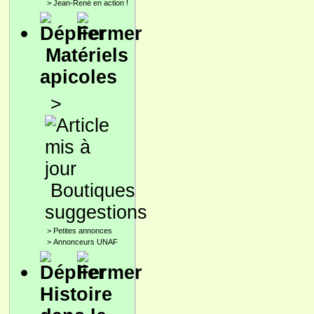
>
Jean-René en action !
Matériels
apicoles
>
Boutiques
suggestions
>
Petites annonces
>
Annonceurs UNAF
Histoire