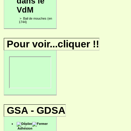
dans le
VdM
>
Bail de mouches (en
1744)
Pour voir...cliquer !!
GSA - GDSA
Adhésion