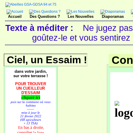
Accueil
Des Questions ?
Les Nouvelles
Diaporamas
Texte à méditer :
Ne jugez pas 
goûtez-le et vous sentire
Ciel, un Essaim !
Con
dans votre jardin,
sur votre terrasse !
POUR TROUVER
UN CUEILLEUR
D'ESSAIM
cliquez ici
puis sur la commune où vous
habitez
------
mise à jour le
21 février 2022
(68 apiculteurs
+ 13 TSA)
n bas à droite,
E
consulter
la liste