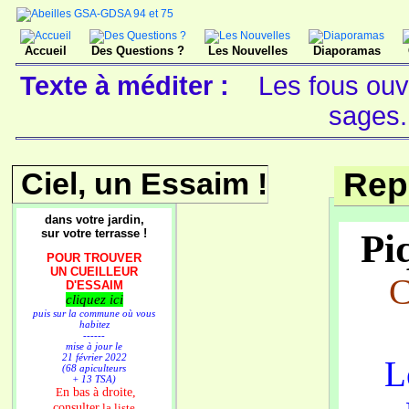
Accueil
Des Questions ?
Les Nouvelles
Diaporamas
Texte à méditer :
Les fous ouv
sages
Ciel, un Essaim !
Rep
dans votre jardin,
sur votre terrasse !
Piq
POUR TROUVER
UN CUEILLEUR
C
D'ESSAIM
cliquez ici
puis sur la commune où vous
habitez
------
mise à jour le
21 février 2022
L
(68 apiculteurs
+ 13 TSA)
n bas à droite,
E
consulter
la liste