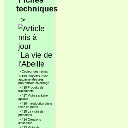
Fiches
techniques
>
La vie de
l'Abeille
>
Couleur des reines
>
#19 Objectifs visite
automne-Mesures
préventives hivernage
>
#18 Produits de
traitements
>
#17 Visite sanitaire
apicole
>
#16 Introduction d'une
reine en ponte
>
#15 La visite de
printemps
>
#14 Créations
d'essaims
>
#13 Visite de