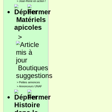
>
Jean-René en action !
Matériels
apicoles
>
Boutiques
suggestions
>
Petites annonces
>
Annonceurs UNAF
Histoire