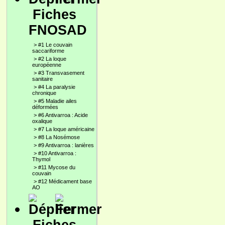
Fiches
FNOSAD
>
#1 Le couvain
saccariforme
>
#2 La loque
européenne
>
#3 Transvasement
sanitaire
>
#4 La paralysie
chronique
>
#5 Maladie ailes
déformées
>
#6 Antivarroa : Acide
oxalique
>
#7 La loque américaine
>
#8 La Nosémose
>
#9 Antivarroa : lanières
>
#10 Antivarroa :
Thymol
>
#11 Mycose du
couvain
>
#12 Médicament base
AO