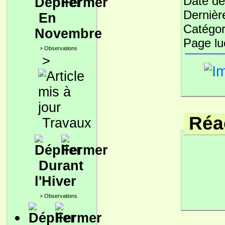
Date de
Dernièr
En
Catégor
Novembre
Page l
>
Observations
>
Réac
Travaux
Durant
l'Hiver
>
Observations