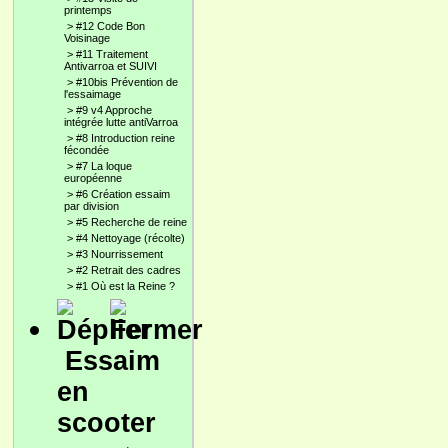
printemps
>
#12 Code Bon
Voisinage
>
#11 Traitement
Antivarroa et SUIVI
>
#10bis Prévention de
l'essaimage
>
#9 v4 Approche
intégrée lutte antiVarroa
>
#8 Introduction reine
fécondée
>
#7 La loque
européenne
>
#6 Création essaim
par division
>
#5 Recherche de reine
>
#4 Nettoyage (récolte)
>
#3 Nourrissement
>
#2 Retrait des cadres
>
#1 Où est la Reine ?
Essaim
en
scooter