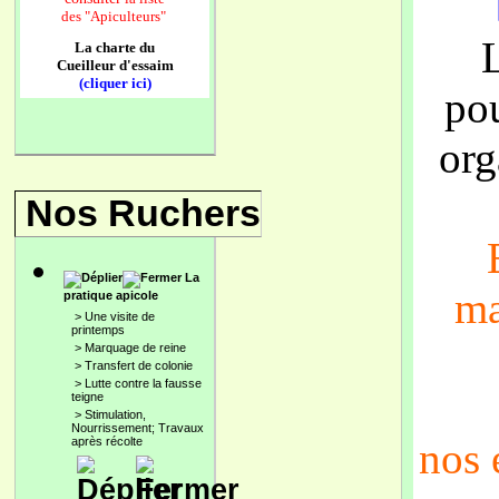
des
"Apiculteurs"
La charte du
Cueilleur d'essaim
(cliquer ici)
po
org
Nos Ruchers
La
ma
pratique apicole
>
Une visite de
printemps
>
Marquage de reine
>
Transfert de colonie
>
Lutte contre la fausse
teigne
>
Stimulation,
Nourrissement; Travaux
après récolte
nos