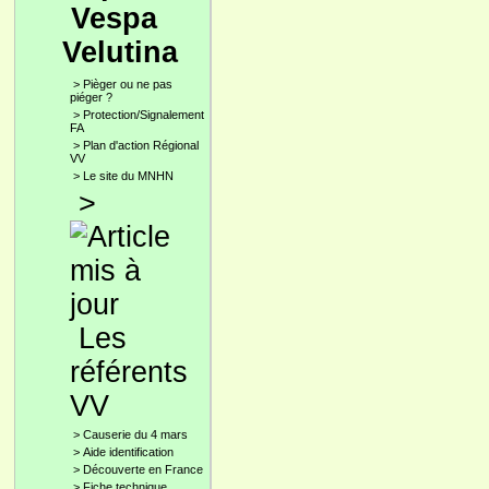
Vespa
Velutina
>
Pièger ou ne pas
piéger ?
>
Protection/Signalement
FA
>
Plan d'action Régional
VV
>
Le site du MNHN
>
Les
référents
VV
>
Causerie du 4 mars
>
Aide identification
>
Découverte en France
>
Fiche technique