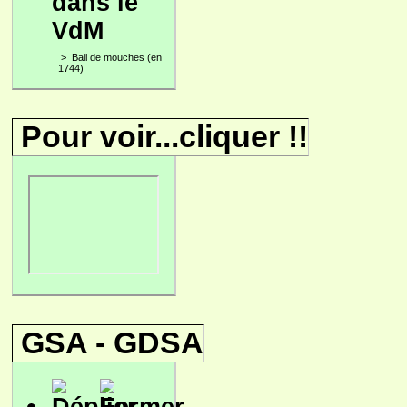
dans le
VdM
>
Bail de mouches (en
1744)
Pour voir...cliquer !!
GSA - GDSA