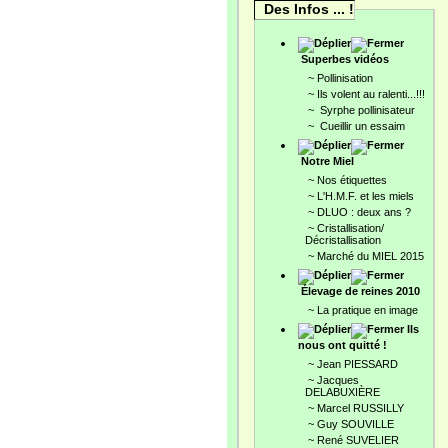
Des Infos ... !
Superbes vidéos
~
Pollinisation
~
Ils volent au ralenti...!!!
~
Syrphe pollinisateur
~
Cueillir un essaim
Notre Miel
~
Nos étiquettes
~
L'H.M.F. et les miels
~
DLUO : deux ans ?
~
Cristallisation/
Décristallisation
~
Marché du MIEL 2015
Élevage de reines 2010
~
La pratique en image
Ils
nous ont quitté !
~
Jean PIESSARD
~
Jacques
DELABUXIÈRE
~
Marcel RUSSILLY
~
Guy SOUVILLE
~
René SUVELIER