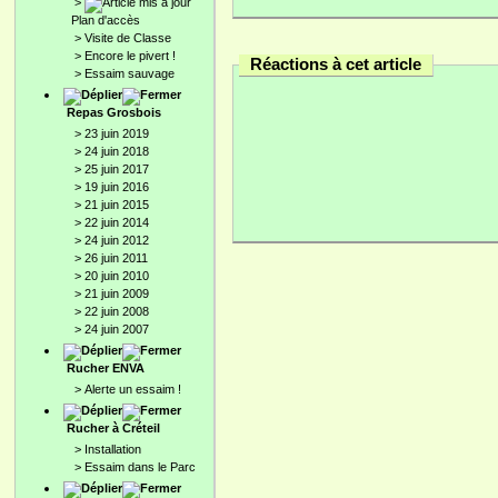
>
Plan d'accès
>
Visite de Classe
>
Encore le pivert !
Réactions à cet article
>
Essaim sauvage
Repas Grosbois
>
23 juin 2019
>
24 juin 2018
>
25 juin 2017
>
19 juin 2016
>
21 juin 2015
>
22 juin 2014
>
24 juin 2012
>
26 juin 2011
>
20 juin 2010
>
21 juin 2009
>
22 juin 2008
>
24 juin 2007
Rucher ENVA
>
Alerte un essaim !
Rucher à Créteil
>
Installation
>
Essaim dans le Parc