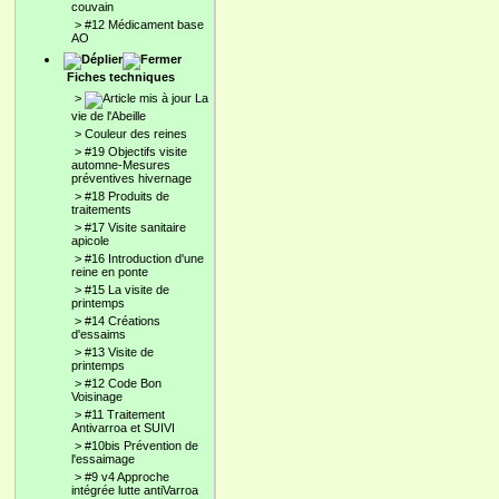
couvain
>
#12 Médicament base
AO
Fiches techniques
>
La
vie de l'Abeille
>
Couleur des reines
>
#19 Objectifs visite
automne-Mesures
préventives hivernage
>
#18 Produits de
traitements
>
#17 Visite sanitaire
apicole
>
#16 Introduction d'une
reine en ponte
>
#15 La visite de
printemps
>
#14 Créations
d'essaims
>
#13 Visite de
printemps
>
#12 Code Bon
Voisinage
>
#11 Traitement
Antivarroa et SUIVI
>
#10bis Prévention de
l'essaimage
>
#9 v4 Approche
intégrée lutte antiVarroa