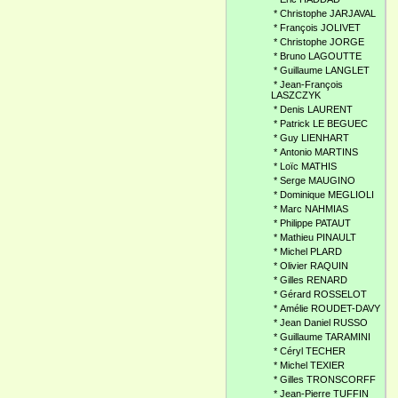
*
Christophe JARJAVAL
*
François JOLIVET
*
Christophe JORGE
*
Bruno LAGOUTTE
*
Guillaume LANGLET
*
Jean-François
LASZCZYK
*
Denis LAURENT
*
Patrick LE BEGUEC
*
Guy LIENHART
*
Antonio MARTINS
*
Loïc MATHIS
*
Serge MAUGINO
*
Dominique MEGLIOLI
*
Marc NAHMIAS
*
Philippe PATAUT
*
Mathieu PINAULT
*
Michel PLARD
*
Olivier RAQUIN
*
Gilles RENARD
*
Gérard ROSSELOT
*
Amélie ROUDET-DAVY
*
Jean Daniel RUSSO
*
Guillaume TARAMINI
*
Céryl TECHER
*
Michel TEXIER
*
Gilles TRONSCORFF
*
Jean-Pierre TUFFIN