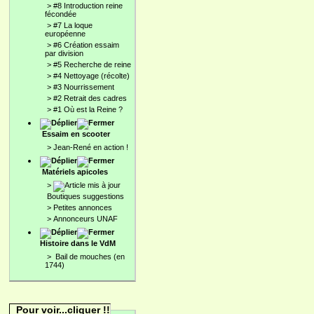
>
#8 Introduction reine
fécondée
>
#7 La loque
européenne
>
#6 Création essaim
par division
>
#5 Recherche de reine
>
#4 Nettoyage (récolte)
>
#3 Nourrissement
>
#2 Retrait des cadres
>
#1 Où est la Reine ?
Essaim en scooter
>
Jean-René en action !
Matériels apicoles
>
Boutiques suggestions
>
Petites annonces
>
Annonceurs UNAF
Histoire dans le VdM
>
Bail de mouches (en
1744)
Pour voir...cliquer !!