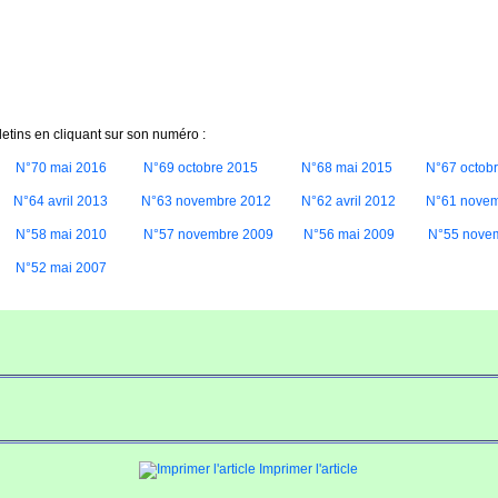
letins en cliquant sur son numéro :
N°70 mai 2016
N°69 octobre 2015
N°68 mai 2015
N°67 octob
N°64 avril 2013
N°63 novembre 2012
N°62 avril 2012
N°61 novem
N°58 mai 2010
N°57 novembre 2009
N°56 mai 2009
N°55 nove
N°52 mai 2007
Imprimer l'article