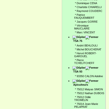
*
Dominique CENA
*
Charlotte CHIARELLI
*
Raymond COUDERC
*
Patrice
FAUQUEMBERT
*
Jacques GORRE
*
Véronique
MAUCLAIRE
*
Marc VINCENT
TSA 75
*
André BEHLOULI
*
Michel BOUCHERAT
*
Hervé ROBERT-
GAROUEL
*
Pierre
TCHELITCHEFF
TSA 93
*
93350 CALON Adeline
Apiculteurs
*
75012 Matyas SIMON
*
75012 Nathan DUBOIS
*
75012 Odile
TROMELIN
*
75014 Jean-Marie
PELAPRAT