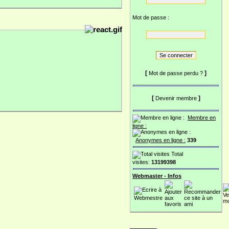
Mot de passe :
[
]
Mot de passe perdu ?
[
]
Devenir membre
Membre en
ligne :
Anonymes en ligne :
339
Total
visites:
13199398
Webmaster - Infos