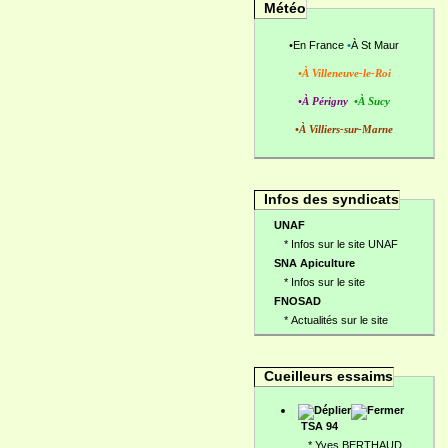
Météo
•
En France
•
À St Maur
•À Villeneuve-le-Roi
•À Périgny
•À Sucy
•À Villiers-sur-Marne
Infos des syndicats
UNAF
*
Infos sur le site UNAF
SNA Apiculture
*
Infos sur le site
FNOSAD
*
Actualités sur le site
Cueilleurs essaims
TSA 94
*
Yves BERTHAUD