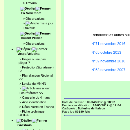
>
Travaux
En Novembre
>
Observations
>
Travaux
Retrouvez les autres bul
Durant l'Hiver
>
Observations
N°71 novembre 2016
N°65 octobre 2013
Vespa Velutina
>
Pièger ou ne pas
N°59 novembre 2010
piéger ?
>
Protection/Signalement
N°53 novembre 2007
FA
>
Plan d'action Régional
VV
>
Le site du MNHN
>
Les référents VV
>
Causerie du 4 mars
>
Aide identification
Date de création :
30/04/2017 @ 18:02
Dernière modification :
14/05/2017 @ 12:04
>
Découverte en France
Catégorie :
Bulletins de liaison
>
Fiche technique
Page lue
80180 fois
OPIDA
Grosbois