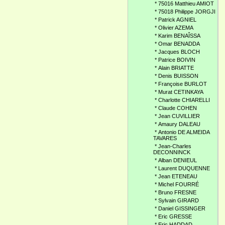
*
75016 Matthieu AMIOT
*
75018 Philippe JORGJI
*
Patrick AGNIEL
*
Olivier AZEMA
*
Karim BENAÎSSA
*
Omar BENADDA
*
Jacques BLOCH
*
Patrice BOIVIN
*
Alain BRIATTE
*
Denis BUISSON
*
Françoise BURLOT
*
Murat CETINKAYA
*
Charlotte CHIARELLI
*
Claude COHEN
*
Jean CUVILLIER
*
Amaury DALEAU
*
Antonio DE ALMEIDA
TAVARES
*
Jean-Charles
DECONNINCK
*
Alban DENIEUL
*
Laurent DUQUENNE
*
Jean ETENEAU
*
Michel FOURRÉ
*
Bruno FRESNE
*
Sylvain GIRARD
*
Daniel GISSINGER
*
Eric GRESSE
*
Eric HADDAD