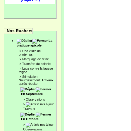
Nos Ruchers
La
pratique apicole
>
Une visite de
printemps
>
Marquage de reine
>
Transfert de colonie
>
Lutte contre la fausse
teigne
>
Stimulation,
Nourrissement; Travaux
après récolte
En Septembre
>
Observations
>
Travaux
En Octobre
>
Observations