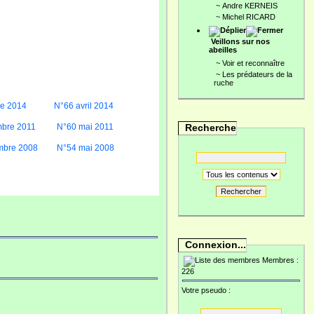
~
Andre KERNEIS
~
Michel RICARD
Veillons sur nos
abeilles
~
Voir et reconnaître
~
Les prédateurs de la
ruche
re 2014
N°66 avril 2014
bre 2011
N°60 mai 2011
Recherche
mbre 2008
N°54 mai 2008
Rechercher
Connexion...
Membres :
226
Votre pseudo :