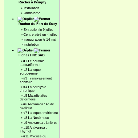
Rucher à Périgny
>
Installation
>
Vandalisme
Rucher du Fort de Sucy
>
Extraction le 9 juillet
>
Centre aéré un 4 juillet
>
Inauguration le 14 mai
>
Installation
Fiches FNOSAD
>
#1 Le couvain
saccariforme
>
#2 La loque
européenne
>
#3 Transvasement
sanitaire
>
#4 La paralysie
chronique
>
#5 Maladie ailes
déformées
>
#6 Antivarroa : Acide
oxalique
>
#7 La loque américaine
>
#8 La Nosémose
>
#9 Antivarroa : lanières
>
#10 Antivarroa :
Thymol
>
#11 Mycose du