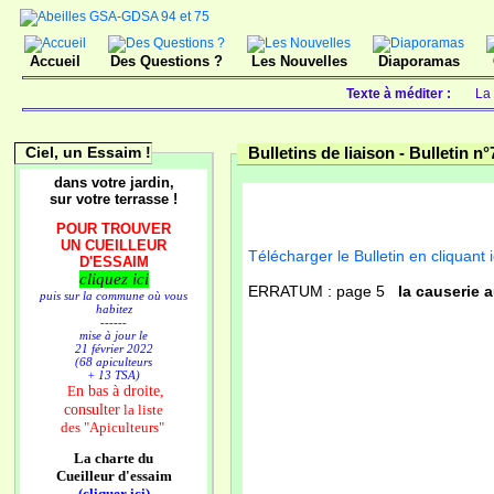
Accueil
Des Questions ?
Les Nouvelles
Diaporamas
Texte à méditer :
La 
Ciel, un Essaim !
Bulletins de liaison -
Bulletin n°
dans votre jardin,
sur votre terrasse !
POUR TROUVER
UN CUEILLEUR
Télécharger le Bulletin en cliquant i
D'ESSAIM
cliquez ici
ERRATUM : page 5
la causerie a
puis sur la commune où vous
habitez
------
mise à jour le
21 février 2022
(68 apiculteurs
+ 13 TSA)
n bas à droite,
E
consulter
la liste
des
"Apiculteurs"
La charte du
Cueilleur d'essaim
(cliquer ici)