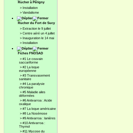
Rucher à Périgny
>
Installation
>
Vandalisme
Rucher du Fort de Sucy
>
Extraction le 9 juillet
>
Centre aéré un 4 juillet
>
Inauguration le 14 mai
>
Installation
Fiches FNOSAD
>
#1 Le couvain
saccariforme
>
#2 La loque
européenne
>
#3 Transvasement
sanitaire
>
#4 La paralysie
chronique
>
#5 Maladie ailes
déformées
>
#6 Antivarroa : Acide
oxalique
>
#7 La loque américaine
>
#8 La Nosémose
>
#9 Antivarroa : lanières
>
#10 Antivarroa :
Thymol
>
#11 Mycose du