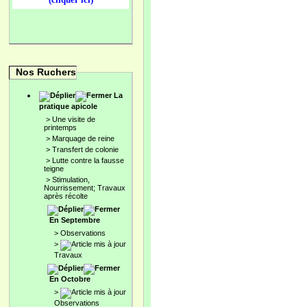
Nos Ruchers
La
pratique apicole
>
Une visite de
printemps
>
Marquage de reine
>
Transfert de colonie
>
Lutte contre la fausse
teigne
>
Stimulation,
Nourrissement; Travaux
après récolte
En Septembre
>
Observations
>
Travaux
En Octobre
>
Observations