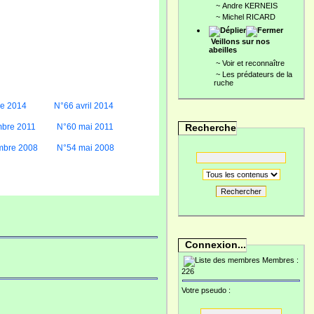
~
Andre KERNEIS
~
Michel RICARD
Veillons sur nos
abeilles
~
Voir et reconnaître
~
Les prédateurs de la
ruche
re 2014
N°66 avril 2014
bre 2011
N°60 mai 2011
Recherche
mbre 2008
N°54 mai 2008
Rechercher
Connexion...
Membres :
226
Votre pseudo :