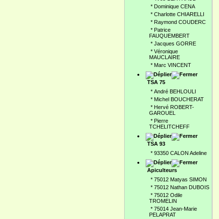
*
Dominique CENA
*
Charlotte CHIARELLI
*
Raymond COUDERC
*
Patrice
FAUQUEMBERT
*
Jacques GORRE
*
Véronique
MAUCLAIRE
*
Marc VINCENT
TSA 75
*
André BEHLOULI
*
Michel BOUCHERAT
*
Hervé ROBERT-
GAROUEL
*
Pierre
TCHELITCHEFF
TSA 93
*
93350 CALON Adeline
Apiculteurs
*
75012 Matyas SIMON
*
75012 Nathan DUBOIS
*
75012 Odile
TROMELIN
*
75014 Jean-Marie
PELAPRAT