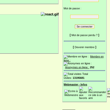
Mot de passe :
[
]
Mot de passe perdu ?
[
]
Devenir membre
Membre en
ligne :
Anonymes en ligne :
252
Total
visites:
13195681
Webmaster - Infos