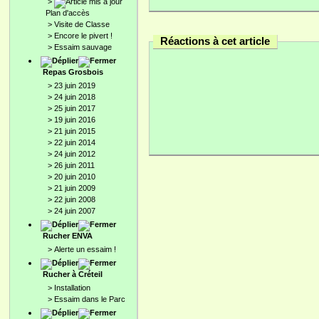
>
Plan d'accès
>
Visite de Classe
>
Encore le pivert !
Réactions à cet article
>
Essaim sauvage
Repas Grosbois
>
23 juin 2019
>
24 juin 2018
>
25 juin 2017
>
19 juin 2016
>
21 juin 2015
>
22 juin 2014
>
24 juin 2012
>
26 juin 2011
>
20 juin 2010
>
21 juin 2009
>
22 juin 2008
>
24 juin 2007
Rucher ENVA
>
Alerte un essaim !
Rucher à Créteil
>
Installation
>
Essaim dans le Parc