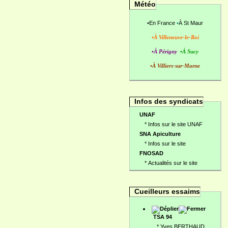
Météo
•
En France
•
À St Maur
•À Villeneuve-le-Roi
•À Périgny
•À Sucy
•À Villiers-sur-Marne
Infos des syndicats
UNAF
*
Infos sur le site UNAF
SNA Apiculture
*
Infos sur le site
FNOSAD
*
Actualités sur le site
Cueilleurs essaims
TSA 94
*
Yves BERTHAUD