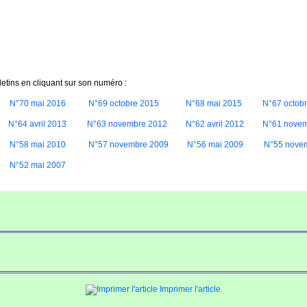
letins en cliquant sur son numéro :
N°70 mai 2016
N°69 octobre 2015
N°68 mai 2015
N°67 octob
N°64 avril 2013
N°63 novembre 2012
N°62 avril 2012
N°61 novem
N°58 mai 2010
N°57 novembre 2009
N°56 mai 2009
N°55 nove
N°52 mai 2007
Imprimer l'article