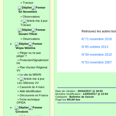
>
Travaux
En Novembre
>
Observations
>
Travaux
Retrouvez les autres bul
Durant l'Hiver
>
Observations
N°71 novembre 2016
N°65 octobre 2013
Vespa Velutina
>
Pièger ou ne pas
N°59 novembre 2010
piéger ?
>
Protection/Signalement
N°53 novembre 2007
FA
>
Plan d'action Régional
VV
>
Le site du MNHN
>
Les référents VV
>
Causerie du 4 mars
>
Aide identification
Date de création :
30/04/2017 @ 18:02
Dernière modification :
14/05/2017 @ 12:04
>
Découverte en France
Catégorie :
Bulletins de liaison
>
Fiche technique
Page lue
80149 fois
OPIDA
Grosbois