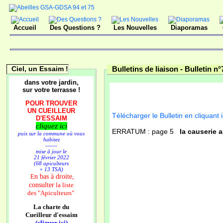
Accueil
Des Questions ?
Les Nouvelles
Diaporamas
Ciel, un Essaim !
Bulletins de liaison -
Bulletin n°
dans votre jardin,
sur votre terrasse !
POUR TROUVER
UN CUEILLEUR
Télécharger le Bulletin en cliquant i
D'ESSAIM
cliquez ici
ERRATUM : page 5
la causerie a
puis sur la commune où vous
habitez
------
mise à jour le
21 février 2022
(68 apiculteurs
+ 13 TSA)
n bas à droite,
E
consulter
la liste
des
"Apiculteurs"
La charte du
Cueilleur d'essaim
(cliquer ici)