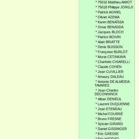
*
75016 Matthieu AMIOT
*
75018 Philippe JORGJI
*
Patrick AGNIEL
*
Olivier AZEMA
*
Karim BENAÎSSA
*
Omar BENADDA
*
Jacques BLOCH
*
Patrice BOIVIN
*
Alain BRIATTE
*
Denis BUISSON
*
Françoise BURLOT
*
Murat CETINKAYA
*
Charlotte CHIARELLI
*
Claude COHEN
*
Jean CUVILLIER
*
Amaury DALEAU
*
Antonio DE ALMEIDA
TAVARES
*
Jean-Charles
DECONNINCK
*
Alban DENIEUL
*
Laurent DUQUENNE
*
Jean ETENEAU
*
Michel FOURRÉ
*
Bruno FRESNE
*
Sylvain GIRARD
*
Daniel GISSINGER
*
Eric GRESSE
*
Eric HADDAD