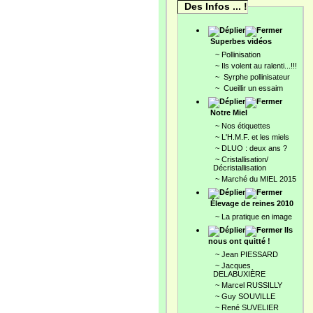
Des Infos ... !
Superbes vidéos
~
Pollinisation
~
Ils volent au ralenti...!!!
~
Syrphe pollinisateur
~
Cueillir un essaim
Notre Miel
~
Nos étiquettes
~
L'H.M.F. et les miels
~
DLUO : deux ans ?
~
Cristallisation/
Décristallisation
~
Marché du MIEL 2015
Élevage de reines 2010
~
La pratique en image
Ils
nous ont quitté !
~
Jean PIESSARD
~
Jacques
DELABUXIÈRE
~
Marcel RUSSILLY
~
Guy SOUVILLE
~
René SUVELIER