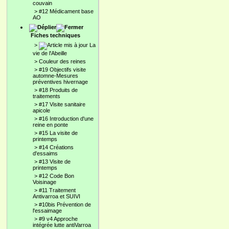
couvain
>
#12 Médicament base
AO
Fiches techniques
>
La
vie de l'Abeille
>
Couleur des reines
>
#19 Objectifs visite
automne-Mesures
préventives hivernage
>
#18 Produits de
traitements
>
#17 Visite sanitaire
apicole
>
#16 Introduction d'une
reine en ponte
>
#15 La visite de
printemps
>
#14 Créations
d'essaims
>
#13 Visite de
printemps
>
#12 Code Bon
Voisinage
>
#11 Traitement
Antivarroa et SUIVI
>
#10bis Prévention de
l'essaimage
>
#9 v4 Approche
intégrée lutte antiVarroa