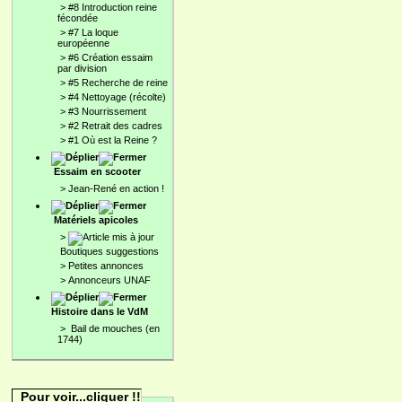
>
#8 Introduction reine
fécondée
>
#7 La loque
européenne
>
#6 Création essaim
par division
>
#5 Recherche de reine
>
#4 Nettoyage (récolte)
>
#3 Nourrissement
>
#2 Retrait des cadres
>
#1 Où est la Reine ?
Essaim en scooter
>
Jean-René en action !
Matériels apicoles
>
Boutiques suggestions
>
Petites annonces
>
Annonceurs UNAF
Histoire dans le VdM
>
Bail de mouches (en
1744)
Pour voir...cliquer !!