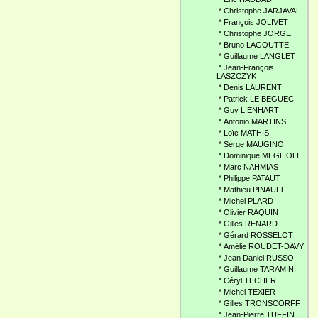
*
Christophe JARJAVAL
*
François JOLIVET
*
Christophe JORGE
*
Bruno LAGOUTTE
*
Guillaume LANGLET
*
Jean-François
LASZCZYK
*
Denis LAURENT
*
Patrick LE BEGUEC
*
Guy LIENHART
*
Antonio MARTINS
*
Loïc MATHIS
*
Serge MAUGINO
*
Dominique MEGLIOLI
*
Marc NAHMIAS
*
Philippe PATAUT
*
Mathieu PINAULT
*
Michel PLARD
*
Olivier RAQUIN
*
Gilles RENARD
*
Gérard ROSSELOT
*
Amélie ROUDET-DAVY
*
Jean Daniel RUSSO
*
Guillaume TARAMINI
*
Céryl TECHER
*
Michel TEXIER
*
Gilles TRONSCORFF
*
Jean-Pierre TUFFIN