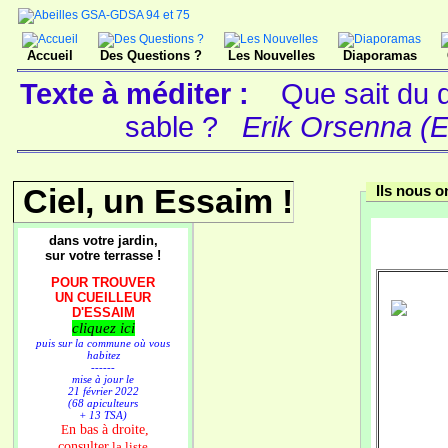
Accueil
Des Questions ?
Les Nouvelles
Diaporamas
Texte à méditer :
Que sait du d
sable ?
Erik Orsenna (E
Ciel, un Essaim !
Ils nous on
dans votre jardin,
sur votre terrasse !
POUR TROUVER
UN CUEILLEUR
D'ESSAIM
cliquez ici
puis sur la commune où vous
habitez
------
mise à jour le
21 février 2022
(68 apiculteurs
+ 13 TSA)
n bas à droite,
E
consulter
la liste