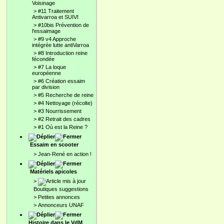
Voisinage
>
#11 Traitement
Antivarroa et SUIVI
>
#10bis Prévention de
l'essaimage
>
#9 v4 Approche
intégrée lutte antiVarroa
>
#8 Introduction reine
fécondée
>
#7 La loque
européenne
>
#6 Création essaim
par division
>
#5 Recherche de reine
>
#4 Nettoyage (récolte)
>
#3 Nourrissement
>
#2 Retrait des cadres
>
#1 Où est la Reine ?
Essaim en scooter
>
Jean-René en action !
Matériels apicoles
>
Boutiques suggestions
>
Petites annonces
>
Annonceurs UNAF
Histoire dans le VdM