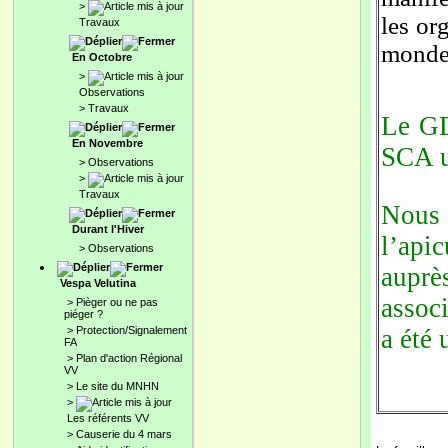
>
les or
Travaux
monde 
En Octobre
>
Observations
>
Travaux
Le GD
En Novembre
SCA u
>
Observations
>
Travaux
Nous 
Durant l'Hiver
l’api
>
Observations
auprè
Vespa Velutina
associ
>
Pièger ou ne pas
piéger ?
>
Protection/Signalement
a été
FA
>
Plan d'action Régional
VV
>
Le site du MNHN
>
Les référents VV
>
Causerie du 4 mars