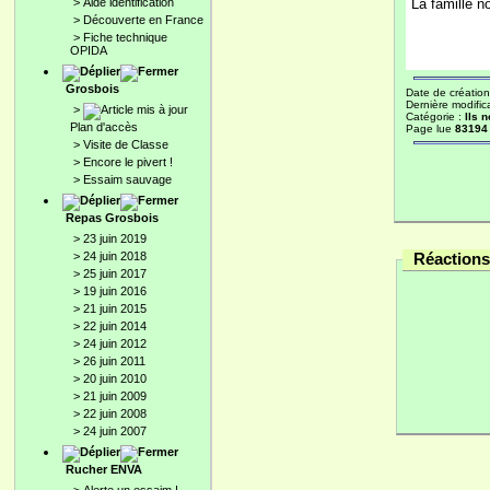
>
Aide identification
La famille n
>
Découverte en France
>
Fiche technique
OPIDA
Grosbois
Date de création
Dernière modific
>
Catégorie :
Ils n
Plan d'accès
Page lue
83194 
>
Visite de Classe
>
Encore le pivert !
>
Essaim sauvage
Repas Grosbois
>
23 juin 2019
>
24 juin 2018
Réactions 
>
25 juin 2017
>
19 juin 2016
>
21 juin 2015
>
22 juin 2014
>
24 juin 2012
>
26 juin 2011
>
20 juin 2010
>
21 juin 2009
>
22 juin 2008
>
24 juin 2007
Rucher ENVA