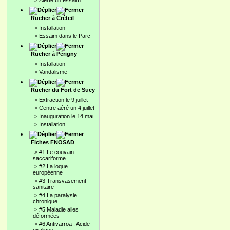
>
Alerte un essaim !
Rucher à Créteil
>
Installation
>
Essaim dans le Parc
Rucher à Périgny
>
Installation
>
Vandalisme
Rucher du Fort de Sucy
>
Extraction le 9 juillet
>
Centre aéré un 4 juillet
>
Inauguration le 14 mai
>
Installation
Fiches FNOSAD
>
#1 Le couvain
saccariforme
>
#2 La loque
européenne
>
#3 Transvasement
sanitaire
>
#4 La paralysie
chronique
>
#5 Maladie ailes
déformées
>
#6 Antivarroa : Acide