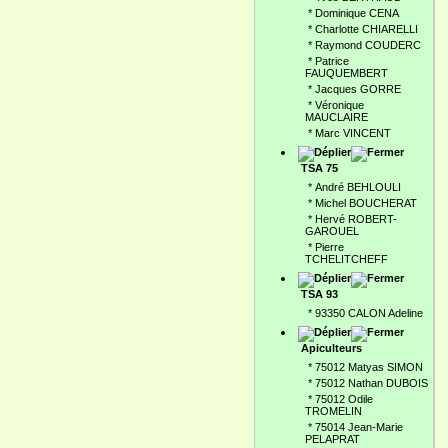
*
Dominique CENA
*
Charlotte CHIARELLI
*
Raymond COUDERC
*
Patrice
FAUQUEMBERT
*
Jacques GORRE
*
Véronique
MAUCLAIRE
*
Marc VINCENT
TSA 75
*
André BEHLOULI
*
Michel BOUCHERAT
*
Hervé ROBERT-
GAROUEL
*
Pierre
TCHELITCHEFF
TSA 93
*
93350 CALON Adeline
Apiculteurs
*
75012 Matyas SIMON
*
75012 Nathan DUBOIS
*
75012 Odile
TROMELIN
*
75014 Jean-Marie
PELAPRAT