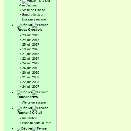
>
Plan d'accès
>
Visite de Classe
>
Encore le pivert !
>
Essaim sauvage
Repas Grosbois
>
23 juin 2019
>
24 juin 2018
>
25 juin 2017
>
19 juin 2016
>
21 juin 2015
>
22 juin 2014
>
24 juin 2012
>
26 juin 2011
>
20 juin 2010
>
21 juin 2009
>
22 juin 2008
>
24 juin 2007
Rucher ENVA
>
Alerte un essaim !
Rucher à Créteil
>
Installation
>
Essaim dans le Parc