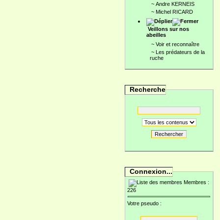
~
Andre KERNEIS
~
Michel RICARD
Veillons sur nos
abeilles
~
Voir et reconnaître
~
Les prédateurs de la
ruche
Recherche
Rechercher
Connexion...
Membres :
226
Votre pseudo :