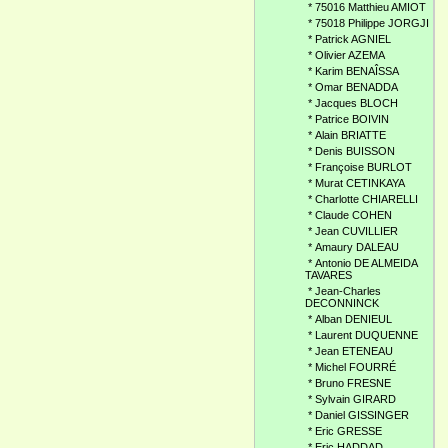
*
75016 Matthieu AMIOT
*
75018 Philippe JORGJI
*
Patrick AGNIEL
*
Olivier AZEMA
*
Karim BENAÎSSA
*
Omar BENADDA
*
Jacques BLOCH
*
Patrice BOIVIN
*
Alain BRIATTE
*
Denis BUISSON
*
Françoise BURLOT
*
Murat CETINKAYA
*
Charlotte CHIARELLI
*
Claude COHEN
*
Jean CUVILLIER
*
Amaury DALEAU
*
Antonio DE ALMEIDA
TAVARES
*
Jean-Charles
DECONNINCK
*
Alban DENIEUL
*
Laurent DUQUENNE
*
Jean ETENEAU
*
Michel FOURRÉ
*
Bruno FRESNE
*
Sylvain GIRARD
*
Daniel GISSINGER
*
Eric GRESSE
*
Eric HADDAD