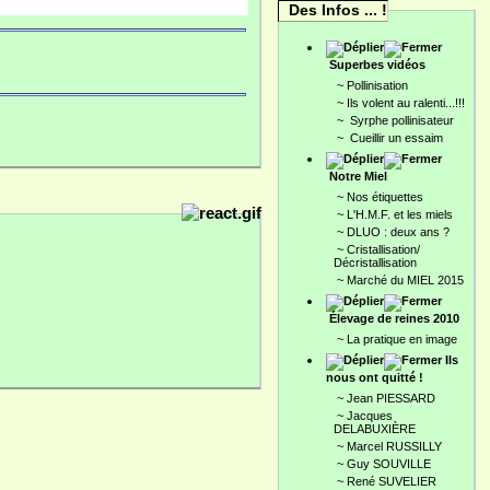
Des Infos ... !
Superbes vidéos
~
Pollinisation
~
Ils volent au ralenti...!!!
~
Syrphe pollinisateur
~
Cueillir un essaim
Notre Miel
~
Nos étiquettes
~
L'H.M.F. et les miels
~
DLUO : deux ans ?
~
Cristallisation/
Décristallisation
~
Marché du MIEL 2015
Élevage de reines 2010
~
La pratique en image
Ils
nous ont quitté !
~
Jean PIESSARD
~
Jacques
DELABUXIÈRE
~
Marcel RUSSILLY
~
Guy SOUVILLE
~
René SUVELIER