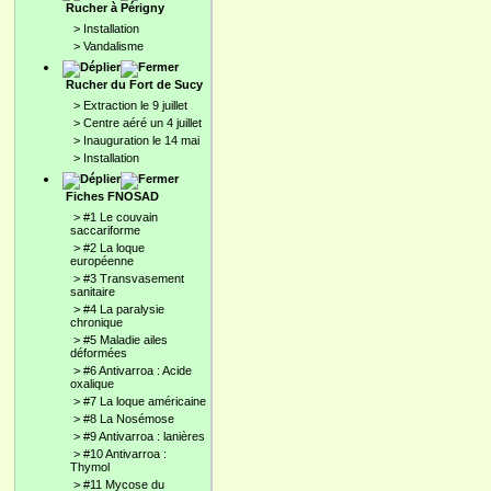
Rucher à Périgny
>
Installation
>
Vandalisme
Rucher du Fort de Sucy
>
Extraction le 9 juillet
>
Centre aéré un 4 juillet
>
Inauguration le 14 mai
>
Installation
Fiches FNOSAD
>
#1 Le couvain
saccariforme
>
#2 La loque
européenne
>
#3 Transvasement
sanitaire
>
#4 La paralysie
chronique
>
#5 Maladie ailes
déformées
>
#6 Antivarroa : Acide
oxalique
>
#7 La loque américaine
>
#8 La Nosémose
>
#9 Antivarroa : lanières
>
#10 Antivarroa :
Thymol
>
#11 Mycose du