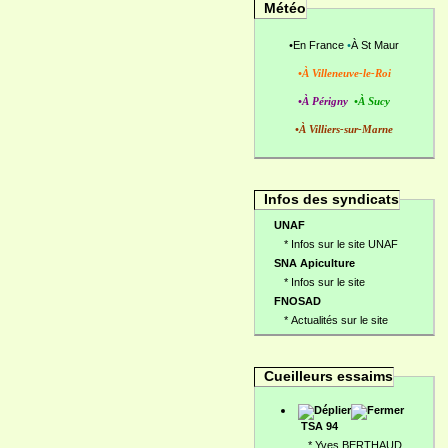
Météo
•
En France
•
À St Maur
•À Villeneuve-le-Roi
•À Périgny
•À Sucy
•À Villiers-sur-Marne
Infos des syndicats
UNAF
*
Infos sur le site UNAF
SNA Apiculture
*
Infos sur le site
FNOSAD
*
Actualités sur le site
Cueilleurs essaims
TSA 94
*
Yves BERTHAUD