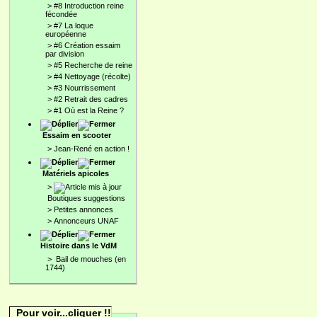
>
#8 Introduction reine
fécondée
>
#7 La loque
européenne
>
#6 Création essaim
par division
>
#5 Recherche de reine
>
#4 Nettoyage (récolte)
>
#3 Nourrissement
>
#2 Retrait des cadres
>
#1 Où est la Reine ?
Essaim en scooter
>
Jean-René en action !
Matériels apicoles
>
Boutiques suggestions
>
Petites annonces
>
Annonceurs UNAF
Histoire dans le VdM
>
Bail de mouches (en
1744)
Pour voir...cliquer !!