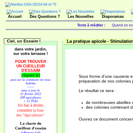
Accueil
Des Questions ?
Les Nouvelles
Diaporamas
Texte à méditer :
Quand on est 
Ciel, un Essaim !
La pratique apicole -
Stimulatio
dans votre jardin,
sur votre terrasse !
POUR TROUVER
UN CUEILLEUR
D'ESSAIM
cliquez ici
Sous forme d'une causerie ent
puis sur la commune où vous
préparation de nos colonies 
habitez
------
Le résultat ce sera :
mise à jour le
21 février 2022
(68 apiculteurs
+ 13 TSA)
de nombreuses abeilles 
n bas à droite,
E
des colonies contenant de
consulter
la liste
des
"Apiculteurs"
Ouvrez ce document conce
La charte du
Cueilleur d'essaim
(cliquer ici)