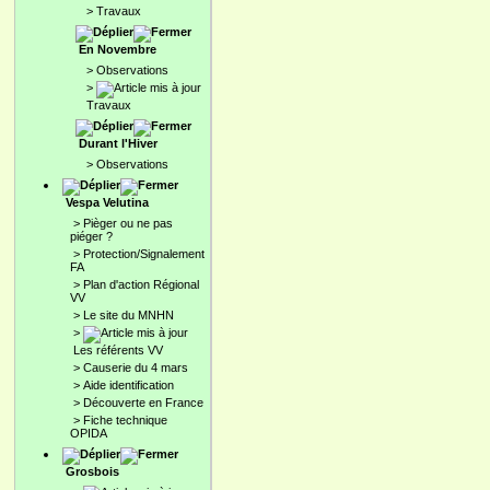
>
Travaux
En Novembre
>
Observations
>
Travaux
Durant l'Hiver
>
Observations
Vespa Velutina
>
Pièger ou ne pas
piéger ?
>
Protection/Signalement
FA
>
Plan d'action Régional
VV
>
Le site du MNHN
>
Les référents VV
>
Causerie du 4 mars
>
Aide identification
>
Découverte en France
>
Fiche technique
OPIDA
Grosbois