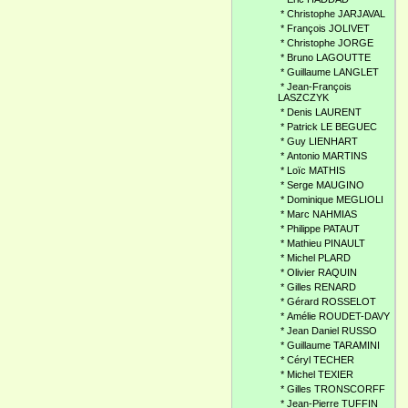
*
Christophe JARJAVAL
*
François JOLIVET
*
Christophe JORGE
*
Bruno LAGOUTTE
*
Guillaume LANGLET
*
Jean-François
LASZCZYK
*
Denis LAURENT
*
Patrick LE BEGUEC
*
Guy LIENHART
*
Antonio MARTINS
*
Loïc MATHIS
*
Serge MAUGINO
*
Dominique MEGLIOLI
*
Marc NAHMIAS
*
Philippe PATAUT
*
Mathieu PINAULT
*
Michel PLARD
*
Olivier RAQUIN
*
Gilles RENARD
*
Gérard ROSSELOT
*
Amélie ROUDET-DAVY
*
Jean Daniel RUSSO
*
Guillaume TARAMINI
*
Céryl TECHER
*
Michel TEXIER
*
Gilles TRONSCORFF
*
Jean-Pierre TUFFIN