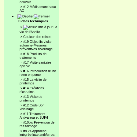
couvain
>
#12 Médicament base
AO
Fiches techniques
>
La
vie de l'Abeille
>
Couleur des reines
>
#19 Objectifs visite
automne-Mesures
préventives hivernage
>
#18 Produits de
traitements
>
#17 Visite sanitaire
apicole
>
#16 Introduction d'une
reine en ponte
>
#15 La visite de
printemps
>
#14 Créations
d'essaims
>
#13 Visite de
printemps
>
#12 Code Bon
Voisinage
>
#11 Traitement
Antivarroa et SUIVI
>
#10bis Prévention de
l'essaimage
>
#9 v4 Approche
intégrée lutte antiVarroa