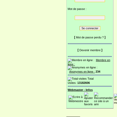
Mot de passe :
[
]
Mot de passe perdu ?
[
]
Devenir membre
Membre en
ligne :
Anonymes en ligne :
234
Total
visites:
13182606
Webmaster - Infos