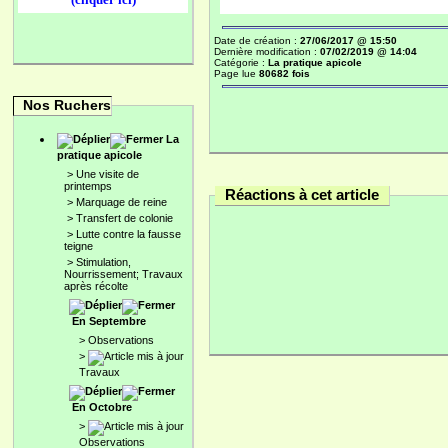
Date de création :
27/06/2017 @ 15:50
Dernière modification :
07/02/2019 @ 14:04
Catégorie :
La pratique apicole
Page lue
80682 fois
Nos Ruchers
La
pratique apicole
>
Une visite de
printemps
Réactions à cet article
>
Marquage de reine
>
Transfert de colonie
>
Lutte contre la fausse
teigne
>
Stimulation,
Nourrissement; Travaux
après récolte
En Septembre
>
Observations
>
Travaux
En Octobre
>
Observations