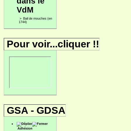
dans le
VdM
>
Bail de mouches (en
1744)
Pour voir...cliquer !!
GSA - GDSA
Adhésion