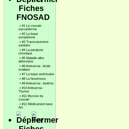
Fiches
FNOSAD
>
#1 Le couvain
saccariforme
>
#2 La loque
européenne
>
#3 Transvasement
sanitaire
>
#4 La paralysie
chronique
>
#5 Maladie ailes
déformées
>
#6 Antivarroa : Acide
oxalique
>
#7 La loque américaine
>
#8 La Nosémose
>
#9 Antivarroa : lanières
>
#10 Antivarroa :
Thymol
>
#11 Mycose du
couvain
>
#12 Médicament base
AO