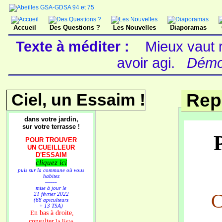
Accueil
Des Questions ?
Les Nouvelles
Diaporamas
Texte à méditer :
Mieux vaut r
avoir agi.
Démoc
Ciel, un Essaim !
Rep
dans votre jardin,
sur votre terrasse !
P
POUR TROUVER
UN CUEILLEUR
D'ESSAIM
cliquez ici
puis sur la commune où vous
habitez
------
mise à jour le
C
21 février 2022
(68 apiculteurs
+ 13 TSA)
n bas à droite,
E
consulter
la liste