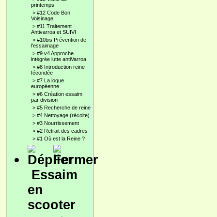
printemps
>
#12 Code Bon
Voisinage
>
#11 Traitement
Antivarroa et SUIVI
>
#10bis Prévention de
l'essaimage
>
#9 v4 Approche
intégrée lutte antiVarroa
>
#8 Introduction reine
fécondée
>
#7 La loque
européenne
>
#6 Création essaim
par division
>
#5 Recherche de reine
>
#4 Nettoyage (récolte)
>
#3 Nourrissement
>
#2 Retrait des cadres
>
#1 Où est la Reine ?
Essaim
en
scooter