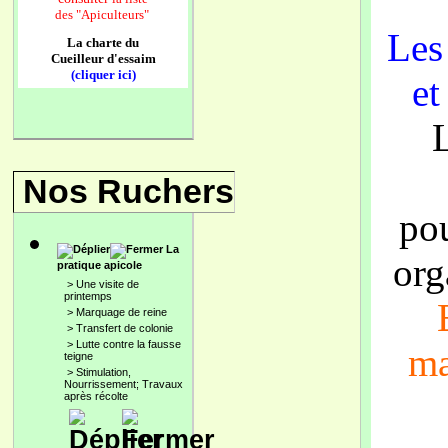
des
"Apiculteurs"
Les 
La charte du
Cueilleur d'essaim
(cliquer ici)
et
Nos Ruchers
po
La
org
pratique apicole
>
Une visite de
printemps
>
Marquage de reine
>
Transfert de colonie
>
Lutte contre la fausse
ma
teigne
>
Stimulation,
Nourrissement; Travaux
après récolte