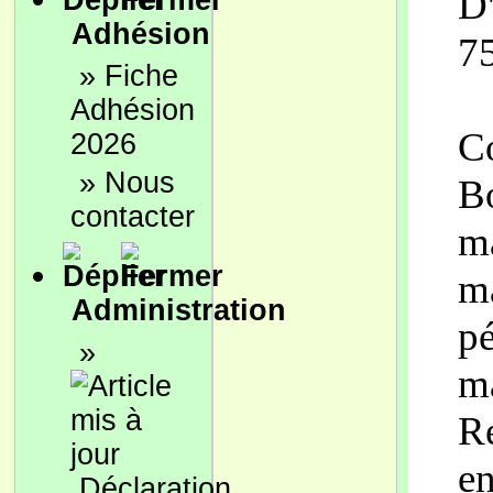
D
Adhésion
75
»
Fiche
Adhésion
Co
2026
»
Nous
Bo
contacter
ma
ma
Administration
pé
»
ma
Re
en
Déclaration