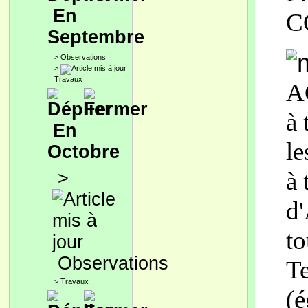
En
C
Septembre
>
Observations
>
Travaux
AG
à 
En
le
Octobre
à 
>
d'
to
Observations
Te
>
Travaux
(é