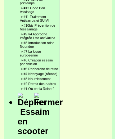
printemps
>
#12 Code Bon
Voisinage
>
#11 Traitement
Antivarroa et SUIVI
>
#10bis Prévention de
l'essaimage
>
#9 v4 Approche
intégrée lutte antiVarroa
>
#8 Introduction reine
fécondée
>
#7 La loque
européenne
>
#6 Création essaim
par division
>
#5 Recherche de reine
>
#4 Nettoyage (récolte)
>
#3 Nourrissement
>
#2 Retrait des cadres
>
#1 Où est la Reine ?
Essaim
en
scooter