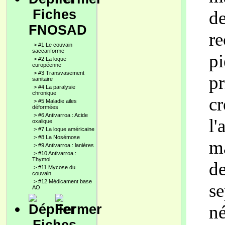
Fiches
de
FNOSAD
r
>
#1 Le couvain
saccariforme
pi
>
#2 La loque
européenne
>
#3 Transvasement
pr
sanitaire
>
#4 La paralysie
chronique
cr
>
#5 Maladie ailes
déformées
>
#6 Antivarroa : Acide
l'
oxalique
>
#7 La loque américaine
>
#8 La Nosémose
m
>
#9 Antivarroa : lanières
>
#10 Antivarroa :
Thymol
de
>
#11 Mycose du
couvain
>
#12 Médicament base
se
AO
né