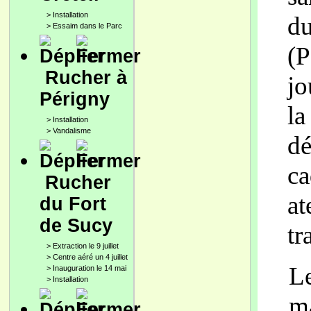
>
Installation
du
>
Essaim dans le Parc
(P
Rucher à
jo
Périgny
la
>
Installation
>
Vandalisme
dé
ca
Rucher
at
du Fort
de Sucy
tr
>
Extraction le 9 juillet
>
Centre aéré un 4 juillet
Le
>
Inauguration le 14 mai
>
Installation
ma