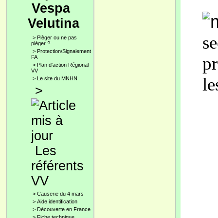
Vespa
Velutina
se
>
Pièger ou ne pas
piéger ?
>
Protection/Signalement
pr
FA
>
Plan d'action Régional
VV
le
>
Le site du MNHN
>
Les
référents
VV
>
Causerie du 4 mars
>
Aide identification
>
Découverte en France
>
Fiche technique