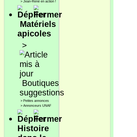
>
Jean-René en action !
Matériels
apicoles
>
Boutiques
suggestions
>
Petites annonces
>
Annonceurs UNAF
Histoire