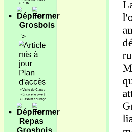
La
OPIDA
l'
Grosbois
an
>
dé
ru
Mi
Plan
qu
d'accès
at
>
Visite de Classe
>
Encore le pivert !
>
Essaim sauvage
Gr
li
Repas
me
Grosbois