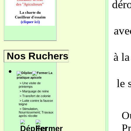
dér
des
"Apiculteurs"
La charte du
Cueilleur d'essaim
(cliquer ici)
ave
Nos Ruchers
à l
La
pratique apicole
le
>
Une visite de
printemps
>
Marquage de reine
>
Transfert de colonie
>
Lutte contre la fausse
teigne
>
Stimulation,
Ou
Nourrissement; Travaux
après récolte
P