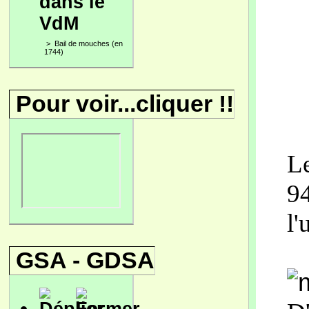
dans le
VdM
>
Bail de mouches (en
1744)
Pour voir...cliquer !!
Le
94
l'
GSA - GDSA