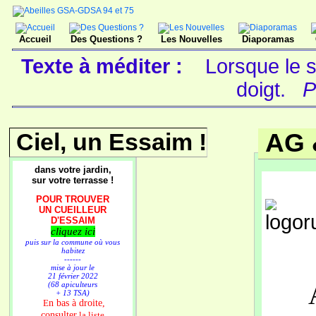
Accueil
Des Questions ?
Les Nouvelles
Diaporamas
Texte à méditer :
Lorsque le s
doigt.
P
Ciel, un Essaim !
AG 
dans votre jardin,
sur votre terrasse !
POUR TROUVER
UN CUEILLEUR
D'ESSAIM
cliquez ici
puis sur la commune où vous
habitez
------
mise à jour le
21 février 2022
(68 apiculteurs
+ 13 TSA)
n bas à droite,
E
consulter
la liste