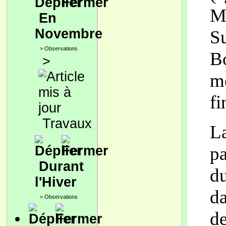
Ma
En
Novembre
Su
>
Observations
Bo
>
me
fi
Travaux
La
pa
Durant
d
l'Hiver
da
>
Observations
d