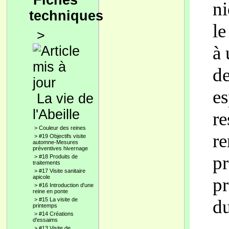
Fiches
ni
techniques
le
>
à 
de
es
La vie de
l'Abeille
re
>
Couleur des reines
re
>
#19 Objectifs visite
automne-Mesures
préventives hivernage
pr
>
#18 Produits de
traitements
>
#17 Visite sanitaire
apicole
pr
>
#16 Introduction d'une
reine en ponte
>
#15 La visite de
du
printemps
>
#14 Créations
d'essaims
>
#13 Visite de