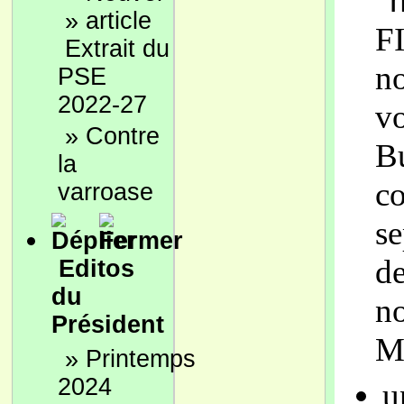
»
F
Extrait du
no
PSE
2022-27
vo
»
Contre
Bu
la
co
varroase
s
de
Editos
du
no
Président
M
»
Printemps
2024
u