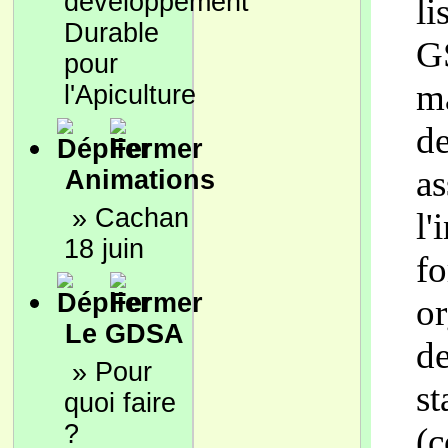
développement
li
Durable
G
pour
ma
l'Apiculture
de
as
Animations
»
Cachan
l'
18 juin
fo
or
Le GDSA
de
»
Pour
st
quoi faire
?
(c