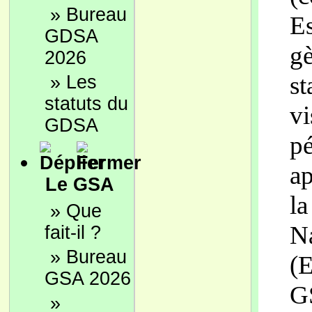
»
Bureau
Es
GDSA
gè
2026
st
»
Les
statuts du
vi
GDSA
pé
ap
Le GSA
la
»
Que
Na
fait-il ?
»
Bureau
(E
GSA 2026
GS
»