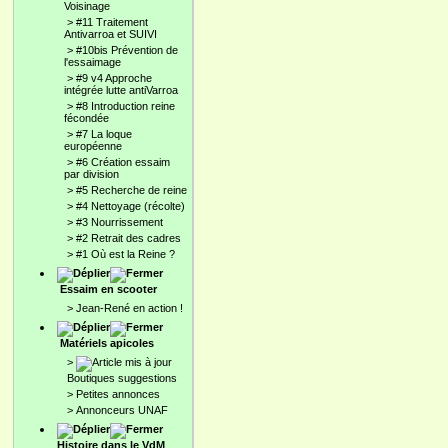
Voisinage
>
#11 Traitement
Antivarroa et SUIVI
>
#10bis Prévention de
l'essaimage
>
#9 v4 Approche
intégrée lutte antiVarroa
>
#8 Introduction reine
fécondée
>
#7 La loque
européenne
>
#6 Création essaim
par division
>
#5 Recherche de reine
>
#4 Nettoyage (récolte)
>
#3 Nourrissement
>
#2 Retrait des cadres
>
#1 Où est la Reine ?
Essaim en scooter
>
Jean-René en action !
Matériels apicoles
>
Boutiques suggestions
>
Petites annonces
>
Annonceurs UNAF
Histoire dans le VdM