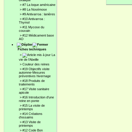
oxalique
>
#7 La loque américaine
>
#8 La Nosémose
>
#9 Antivarroa : lanières
>
#10 Antivarroa :
Thymol
>
#11 Mycose du
couvain
>
#12 Médicament base
AO
Fiches techniques
>
La
vie de l'Abeille
>
Couleur des reines
>
#19 Objectifs visite
automne-Mesures
préventives hivernage
>
#18 Produits de
traitements
>
#17 Visite sanitaire
apicole
>
#16 Introduction d'une
reine en ponte
>
#15 La visite de
printemps
>
#14 Créations
d'essaims
>
#13 Visite de
printemps
>
#12 Code Bon