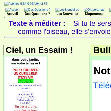
Accueil
Des Questions ?
Les Nouvelles
Diaporamas
Texte à méditer :
Si tu te ser
comme l'oiseau, elle s'envol
Ciel, un Essaim !
Bull
dans votre jardin,
sur votre terrasse !
Not
POUR TROUVER
UN CUEILLEUR
D'ESSAIM
cliquez ici
Téléc
puis sur la commune où vous
habitez
------
mise à jour le
21 février 2022
(68 apiculteurs
P
+ 13 TSA)
n bas à droite,
E
consulter
la liste