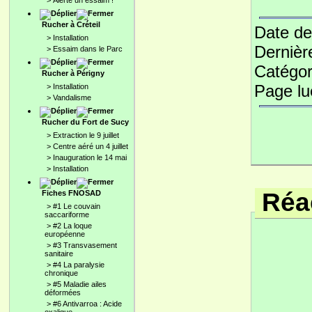
>
Alerte un essaim !
Rucher à Créteil
Date de
>
Installation
Dernièr
>
Essaim dans le Parc
Catégor
Rucher à Périgny
Page l
>
Installation
>
Vandalisme
Rucher du Fort de Sucy
>
Extraction le 9 juillet
>
Centre aéré un 4 juillet
>
Inauguration le 14 mai
>
Installation
Réac
Fiches FNOSAD
>
#1 Le couvain
saccariforme
>
#2 La loque
européenne
>
#3 Transvasement
sanitaire
>
#4 La paralysie
chronique
>
#5 Maladie ailes
déformées
>
#6 Antivarroa : Acide