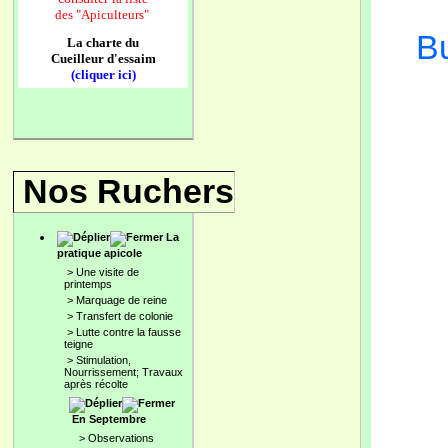
des
"Apiculteurs"
Bu
La charte du
Cueilleur d'essaim
(cliquer ici)
Nos Ruchers
La
pratique apicole
>
Une visite de
printemps
>
Marquage de reine
>
Transfert de colonie
>
Lutte contre la fausse
teigne
>
Stimulation,
Nourrissement; Travaux
après récolte
En Septembre
>
Observations