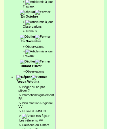
>
Travaux
En Octobre
>
Observations
>
Travaux
En Novembre
>
Observations
>
Travaux
Durant l'Hiver
>
Observations
Vespa Velutina
>
Pièger ou ne pas
piéger ?
>
Protection/Signalement
FA
>
Plan d'action Régional
VV
>
Le site du MNHN
>
Les référents VV
>
Causerie du 4 mars