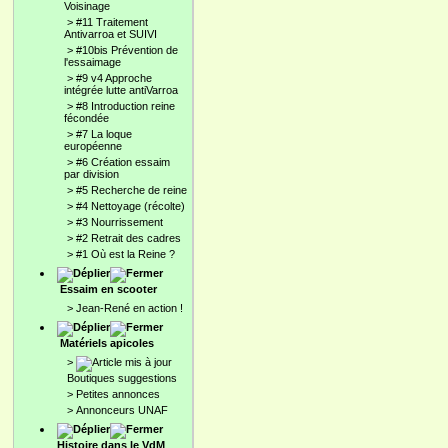
Voisinage
>
#11 Traitement
Antivarroa et SUIVI
>
#10bis Prévention de
l'essaimage
>
#9 v4 Approche
intégrée lutte antiVarroa
>
#8 Introduction reine
fécondée
>
#7 La loque
européenne
>
#6 Création essaim
par division
>
#5 Recherche de reine
>
#4 Nettoyage (récolte)
>
#3 Nourrissement
>
#2 Retrait des cadres
>
#1 Où est la Reine ?
Essaim en scooter
>
Jean-René en action !
Matériels apicoles
>
Boutiques suggestions
>
Petites annonces
>
Annonceurs UNAF
Histoire dans le VdM