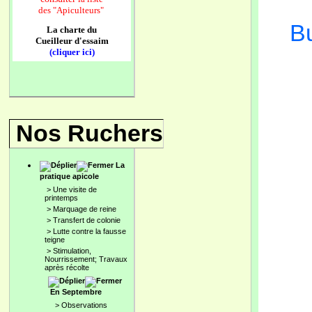
des
"Apiculteurs"
Bu
La charte du
Cueilleur d'essaim
(cliquer ici)
Nos Ruchers
La
pratique apicole
>
Une visite de
printemps
>
Marquage de reine
>
Transfert de colonie
>
Lutte contre la fausse
teigne
>
Stimulation,
Nourrissement; Travaux
après récolte
En Septembre
>
Observations