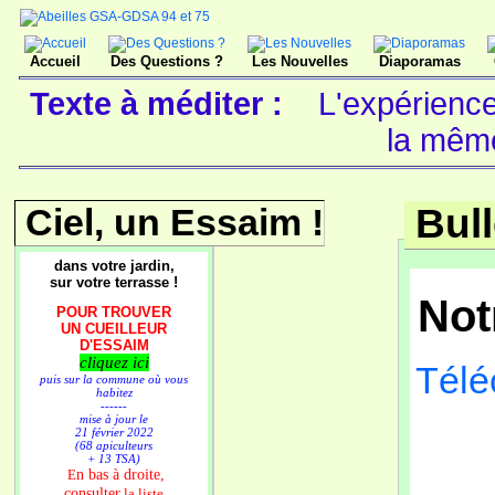
Accueil
Des Questions ?
Les Nouvelles
Diaporamas
Texte à méditer :
L'expérience
la mêm
Ciel, un Essaim !
Bull
dans votre jardin,
sur votre terrasse !
Not
POUR TROUVER
UN CUEILLEUR
D'ESSAIM
cliquez ici
Téléc
puis sur la commune où vous
habitez
------
mise à jour le
21 février 2022
(68 apiculteurs
P
+ 13 TSA)
n bas à droite,
E
consulter
la liste