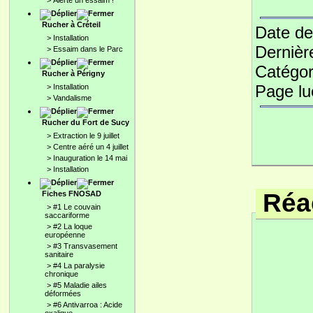
>
Alerte un essaim !
Rucher à Créteil
Date de
>
Installation
Dernièr
>
Essaim dans le Parc
Catégor
Rucher à Périgny
Page l
>
Installation
>
Vandalisme
Rucher du Fort de Sucy
>
Extraction le 9 juillet
>
Centre aéré un 4 juillet
>
Inauguration le 14 mai
>
Installation
Réac
Fiches FNOSAD
>
#1 Le couvain
saccariforme
>
#2 La loque
européenne
>
#3 Transvasement
sanitaire
>
#4 La paralysie
chronique
>
#5 Maladie ailes
déformées
>
#6 Antivarroa : Acide