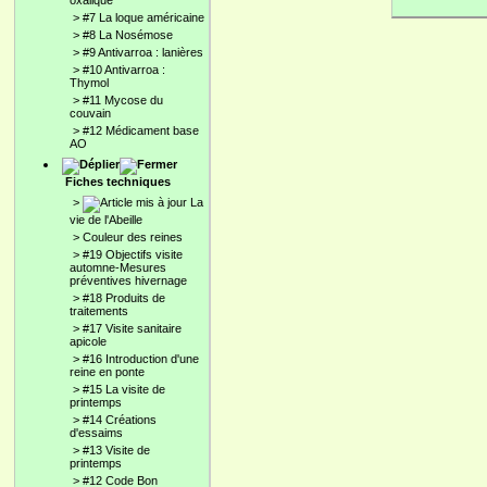
oxalique
>
#7 La loque américaine
>
#8 La Nosémose
>
#9 Antivarroa : lanières
>
#10 Antivarroa :
Thymol
>
#11 Mycose du
couvain
>
#12 Médicament base
AO
Fiches techniques
>
La
vie de l'Abeille
>
Couleur des reines
>
#19 Objectifs visite
automne-Mesures
préventives hivernage
>
#18 Produits de
traitements
>
#17 Visite sanitaire
apicole
>
#16 Introduction d'une
reine en ponte
>
#15 La visite de
printemps
>
#14 Créations
d'essaims
>
#13 Visite de
printemps
>
#12 Code Bon