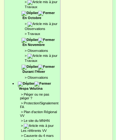
>
Travaux
En Octobre
>
Observations
>
Travaux
En Novembre
>
Observations
>
Travaux
Durant l'Hiver
>
Observations
Vespa Velutina
>
Pièger ou ne pas
piéger ?
>
Protection/Signalement
FA
>
Plan d'action Régional
VV
>
Le site du MNHN
>
Les référents VV
>
Causerie du 4 mars