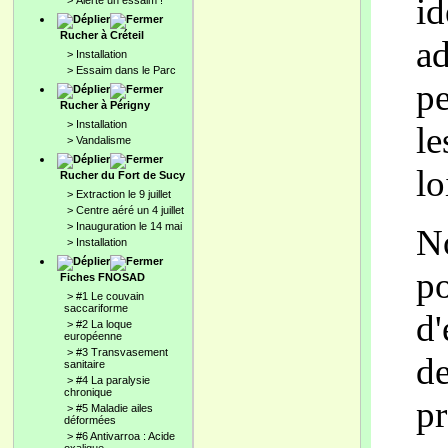
id
>
Alerte un essaim !
Rucher à Créteil
ad
>
Installation
>
Essaim dans le Parc
pe
Rucher à Périgny
>
Installation
le
>
Vandalisme
lo
Rucher du Fort de Sucy
>
Extraction le 9 juillet
>
Centre aéré un 4 juillet
>
Inauguration le 14 mai
No
>
Installation
po
Fiches FNOSAD
>
#1 Le couvain
saccariforme
d'
>
#2 La loque
européenne
>
#3 Transvasement
de
sanitaire
>
#4 La paralysie
chronique
pr
>
#5 Maladie ailes
déformées
>
#6 Antivarroa : Acide