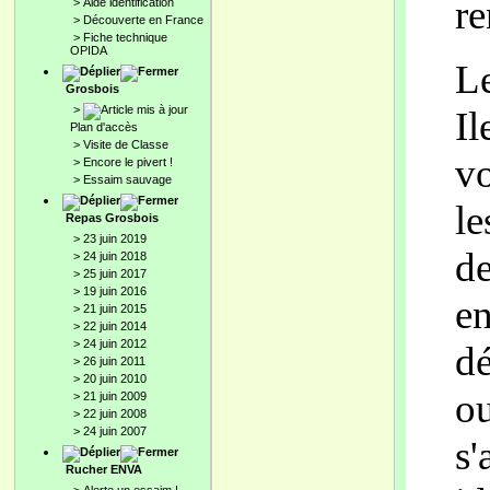
re
>
Aide identification
>
Découverte en France
>
Fiche technique
OPIDA
Le
Grosbois
>
Il
Plan d'accès
>
Visite de Classe
vo
>
Encore le pivert !
>
Essaim sauvage
le
Repas Grosbois
>
23 juin 2019
de
>
24 juin 2018
>
25 juin 2017
>
19 juin 2016
en
>
21 juin 2015
>
22 juin 2014
>
24 juin 2012
dé
>
26 juin 2011
>
20 juin 2010
ou
>
21 juin 2009
>
22 juin 2008
>
24 juin 2007
s'
Rucher ENVA