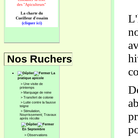
des
"Apiculteurs"
La charte du
L'
Cueilleur d'essaim
(cliquer ici)
no
av
hi
Nos Ruchers
co
La
pratique apicole
>
Une visite de
Dè
printemps
>
Marquage de reine
>
Transfert de colonie
ab
>
Lutte contre la fausse
teigne
>
Stimulation,
pr
Nourrissement; Travaux
après récolte
po
En Septembre
>
Observations