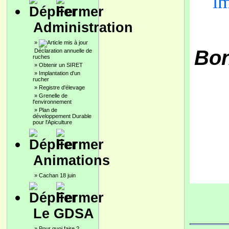
im
Administration
»
Bon
Déclaration annuelle de
ruches
»
Obtenir un SIRET
»
Implantation d'un
rucher
»
Registre d'élevage
»
Grenelle de
l'environnement
»
Plan de
développement Durable
pour l'Apiculture
Animations
»
Cachan 18 juin
Le GDSA
»
Pour quoi faire ?