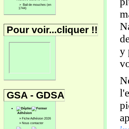
pl
>
Bail de mouches (en
1744)
ma
Na
Pour voir...cliquer !!
de
y 
v
No
l'
GSA - GDSA
pi
Adhésion
ap
»
Fiche Adhésion 2026
»
Nous contacter