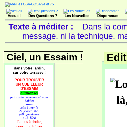
Accueil
Des Questions ?
Les Nouvelles
Diaporamas
Texte à méditer :
Dans la comm
message, ni la technique, ma
Ciel, un Essaim !
Edi
dans votre jardin,
sur votre terrasse !
POUR TROUVER
UN CUEILLEUR
D'ESSAIM
cliquez ici
là
puis sur la commune où vous
habitez
------
mise à jour le
21 février 2022
(68 apiculteurs
+ 13 TSA)
n bas à droite,
E
consulter
la liste