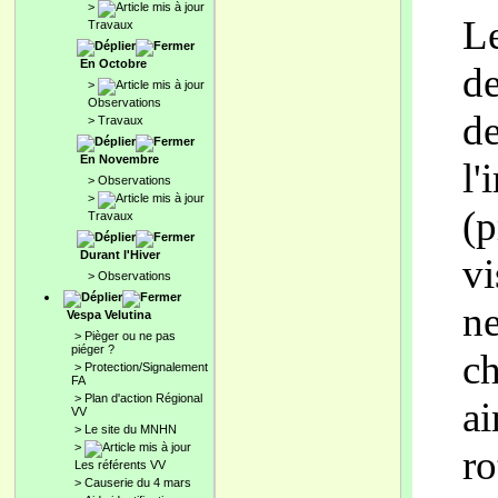
>
Le
Travaux
En Octobre
de
>
Observations
de
>
Travaux
En Novembre
l'
>
Observations
>
(p
Travaux
Durant l'Hiver
vi
>
Observations
ne
Vespa Velutina
>
Pièger ou ne pas
piéger ?
ch
>
Protection/Signalement
FA
>
Plan d'action Régional
ai
VV
>
Le site du MNHN
>
ro
Les référents VV
>
Causerie du 4 mars