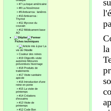
su
oxalique
>
#7 La loque américaine
>
#8 La Nosémose
l'
>
#9 Antivarroa : lanières
>
#10 Antivarroa :
Thymol
pa
>
#11 Mycose du
couvain
>
#12 Médicament base
AO
Co
Fiches techniques
la
>
La
vie de l'Abeille
>
Couleur des reines
Te
>
#19 Objectifs visite
automne-Mesures
préventives hivernage
pr
>
#18 Produits de
traitements
>
#17 Visite sanitaire
so
apicole
>
#16 Introduction d'une
reine en ponte
co
>
#15 La visite de
printemps
>
#14 Créations
ap
d'essaims
>
#13 Visite de
printemps
>
#12 Code Bon