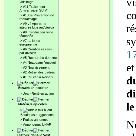
vi
Voisinage
>
#11 Traitement
Antivarroa et SUIVI
co
>
#10bis Prévention de
l'essaimage
>
#9 v4 Approche
ré
intégrée lutte antiVarroa
>
#8 Introduction reine
fécondée
s
>
#7 La loque
européenne
>
#6 Création essaim
17
par division
>
#5 Recherche de reine
>
#4 Nettoyage (récolte)
et
>
#3 Nourrissement
>
#2 Retrait des cadres
du
>
#1 Où est la Reine ?
Essaim en scooter
di
>
Jean-René en action !
le
Matériels apicoles
>
Boutiques suggestions
>
Petites annonces
N
>
Annonceurs UNAF
Histoire dans le VdM