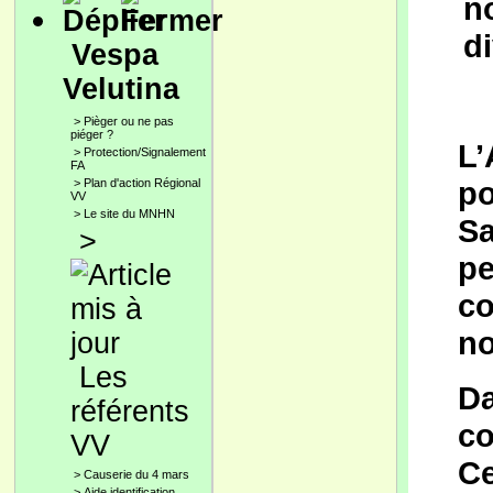
n
di
Vespa
Velutina
>
Pièger ou ne pas
piéger ?
L’
>
Protection/Signalement
FA
po
>
Plan d'action Régional
VV
>
Le site du MNHN
Sa
>
pe
co
no
Les
Da
référents
co
VV
Ce
>
Causerie du 4 mars
>
Aide identification