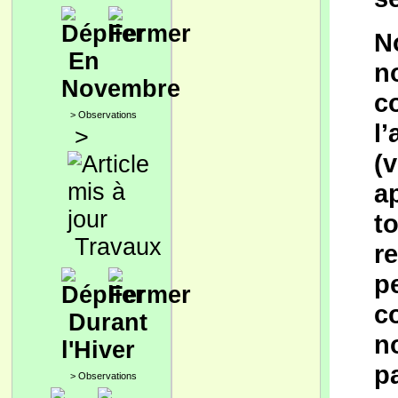
N
En
n
Novembre
c
>
Observations
l’
>
(v
a
to
Travaux
r
p
c
Durant
n
l'Hiver
p
>
Observations