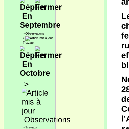
a
Le
En
Septembre
c
f
>
Observations
>
r
Travaux
e
En
bi
Octobre
N
>
28
d
Ce
l’
Observations
s
>
Travaux