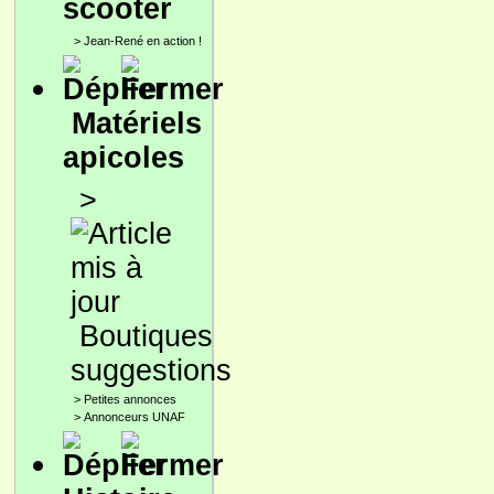
scooter
>
Jean-René en action !
Matériels
apicoles
>
Boutiques
suggestions
>
Petites annonces
>
Annonceurs UNAF