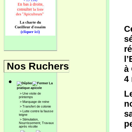
+ 13 TSA)
n bas à droite,
E
consulter
la liste
des
"Apiculteurs"
La charte du
Ce
Cueilleur d'essaim
(cliquer ici)
s
r
l’
Nos Ruchers
à
4
La
pratique apicole
L
>
Une visite de
printemps
n
>
Marquage de reine
>
Transfert de colonie
sa
>
Lutte contre la fausse
teigne
>
Stimulation,
pe
Nourrissement; Travaux
après récolte