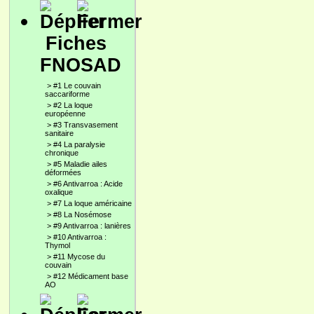
Fiches
FNOSAD
>
#1 Le couvain
saccariforme
>
#2 La loque
européenne
>
#3 Transvasement
sanitaire
>
#4 La paralysie
chronique
>
#5 Maladie ailes
déformées
>
#6 Antivarroa : Acide
oxalique
>
#7 La loque américaine
>
#8 La Nosémose
>
#9 Antivarroa : lanières
>
#10 Antivarroa :
Thymol
>
#11 Mycose du
couvain
>
#12 Médicament base
AO