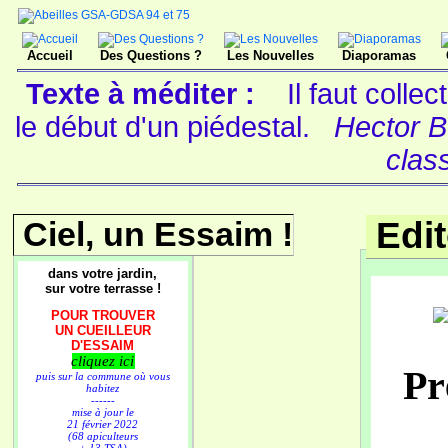
Accueil
Des Questions ?
Les Nouvelles
Diaporamas
Texte à méditer :
Il faut colle
le début d'un piédestal.
Hector B
clas
Ciel, un Essaim !
Edi
dans votre jardin,
sur votre terrasse !
POUR TROUVER
UN CUEILLEUR
D'ESSAIM
cliquez ici
Pr
puis sur la commune où vous
habitez
------
mise à jour le
21 février 2022
(68 apiculteurs