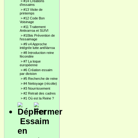
>
#14 Créations
d'essaims
>
#13 Visite de
printemps
>
#12 Code Bon
Voisinage
>
#11 Traitement
Antivarroa et SUIVI
>
#10bis Prévention de
l'essaimage
>
#9 v4 Approche
intégrée lutte antiVarroa
>
#8 Introduction reine
fécondée
>
#7 La loque
européenne
>
#6 Création essaim
par division
>
#5 Recherche de reine
>
#4 Nettoyage (récolte)
>
#3 Nourrissement
>
#2 Retrait des cadres
>
#1 Où est la Reine ?
Essaim
en