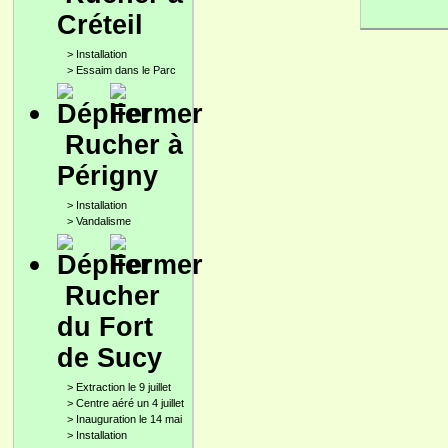
Créteil
>
Installation
>
Essaim dans le Parc
Rucher à
Périgny
>
Installation
>
Vandalisme
Rucher
du Fort
de Sucy
>
Extraction le 9 juillet
>
Centre aéré un 4 juillet
>
Inauguration le 14 mai
>
Installation