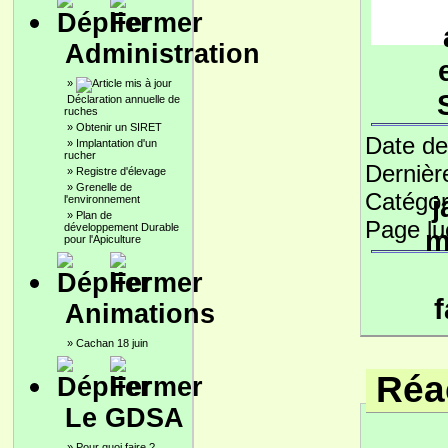
Administration
»
Déclaration annuelle de
ruches
»
Obtenir un SIRET
Date de
»
Implantation d'un
rucher
Dernièr
»
Registre d'élevage
»
Grenelle de
Catégor
l'environnement
»
Plan de
Page l
développement Durable
pour l'Apiculture
Animations
»
Cachan 18 juin
Réac
Le GDSA
»
Pour quoi faire ?