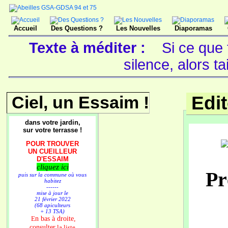
Accueil
Des Questions ?
Les Nouvelles
Diaporamas
Texte à méditer :
Si ce que 
silence, alors ta
Ciel, un Essaim !
Edi
dans votre jardin,
sur votre terrasse !
POUR TROUVER
UN CUEILLEUR
D'ESSAIM
cliquez ici
Pr
puis sur la commune où vous
habitez
------
mise à jour le
21 février 2022
(68 apiculteurs
+ 13 TSA)
n bas à droite,
E
consulter
la liste