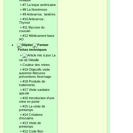
oxalique
>
#7 La loque américaine
>
#8 La Nosémose
>
#9 Antivarroa : lanières
>
#10 Antivarroa :
Thymol
>
#11 Mycose du
couvain
>
#12 Médicament base
AO
Fiches techniques
>
La
vie de l'Abeille
>
Couleur des reines
>
#19 Objectifs visite
automne-Mesures
préventives hivernage
>
#18 Produits de
traitements
>
#17 Visite sanitaire
apicole
>
#16 Introduction d'une
reine en ponte
>
#15 La visite de
printemps
>
#14 Créations
d'essaims
>
#13 Visite de
printemps
>
#12 Code Bon