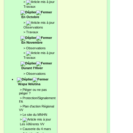
>
Travaux
En Octobre
>
Observations
>
Travaux
En Novembre
>
Observations
>
Travaux
Durant l'Hiver
>
Observations
Vespa Velutina
>
Pièger ou ne pas
piéger ?
>
Protection/Signalement
FA
>
Plan d'action Régional
VV
>
Le site du MNHN
>
Les référents VV
>
Causerie du 4 mars