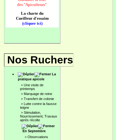
des
"Apiculteurs"
La charte du
Cueilleur d'essaim
(cliquer ici)
Nos Ruchers
La
pratique apicole
>
Une visite de
printemps
>
Marquage de reine
>
Transfert de colonie
>
Lutte contre la fausse
teigne
>
Stimulation,
Nourrissement; Travaux
après récolte
En Septembre
>
Observations