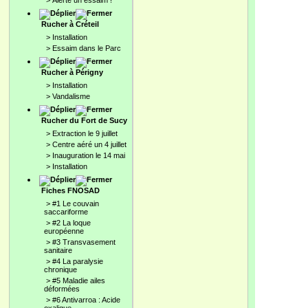
>
Alerte un essaim !
Rucher à Créteil
>
Installation
>
Essaim dans le Parc
Rucher à Périgny
>
Installation
>
Vandalisme
Rucher du Fort de Sucy
>
Extraction le 9 juillet
>
Centre aéré un 4 juillet
>
Inauguration le 14 mai
>
Installation
Fiches FNOSAD
>
#1 Le couvain
saccariforme
>
#2 La loque
européenne
>
#3 Transvasement
sanitaire
>
#4 La paralysie
chronique
>
#5 Maladie ailes
déformées
>
#6 Antivarroa : Acide