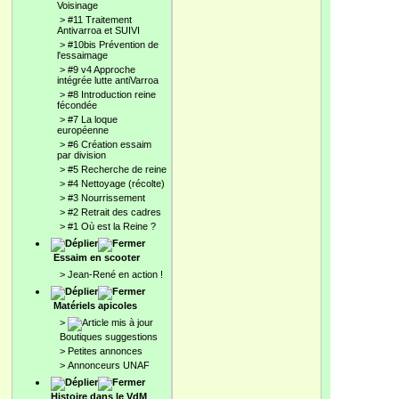
Voisinage
>
#11 Traitement
Antivarroa et SUIVI
>
#10bis Prévention de
l'essaimage
>
#9 v4 Approche
intégrée lutte antiVarroa
>
#8 Introduction reine
fécondée
>
#7 La loque
européenne
>
#6 Création essaim
par division
>
#5 Recherche de reine
>
#4 Nettoyage (récolte)
>
#3 Nourrissement
>
#2 Retrait des cadres
>
#1 Où est la Reine ?
Essaim en scooter
>
Jean-René en action !
Matériels apicoles
>
Boutiques suggestions
>
Petites annonces
>
Annonceurs UNAF
Histoire dans le VdM