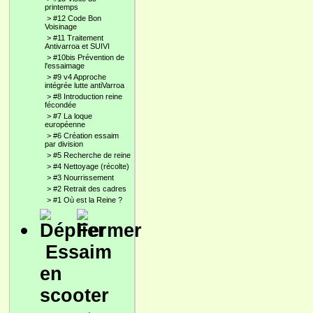
printemps
>
#12 Code Bon
Voisinage
>
#11 Traitement
Antivarroa et SUIVI
>
#10bis Prévention de
l'essaimage
>
#9 v4 Approche
intégrée lutte antiVarroa
>
#8 Introduction reine
fécondée
>
#7 La loque
européenne
>
#6 Création essaim
par division
>
#5 Recherche de reine
>
#4 Nettoyage (récolte)
>
#3 Nourrissement
>
#2 Retrait des cadres
>
#1 Où est la Reine ?
Essaim
en
scooter