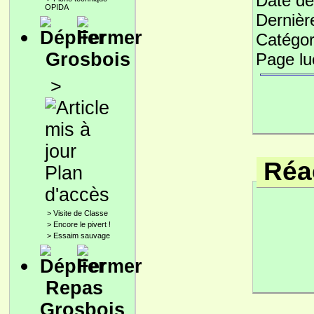
Date de
OPIDA
Dernièr
Catégor
Grosbois
Page l
>
Réac
Plan
d'accès
>
Visite de Classe
>
Encore le pivert !
>
Essaim sauvage
Repas
Grosbois