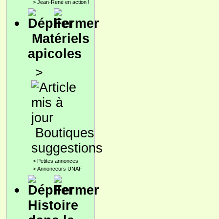
>
Jean-René en action !
Matériels
apicoles
>
Boutiques
suggestions
>
Petites annonces
>
Annonceurs UNAF
Histoire