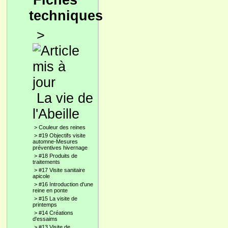
Fiches
techniques
>
La vie de
l'Abeille
>
Couleur des reines
>
#19 Objectifs visite
automne-Mesures
préventives hivernage
>
#18 Produits de
traitements
>
#17 Visite sanitaire
apicole
>
#16 Introduction d'une
reine en ponte
>
#15 La visite de
printemps
>
#14 Créations
d'essaims
>
#13 Visite de