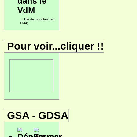
dans le
VdM
>
Bail de mouches (en
1744)
Pour voir...cliquer !!
GSA - GDSA