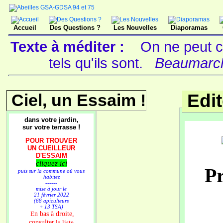
Accueil
Des Questions ?
Les Nouvelles
Diaporamas
Texte à méditer :
On ne peut c
tels qu'ils sont.
Beaumarcha
Ciel, un Essaim !
Edi
dans votre jardin,
sur votre terrasse !
POUR TROUVER
UN CUEILLEUR
D'ESSAIM
cliquez ici
Pr
puis sur la commune où vous
habitez
------
mise à jour le
21 février 2022
(68 apiculteurs
+ 13 TSA)
n bas à droite,
E
consulter
la liste