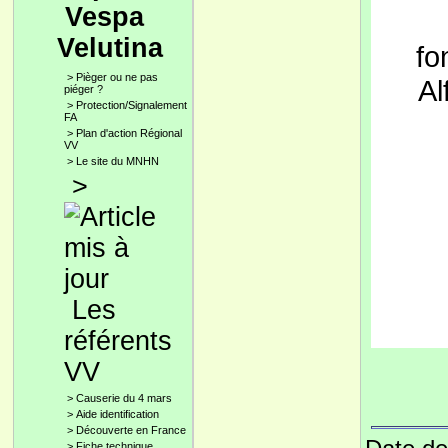
Vespa
Velutina
fo
>
Pièger ou ne pas
Al
piéger ?
>
Protection/Signalement
FA
>
Plan d'action Régional
VV
>
Le site du MNHN
>
Les
référents
VV
>
Causerie du 4 mars
>
Aide identification
>
Découverte en France
>
Fiche technique