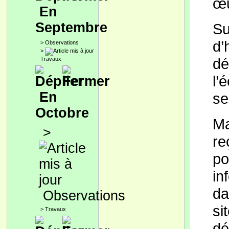
œu
En
Septembre
Su
d’
>
Observations
>
dé
Travaux
l’
En
se
Octobre
Ma
>
re
po
in
da
Observations
si
>
Travaux
dé