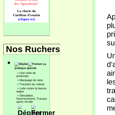
des
"Apiculteurs"
La charte du
Ap
Cueilleur d'essaim
(cliquer ici)
pl
pr
su
Nos Ruchers
Un
d’
La
pratique apicole
ai
>
Une visite de
printemps
le
>
Marquage de reine
>
Transfert de colonie
tr
>
Lutte contre la fausse
teigne
>
Stimulation,
ca
Nourrissement; Travaux
après récolte
me