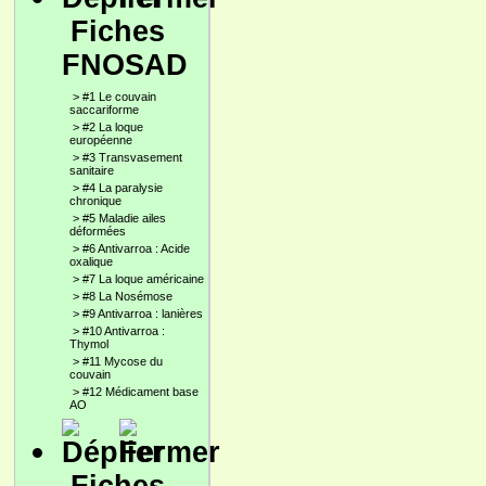
Fiches
FNOSAD
>
#1 Le couvain
saccariforme
>
#2 La loque
européenne
>
#3 Transvasement
sanitaire
>
#4 La paralysie
chronique
>
#5 Maladie ailes
déformées
>
#6 Antivarroa : Acide
oxalique
>
#7 La loque américaine
>
#8 La Nosémose
>
#9 Antivarroa : lanières
>
#10 Antivarroa :
Thymol
>
#11 Mycose du
couvain
>
#12 Médicament base
AO