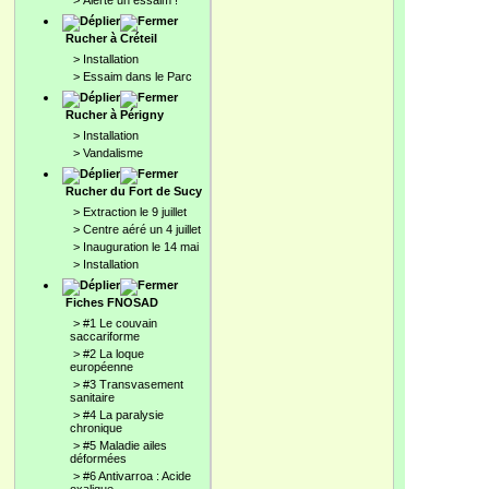
>
Alerte un essaim !
Rucher à Créteil
>
Installation
>
Essaim dans le Parc
Rucher à Périgny
>
Installation
>
Vandalisme
Rucher du Fort de Sucy
>
Extraction le 9 juillet
>
Centre aéré un 4 juillet
>
Inauguration le 14 mai
>
Installation
Fiches FNOSAD
>
#1 Le couvain
saccariforme
>
#2 La loque
européenne
>
#3 Transvasement
sanitaire
>
#4 La paralysie
chronique
>
#5 Maladie ailes
déformées
>
#6 Antivarroa : Acide