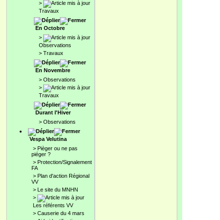
>
Travaux
En Octobre
>
Observations
>
Travaux
En Novembre
>
Observations
>
Travaux
Durant l'Hiver
>
Observations
Vespa Velutina
>
Pièger ou ne pas
piéger ?
>
Protection/Signalement
FA
>
Plan d'action Régional
VV
>
Le site du MNHN
>
Les référents VV
>
Causerie du 4 mars