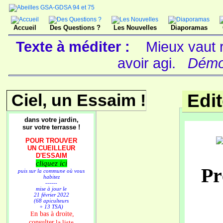
Accueil
Des Questions ?
Les Nouvelles
Diaporamas
Texte à méditer :
Mieux vaut r
avoir agi.
Démoc
Ciel, un Essaim !
Edi
dans votre jardin,
sur votre terrasse !
POUR TROUVER
UN CUEILLEUR
D'ESSAIM
cliquez ici
Pr
puis sur la commune où vous
habitez
------
mise à jour le
21 février 2022
(68 apiculteurs
+ 13 TSA)
n bas à droite,
E
consulter
la liste