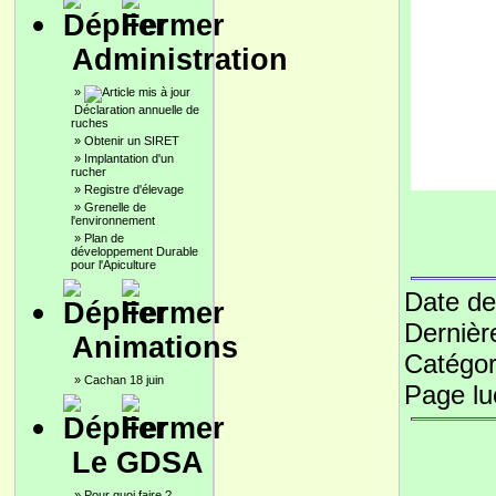
Administration
»
Déclaration annuelle de
ruches
»
Obtenir un SIRET
»
Implantation d'un
rucher
»
Registre d'élevage
»
Grenelle de
l'environnement
»
Plan de
développement Durable
pour l'Apiculture
Date de
Dernièr
Animations
Catégor
»
Cachan 18 juin
Page l
Le GDSA
»
Pour quoi faire ?