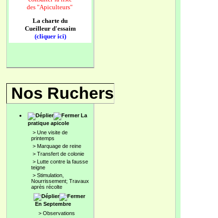
des
"Apiculteurs"
La charte du
Cueilleur d'essaim
(cliquer ici)
Nos Ruchers
La
pratique apicole
>
Une visite de
printemps
>
Marquage de reine
>
Transfert de colonie
>
Lutte contre la fausse
teigne
>
Stimulation,
Nourrissement; Travaux
après récolte
En Septembre
>
Observations