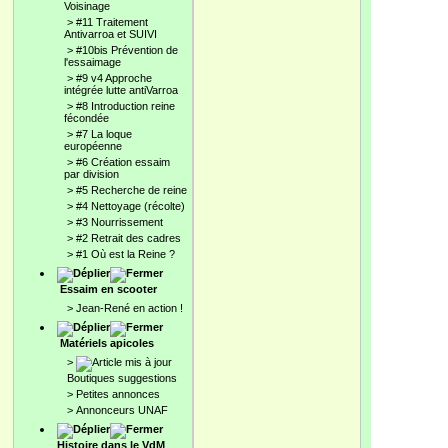
Voisinage
>
#11 Traitement
Antivarroa et SUIVI
>
#10bis Prévention de
l'essaimage
>
#9 v4 Approche
intégrée lutte antiVarroa
>
#8 Introduction reine
fécondée
>
#7 La loque
européenne
>
#6 Création essaim
par division
>
#5 Recherche de reine
>
#4 Nettoyage (récolte)
>
#3 Nourrissement
>
#2 Retrait des cadres
>
#1 Où est la Reine ?
Essaim en scooter
>
Jean-René en action !
Matériels apicoles
>
Boutiques suggestions
>
Petites annonces
>
Annonceurs UNAF
Histoire dans le VdM