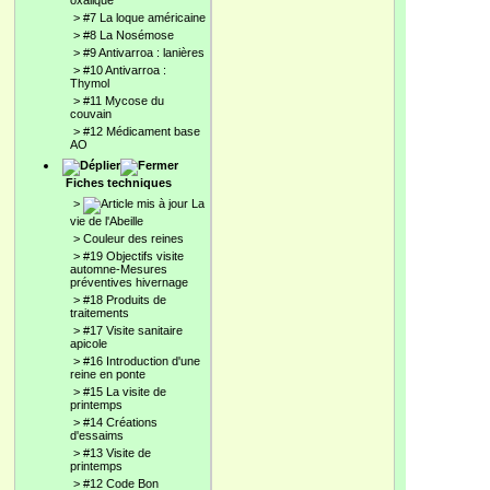
oxalique
>
#7 La loque américaine
>
#8 La Nosémose
>
#9 Antivarroa : lanières
>
#10 Antivarroa :
Thymol
>
#11 Mycose du
couvain
>
#12 Médicament base
AO
Fiches techniques
>
La
vie de l'Abeille
>
Couleur des reines
>
#19 Objectifs visite
automne-Mesures
préventives hivernage
>
#18 Produits de
traitements
>
#17 Visite sanitaire
apicole
>
#16 Introduction d'une
reine en ponte
>
#15 La visite de
printemps
>
#14 Créations
d'essaims
>
#13 Visite de
printemps
>
#12 Code Bon