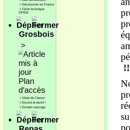
an
>
Découverte en France
>
Fiche technique
pr
OPIDA
pr
éq
Grosbois
a
>
p
!!
Plan
N
d'accès
p
>
Visite de Classe
ré
>
Encore le pivert !
>
Essaim sauvage
su
po
Repas