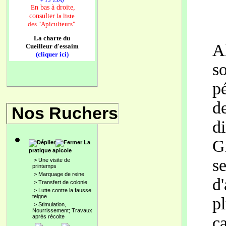
+ 13 TSA)
n bas à droite,
E
consulter
la liste
des
"Apiculteurs"
La charte du
A
Cueilleur d'essaim
(cliquer ici)
s
p
d
Nos Ruchers
d
G
La
pratique apicole
s
>
Une visite de
printemps
>
Marquage de reine
d
>
Transfert de colonie
>
Lutte contre la fausse
teigne
p
>
Stimulation,
Nourrissement; Travaux
après récolte
c