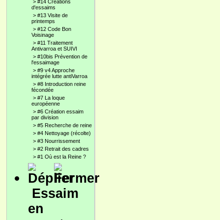
>
#14 Créations
d'essaims
>
#13 Visite de
printemps
>
#12 Code Bon
Voisinage
>
#11 Traitement
Antivarroa et SUIVI
>
#10bis Prévention de
l'essaimage
>
#9 v4 Approche
intégrée lutte antiVarroa
>
#8 Introduction reine
fécondée
>
#7 La loque
européenne
>
#6 Création essaim
par division
>
#5 Recherche de reine
>
#4 Nettoyage (récolte)
>
#3 Nourrissement
>
#2 Retrait des cadres
>
#1 Où est la Reine ?
Essaim
en