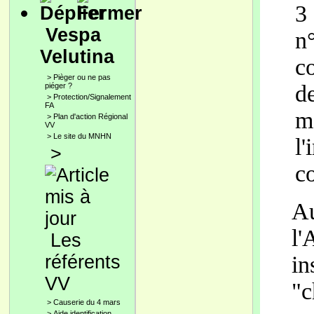
3
Vespa
n°
Velutina
co
>
Pièger ou ne pas
d
piéger ?
>
Protection/Signalement
FA
m
>
Plan d'action Régional
VV
>
Le site du MNHN
l
>
c
A
l
Les
référents
in
VV
"c
>
Causerie du 4 mars
>
Aide identification