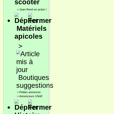
scooter
>
Jean-René en action !
Matériels
apicoles
>
Boutiques
suggestions
>
Petites annonces
>
Annonceurs UNAF