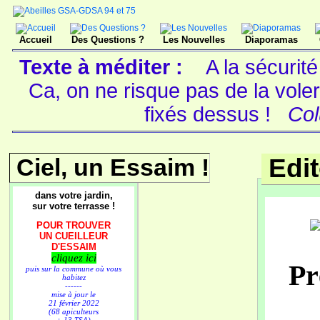
Accueil
Des Questions ?
Les Nouvelles
Diaporamas
Texte à méditer :
A la sécurité
Ca, on ne risque pas de la vole
fixés dessus !
Col
Ciel, un Essaim !
Edi
dans votre jardin,
sur votre terrasse !
POUR TROUVER
UN CUEILLEUR
D'ESSAIM
cliquez ici
Pr
puis sur la commune où vous
habitez
------
mise à jour le
21 février 2022
(68 apiculteurs