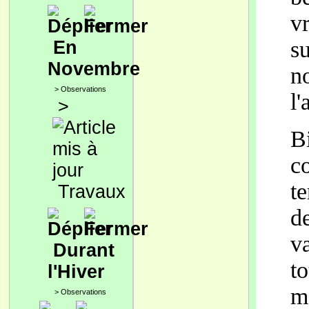
v
su
En
Novembre
n
>
Observations
l
>
B
c
te
Travaux
d
v
Durant
t
l'Hiver
m
>
Observations