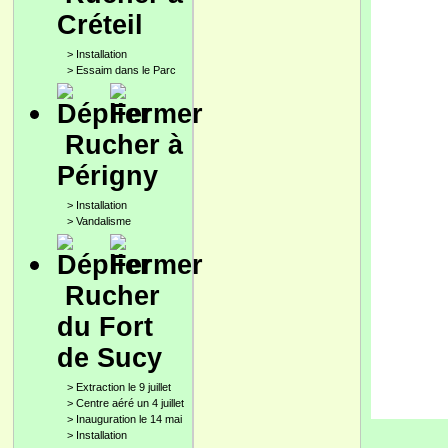
Créteil
>
Installation
>
Essaim dans le Parc
Rucher à
Périgny
>
Installation
>
Vandalisme
Rucher
du Fort
de Sucy
>
Extraction le 9 juillet
>
Centre aéré un 4 juillet
>
Inauguration le 14 mai
>
Installation