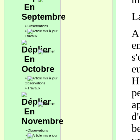
En
La
Septembre
>
Observations
A
>
Travaux
e
s'
En
e
Octobre
H
>
Observations
>
Travaux
p
a
En
d
Novembre
b
>
Observations
>