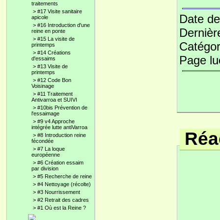
traitements
>
#17 Visite sanitaire
Date de
apicole
>
#16 Introduction d'une
Dernièr
reine en ponte
>
#15 La visite de
Catégor
printemps
>
#14 Créations
Page l
d'essaims
>
#13 Visite de
printemps
>
#12 Code Bon
Voisinage
>
#11 Traitement
Antivarroa et SUIVI
>
#10bis Prévention de
l'essaimage
>
#9 v4 Approche
intégrée lutte antiVarroa
Réac
>
#8 Introduction reine
fécondée
>
#7 La loque
européenne
>
#6 Création essaim
par division
>
#5 Recherche de reine
>
#4 Nettoyage (récolte)
>
#3 Nourrissement
>
#2 Retrait des cadres
>
#1 Où est la Reine ?