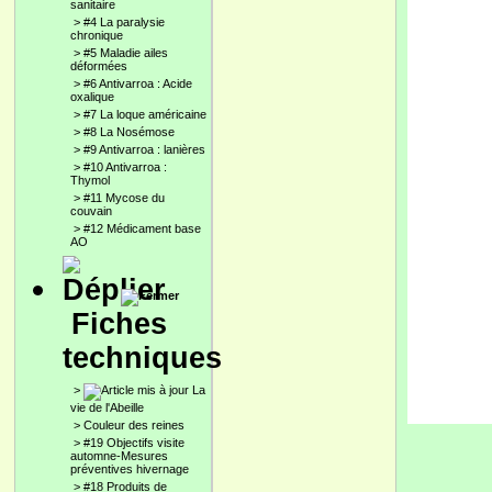
sanitaire
>
#4 La paralysie
chronique
>
#5 Maladie ailes
déformées
>
#6 Antivarroa : Acide
oxalique
>
#7 La loque américaine
>
#8 La Nosémose
>
#9 Antivarroa : lanières
>
#10 Antivarroa :
Thymol
>
#11 Mycose du
couvain
>
#12 Médicament base
AO
Fiches
techniques
>
La
vie de l'Abeille
>
Couleur des reines
>
#19 Objectifs visite
automne-Mesures
préventives hivernage
>
#18 Produits de