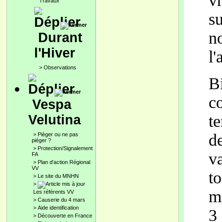
v
Travaux
su
n
Durant
l'Hiver
l
>
Observations
B
c
Vespa
te
Velutina
d
>
Pièger ou ne pas
piéger ?
>
Protection/Signalement
v
FA
>
Plan d'action Régional
VV
t
>
Le site du MNHN
>
m
Les référents VV
>
Causerie du 4 mars
>
Aide identification
3
>
Découverte en France