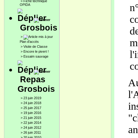
>
Fiche technique
n°
OPIDA
co
Grosbois
d
>
m
Plan d'accès
>
Visite de Classe
l
>
Encore le pivert !
>
Essaim sauvage
c
Repas
A
Grosbois
l
>
23 juin 2019
in
>
24 juin 2018
>
25 juin 2017
>
19 juin 2016
"c
>
21 juin 2015
>
22 juin 2014
an
>
24 juin 2012
>
26 juin 2011
>
20 juin 2010