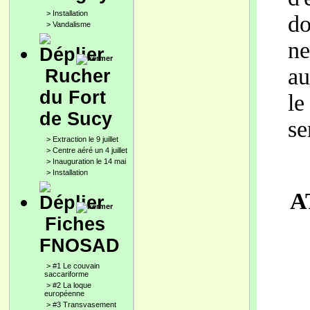
>
Installation
do
>
Vandalisme
n
au
Rucher
du Fort
le
de Sucy
se
>
Extraction le 9 juillet
>
Centre aéré un 4 juillet
>
Inauguration le 14 mai
>
Installation
A
Fiches
FNOSAD
>
#1 Le couvain
saccariforme
>
#2 La loque
européenne
>
#3 Transvasement