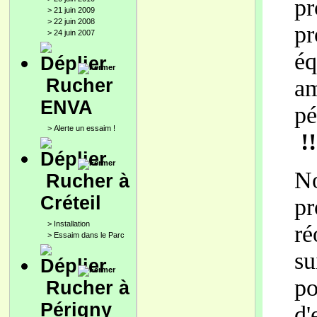
pr
>
21 juin 2009
>
22 juin 2008
pr
>
24 juin 2007
éq
Rucher
a
ENVA
p
>
Alerte un essaim !
!!
N
Rucher à
Créteil
p
>
Installation
ré
>
Essaim dans le Parc
su
po
Rucher à
Périgny
d'