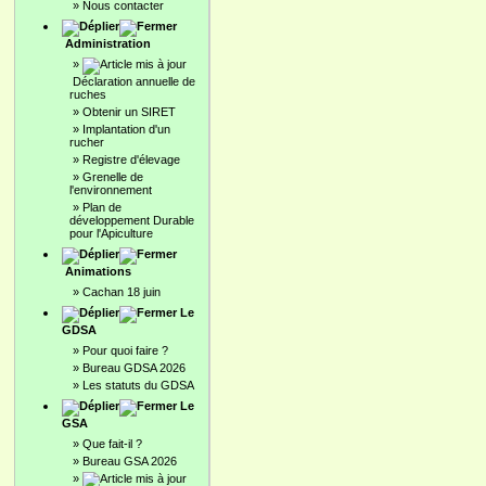
»
Nous contacter
Administration
»
Déclaration annuelle de
ruches
»
Obtenir un SIRET
»
Implantation d'un
rucher
»
Registre d'élevage
»
Grenelle de
l'environnement
»
Plan de
développement Durable
pour l'Apiculture
Animations
»
Cachan 18 juin
Le
GDSA
»
Pour quoi faire ?
»
Bureau GDSA 2026
»
Les statuts du GDSA
Le
GSA
»
Que fait-il ?
»
Bureau GSA 2026
»