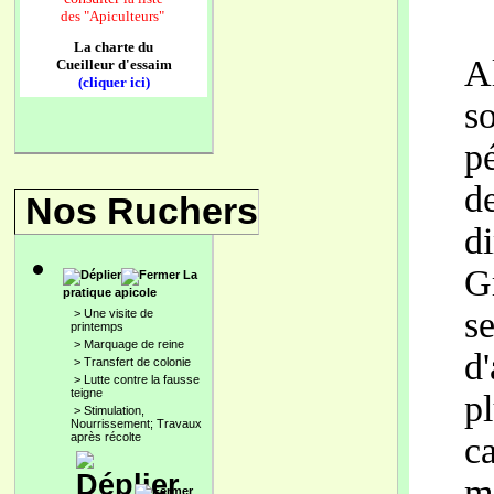
des
"Apiculteurs"
La charte du
A
Cueilleur d'essaim
(cliquer ici)
s
p
d
Nos Ruchers
d
G
La
pratique apicole
s
>
Une visite de
printemps
>
Marquage de reine
d
>
Transfert de colonie
>
Lutte contre la fausse
teigne
p
>
Stimulation,
Nourrissement; Travaux
après récolte
c
m