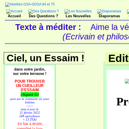
Accueil
Des Questions ?
Les Nouvelles
Diaporamas
Texte à méditer :
Aime la vé
(Ecrivain et philo
Ciel, un Essaim !
Edi
dans votre jardin,
sur votre terrasse !
POUR TROUVER
UN CUEILLEUR
D'ESSAIM
cliquez ici
Pr
puis sur la commune où vous
habitez
------
mise à jour le
21 février 2022
(68 apiculteurs
+ 13 TSA)
n bas à droite,
E
consulter
la liste