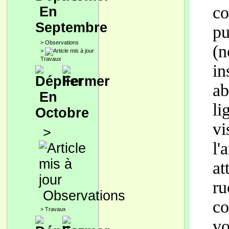
co
En
Septembre
pu
>
Observations
(n
>
Travaux
in
ab
En
li
Octobre
vi
>
l'
at
ru
Observations
co
>
Travaux
vo