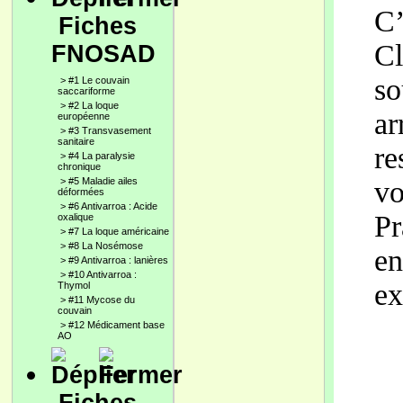
C’
Fiches
Cl
FNOSAD
so
>
#1 Le couvain
saccariforme
>
#2 La loque
ar
européenne
>
#3 Transvasement
sanitaire
re
>
#4 La paralysie
chronique
>
#5 Maladie ailes
vo
déformées
>
#6 Antivarroa : Acide
Pr
oxalique
>
#7 La loque américaine
>
#8 La Nosémose
en
>
#9 Antivarroa : lanières
>
#10 Antivarroa :
ex
Thymol
>
#11 Mycose du
couvain
>
#12 Médicament base
AO