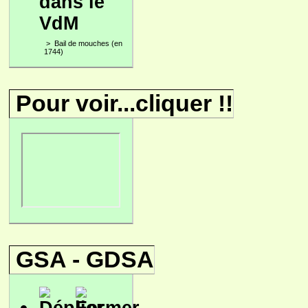
dans le
VdM
>
Bail de mouches (en
1744)
Pour voir...cliquer !!
GSA - GDSA