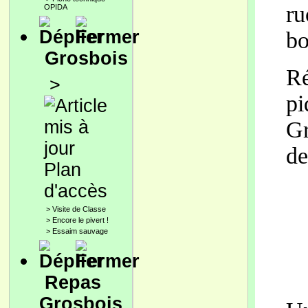
ru
OPIDA
bo
Grosbois
Ré
>
pi
Gr
de
Plan
d'accès
>
Visite de Classe
>
Encore le pivert !
>
Essaim sauvage
Repas
Grosbois