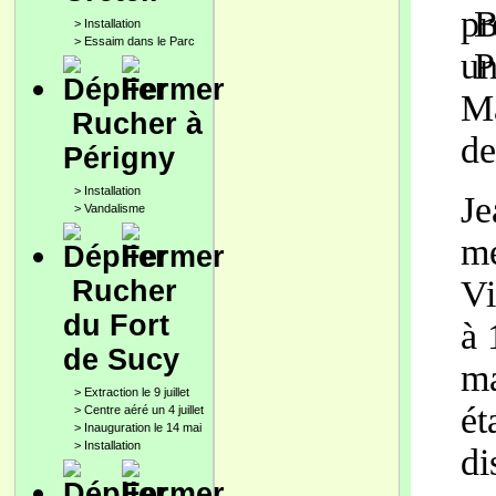
pr
>
Installation
>
Essaim dans le Parc
un
Ma
Rucher à
de
Périgny
>
Installation
Je
>
Vandalisme
me
Vi
Rucher
du Fort
à 
de Sucy
ma
>
Extraction le 9 juillet
ét
>
Centre aéré un 4 juillet
>
Inauguration le 14 mai
>
Installation
di