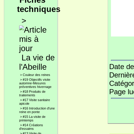
Fiches
techniques
>
La vie de
l'Abeille
Date de
Dernièr
>
Couleur des reines
>
#19 Objectifs visite
Catégor
automne-Mesures
préventives hivernage
Page l
>
#18 Produits de
traitements
>
#17 Visite sanitaire
apicole
>
#16 Introduction d'une
reine en ponte
>
#15 La visite de
printemps
>
#14 Créations
d'essaims
>
#13 Visite de