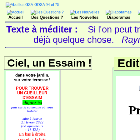
Accueil
Des Questions ?
Les Nouvelles
Diaporamas
Texte à méditer :
Si l'on peut 
déjà quelque chose.
Raym
Ciel, un Essaim !
Edi
dans votre jardin,
sur votre terrasse !
POUR TROUVER
UN CUEILLEUR
D'ESSAIM
cliquez ici
Pr
puis sur la commune où vous
habitez
------
mise à jour le
21 février 2022
(68 apiculteurs
+ 13 TSA)
n bas à droite,
E
consulter
la liste