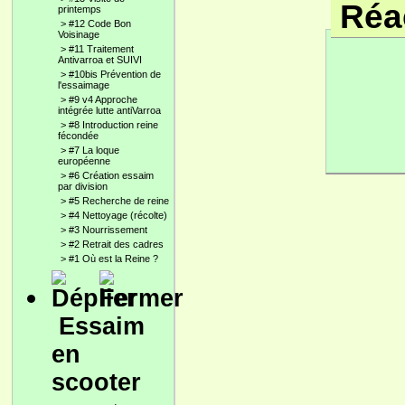
Réac
printemps
>
#12 Code Bon
Voisinage
>
#11 Traitement
Antivarroa et SUIVI
>
#10bis Prévention de
l'essaimage
>
#9 v4 Approche
intégrée lutte antiVarroa
>
#8 Introduction reine
fécondée
>
#7 La loque
européenne
>
#6 Création essaim
par division
>
#5 Recherche de reine
>
#4 Nettoyage (récolte)
>
#3 Nourrissement
>
#2 Retrait des cadres
>
#1 Où est la Reine ?
Essaim
en
scooter