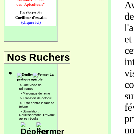
Av
des
"Apiculteurs"
La charte du
de
Cueilleur d'essaim
(cliquer ici)
l'
et
ce
Nos Ruchers
in
vi
La
pratique apicole
co
>
Une visite de
printemps
su
>
Marquage de reine
>
Transfert de colonie
>
Lutte contre la fausse
fé
teigne
>
Stimulation,
Nourrissement; Travaux
pr
après récolte
no