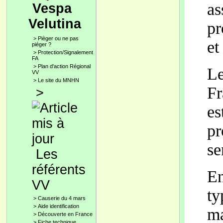
as
Vespa
Velutina
pr
>
Pièger ou ne pas
et
piéger ?
>
Protection/Signalement
FA
>
Plan d'action Régional
Le
VV
>
Le site du MNHN
Fr
>
es
pr
se
Les
référents
En
VV
ty
>
Causerie du 4 mars
>
Aide identification
ma
>
Découverte en France
>
Fiche technique