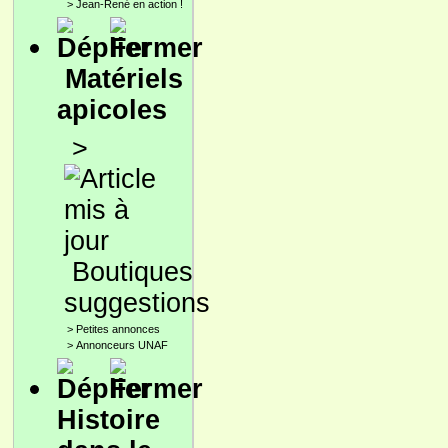
>
Jean-René en action !
Matériels
apicoles
>
Boutiques
suggestions
>
Petites annonces
>
Annonceurs UNAF
Histoire