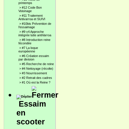
printemps
>
#12 Code Bon
Voisinage
>
#11 Traitement
Antivarroa et SUIVI
>
#10bis Prévention de
l'essaimage
>
#9 v4 Approche
intégrée lutte antiVarroa
>
#8 Introduction reine
fécondée
>
#7 La loque
européenne
>
#6 Création essaim
par division
>
#5 Recherche de reine
>
#4 Nettoyage (récolte)
>
#3 Nourrissement
>
#2 Retrait des cadres
>
#1 Où est la Reine ?
Essaim
en
scooter