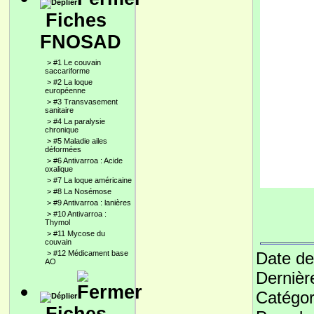
Fiches
FNOSAD
>
#1 Le couvain
saccariforme
>
#2 La loque
européenne
>
#3 Transvasement
sanitaire
>
#4 La paralysie
chronique
>
#5 Maladie ailes
déformées
>
#6 Antivarroa : Acide
oxalique
>
#7 La loque américaine
>
#8 La Nosémose
>
#9 Antivarroa : lanières
>
#10 Antivarroa :
Thymol
>
#11 Mycose du
couvain
>
#12 Médicament base
Date de
AO
Dernièr
Catégor