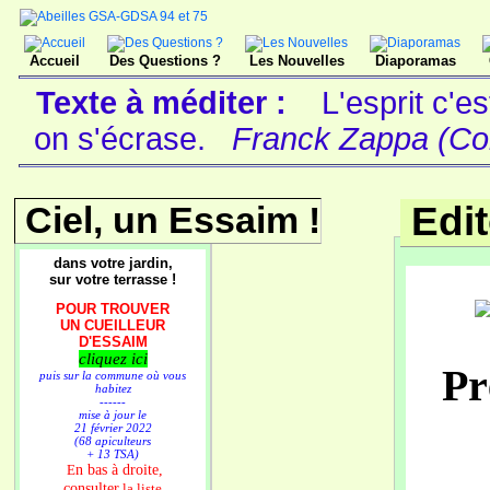
Accueil
Des Questions ?
Les Nouvelles
Diaporamas
Texte à méditer :
L'esprit c'e
on s'écrase.
Franck Zappa (Com
Ciel, un Essaim !
Edi
dans votre jardin,
sur votre terrasse !
POUR TROUVER
UN CUEILLEUR
D'ESSAIM
cliquez ici
Pr
puis sur la commune où vous
habitez
------
mise à jour le
21 février 2022
(68 apiculteurs
+ 13 TSA)
n bas à droite,
E
consulter
la liste