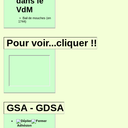
dans le
VdM
>
Bail de mouches (en
1744)
Pour voir...cliquer !!
GSA - GDSA
Adhésion