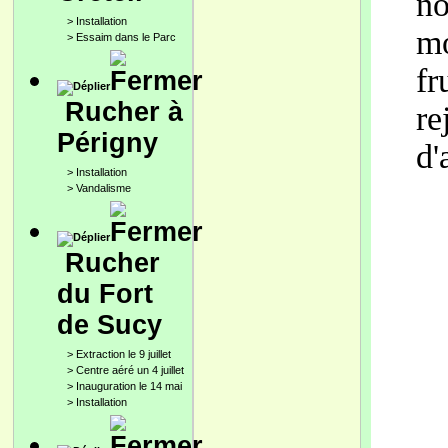
no
>
Installation
mo
>
Essaim dans le Parc
fr
Rucher à
re
Périgny
d'
>
Installation
>
Vandalisme
Rucher
du Fort
de Sucy
>
Extraction le 9 juillet
>
Centre aéré un 4 juillet
>
Inauguration le 14 mai
>
Installation