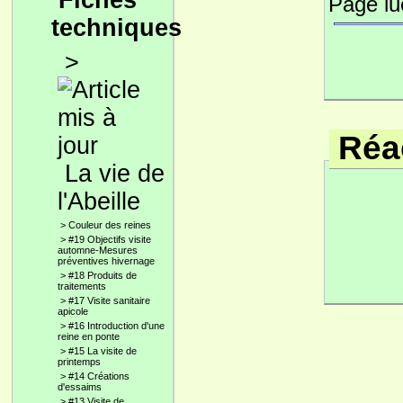
Fiches
Page l
techniques
>
Réac
La vie de
l'Abeille
>
Couleur des reines
>
#19 Objectifs visite
automne-Mesures
préventives hivernage
>
#18 Produits de
traitements
>
#17 Visite sanitaire
apicole
>
#16 Introduction d'une
reine en ponte
>
#15 La visite de
printemps
>
#14 Créations
d'essaims
>
#13 Visite de