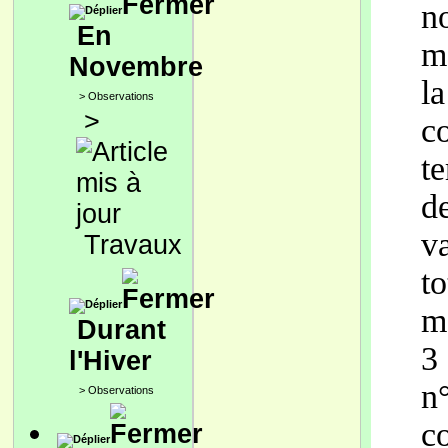
n
En
m
Novembre
la
>
Observations
>
c
te
d
v
Travaux
t
m
Durant
3
l'Hiver
n°
>
Observations
co