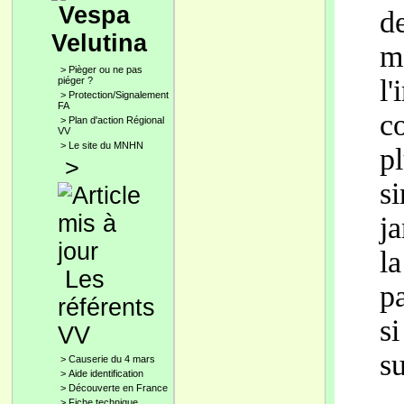
Vespa
d
Velutina
m
>
Pièger ou ne pas
l
piéger ?
>
Protection/Signalement
FA
c
>
Plan d'action Régional
VV
>
Le site du MNHN
pl
>
s
ja
l
Les
pa
référents
s
VV
su
>
Causerie du 4 mars
>
Aide identification
>
Découverte en France
>
Fiche technique