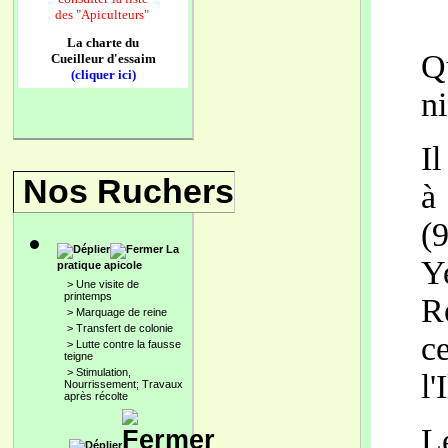
des
"Apiculteurs"
La charte du
Q
Cueilleur d'essaim
(cliquer ici)
ni
Il
Nos Ruchers
à
(
La
Y
pratique apicole
>
Une visite de
printemps
R
>
Marquage de reine
>
Transfert de colonie
ce
>
Lutte contre la fausse
teigne
>
Stimulation,
l'
Nourrissement; Travaux
après récolte
L