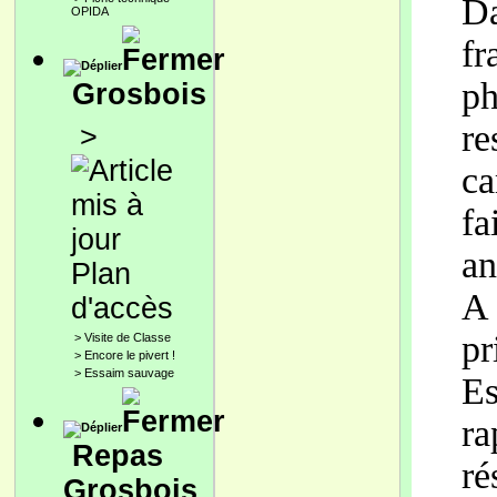
Da
OPIDA
f
ph
Grosbois
r
>
ca
f
an
Plan
A 
d'accès
pr
>
Visite de Classe
>
Encore le pivert !
>
Essaim sauvage
E
ra
Repas
ré
Grosbois