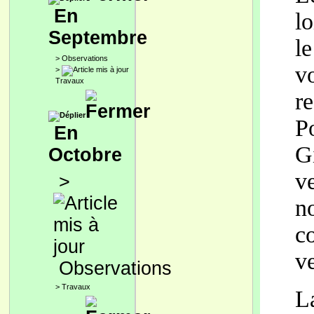
En
l
Septembre
l
>
Observations
v
>
Travaux
r
P
En
G
Octobre
ve
>
n
c
ve
Observations
>
Travaux
L