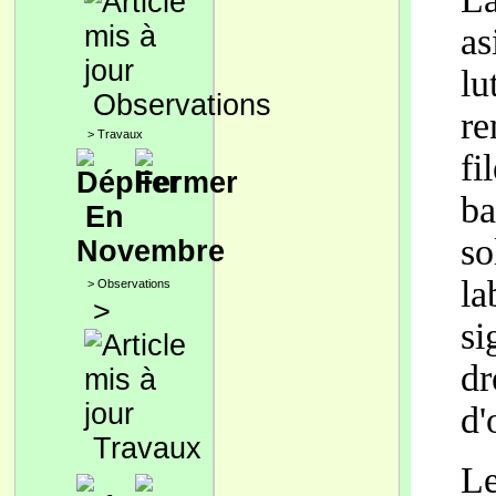
as
lu
Observations
re
>
Travaux
fi
ba
En
so
Novembre
la
>
Observations
>
si
dr
d'
Travaux
Le