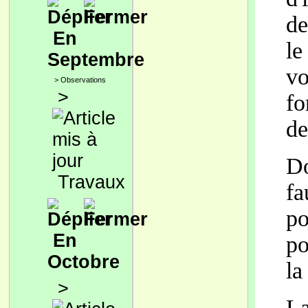
de
En
le
Septembre
vo
>
Observations
>
fo
de
Do
Travaux
fa
po
En
po
Octobre
la
>
La