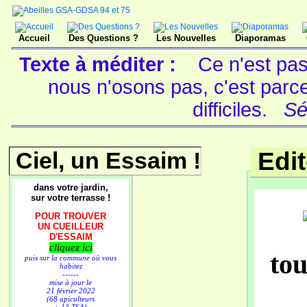
Accueil
Des Questions ?
Les Nouvelles
Diaporamas
Texte à méditer :
Ce n'est pas
nous n'osons pas, c'est parc
difficiles.
Sé
Ciel, un Essaim !
Edi
dans votre jardin,
sur votre terrasse !
POUR TROUVER
UN CUEILLEUR
D'ESSAIM
cliquez ici
tou
puis sur la commune où vous
habitez
------
mise à jour le
21 février 2022
(68 apiculteurs