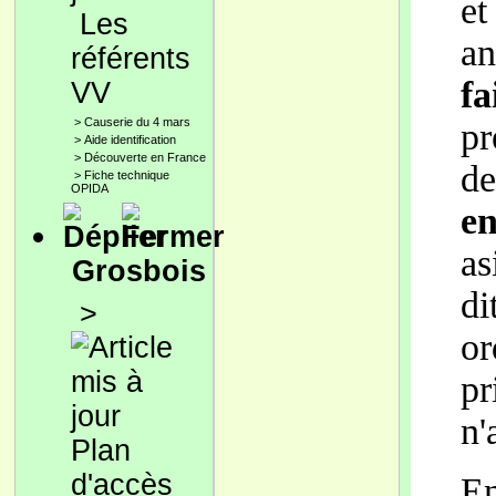
et
Les
an
référents
fa
VV
>
Causerie du 4 mars
pr
>
Aide identification
>
Découverte en France
de
>
Fiche technique
OPIDA
en
as
Grosbois
di
>
or
pr
n'
Plan
d'accès
En