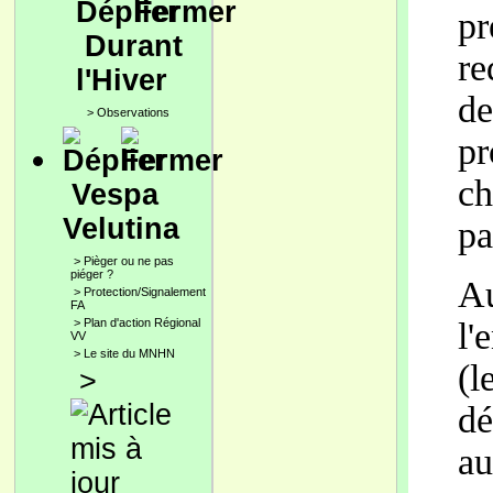
pr
Durant
re
l'Hiver
de
>
Observations
pr
ch
Vespa
Velutina
pa
>
Pièger ou ne pas
piéger ?
Au
>
Protection/Signalement
FA
>
Plan d'action Régional
l'
VV
>
Le site du MNHN
(l
>
dé
au