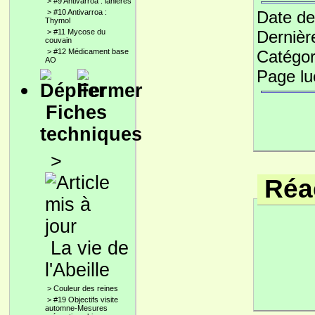
>
#9 Antivarroa : lanières
>
#10 Antivarroa :
Date de
Thymol
>
#11 Mycose du
Dernièr
couvain
>
#12 Médicament base
Catégor
AO
Page l
Fiches
techniques
>
Réac
La vie de
l'Abeille
>
Couleur des reines
>
#19 Objectifs visite
automne-Mesures