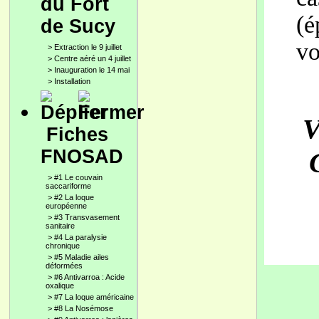
du Fort
(é
de Sucy
vo
>
Extraction le 9 juillet
>
Centre aéré un 4 juillet
>
Inauguration le 14 mai
>
Installation
V
Fiches
FNOSAD
>
#1 Le couvain
saccariforme
>
#2 La loque
européenne
>
#3 Transvasement
sanitaire
>
#4 La paralysie
chronique
>
#5 Maladie ailes
déformées
>
#6 Antivarroa : Acide
oxalique
>
#7 La loque américaine
>
#8 La Nosémose