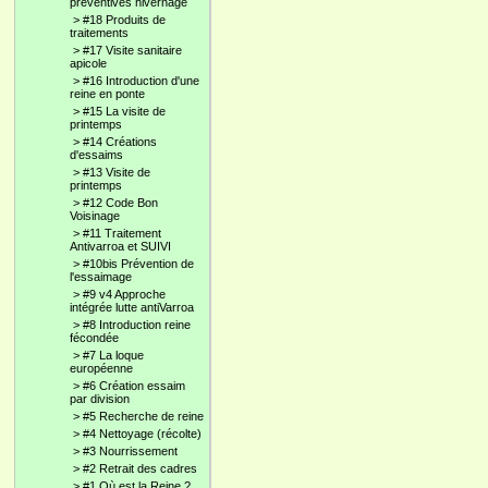
préventives hivernage
>
#18 Produits de
traitements
>
#17 Visite sanitaire
apicole
>
#16 Introduction d'une
reine en ponte
>
#15 La visite de
printemps
>
#14 Créations
d'essaims
>
#13 Visite de
printemps
>
#12 Code Bon
Voisinage
>
#11 Traitement
Antivarroa et SUIVI
>
#10bis Prévention de
l'essaimage
>
#9 v4 Approche
intégrée lutte antiVarroa
>
#8 Introduction reine
fécondée
>
#7 La loque
européenne
>
#6 Création essaim
par division
>
#5 Recherche de reine
>
#4 Nettoyage (récolte)
>
#3 Nourrissement
>
#2 Retrait des cadres
>
#1 Où est la Reine ?