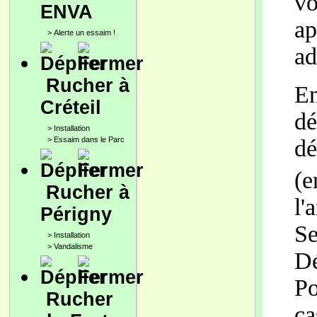
vo
ENVA
ap
>
Alerte un essaim !
ad
Rucher à
En
Créteil
dé
>
Installation
>
Essaim dans le Parc
dé
(e
Rucher à
l'
Périgny
Se
>
Installation
>
Vandalisme
Dé
Po
Rucher
ca