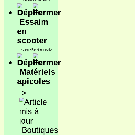
Essaim
en
scooter
>
Jean-René en action !
Matériels
apicoles
>
Boutiques