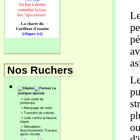
+ 13 TSA)
n bas à droite,
E
consulter
la liste
Le
des
"Apiculteurs"
La charte du
pe
Cueilleur d'essaim
(cliquer ici)
pé
av
as
Nos Ruchers
Le
pu
La
pratique apicole
>
Une visite de
st
printemps
>
Marquage de reine
pl
>
Transfert de colonie
>
Lutte contre la fausse
teigne
ou
>
Stimulation,
Nourrissement; Travaux
après récolte
d'