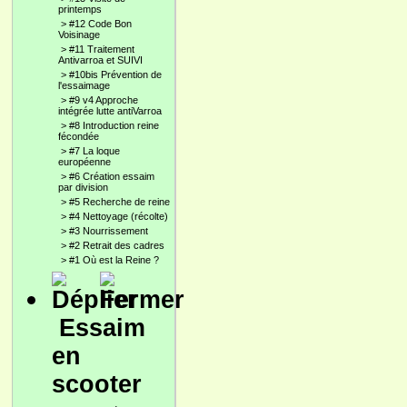
printemps
>
#12 Code Bon
Voisinage
>
#11 Traitement
Antivarroa et SUIVI
>
#10bis Prévention de
l'essaimage
>
#9 v4 Approche
intégrée lutte antiVarroa
>
#8 Introduction reine
fécondée
>
#7 La loque
européenne
>
#6 Création essaim
par division
>
#5 Recherche de reine
>
#4 Nettoyage (récolte)
>
#3 Nourrissement
>
#2 Retrait des cadres
>
#1 Où est la Reine ?
Essaim
en
scooter