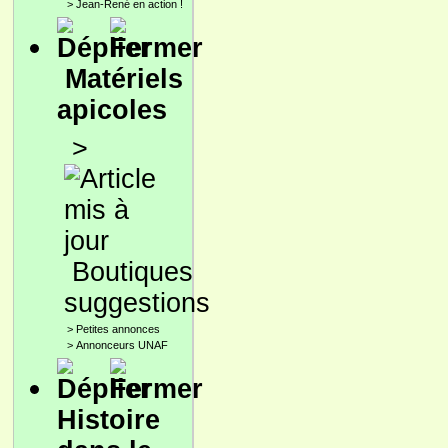
>
Jean-René en action !
Matériels
apicoles
>
Boutiques
suggestions
>
Petites annonces
>
Annonceurs UNAF
Histoire