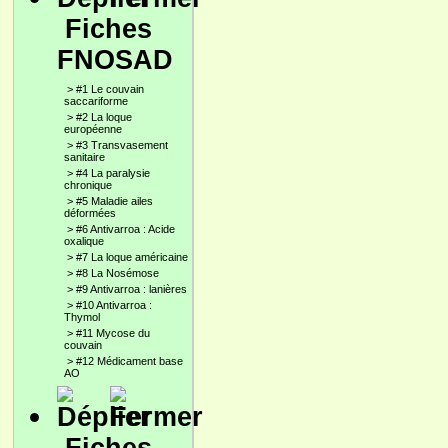
Fiches
FNOSAD
>
#1 Le couvain
saccariforme
>
#2 La loque
européenne
>
#3 Transvasement
sanitaire
>
#4 La paralysie
chronique
>
#5 Maladie ailes
déformées
>
#6 Antivarroa : Acide
oxalique
>
#7 La loque américaine
>
#8 La Nosémose
>
#9 Antivarroa : lanières
>
#10 Antivarroa :
Thymol
>
#11 Mycose du
couvain
>
#12 Médicament base
AO