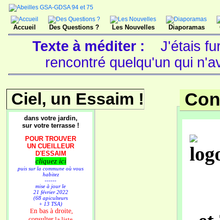
Accueil
Des Questions ?
Les Nouvelles
Diaporamas
Texte à méditer :
J'étais fu
rencontré quelqu'un qui n'a
Ciel, un Essaim !
Con
dans votre jardin,
sur votre terrasse !
POUR TROUVER
UN CUEILLEUR
D'ESSAIM
cliquez ici
puis sur la commune où vous
habitez
------
mise à jour le
21 février 2022
(68 apiculteurs
+ 13 TSA)
n bas à droite,
E
consulter
la liste