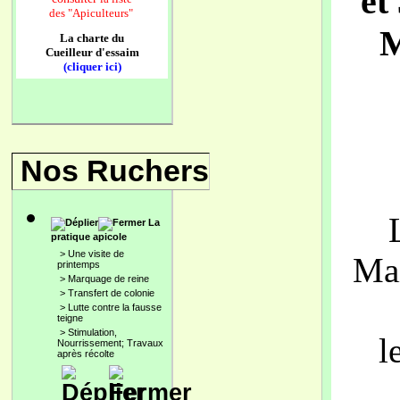
et
des
"Apiculteurs"
M
La charte du
Cueilleur d'essaim
(cliquer ici)
Nos Ruchers
La
pratique apicole
>
Une visite de
Mai
printemps
>
Marquage de reine
>
Transfert de colonie
>
Lutte contre la fausse
teigne
>
Stimulation,
l
Nourrissement; Travaux
après récolte