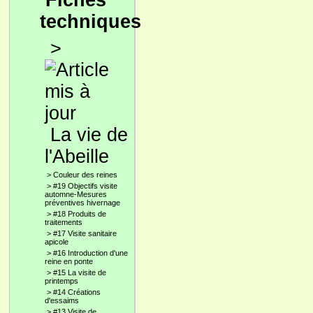
Fiches
techniques
>
La vie de
l'Abeille
>
Couleur des reines
>
#19 Objectifs visite
automne-Mesures
préventives hivernage
>
#18 Produits de
traitements
>
#17 Visite sanitaire
apicole
>
#16 Introduction d'une
reine en ponte
>
#15 La visite de
printemps
>
#14 Créations
d'essaims
>
#13 Visite de