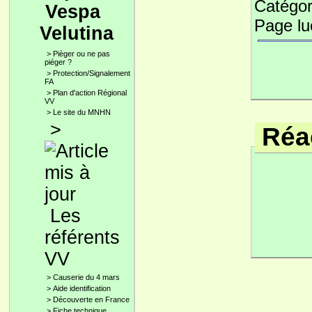
Catégor
Vespa
Page l
Velutina
>
Pièger ou ne pas
piéger ?
>
Protection/Signalement
FA
>
Plan d'action Régional
VV
>
Le site du MNHN
>
Réac
Les
référents
VV
>
Causerie du 4 mars
>
Aide identification
>
Découverte en France
>
Fiche technique