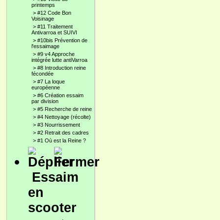
printemps
>
#12 Code Bon
Voisinage
>
#11 Traitement
Antivarroa et SUIVI
>
#10bis Prévention de
l'essaimage
>
#9 v4 Approche
intégrée lutte antiVarroa
>
#8 Introduction reine
fécondée
>
#7 La loque
européenne
>
#6 Création essaim
par division
>
#5 Recherche de reine
>
#4 Nettoyage (récolte)
>
#3 Nourrissement
>
#2 Retrait des cadres
>
#1 Où est la Reine ?
Essaim
en
scooter