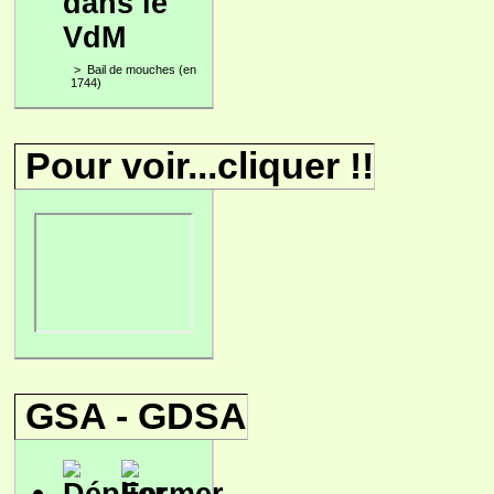
dans le
VdM
>
Bail de mouches (en
1744)
Pour voir...cliquer !!
GSA - GDSA