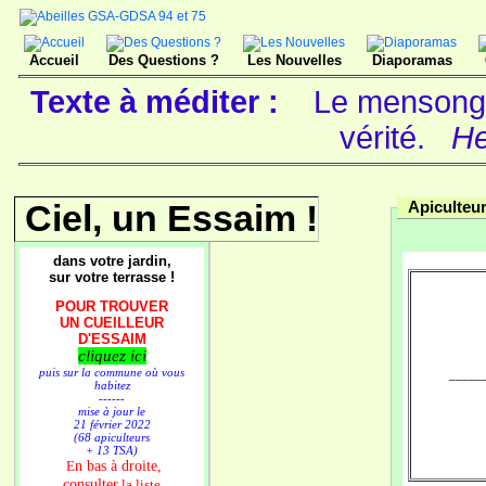
Accueil
Des Questions ?
Les Nouvelles
Diaporamas
Texte à méditer :
Le mensonge,
vérité.
He
Ciel, un Essaim !
Apiculteu
dans votre jardin,
sur votre terrasse !
POUR TROUVER
UN CUEILLEUR
D'ESSAIM
cliquez ici
puis sur la commune où vous
_______
habitez
------
mise à jour le
21 février 2022
(68 apiculteurs
+ 13 TSA)
n bas à droite,
E
consulter
la liste