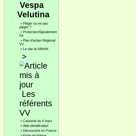
Vespa
Velutina
>
Pièger ou ne pas
piéger ?
>
Protection/Signalement
FA
>
Plan d'action Régional
VV
>
Le site du MNHN
>
Les
référents
VV
>
Causerie du 4 mars
>
Aide identification
>
Découverte en France
>
Fiche technique