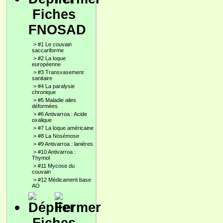
Fiches
FNOSAD
>
#1 Le couvain
saccariforme
>
#2 La loque
européenne
>
#3 Transvasement
sanitaire
>
#4 La paralysie
chronique
>
#5 Maladie ailes
déformées
>
#6 Antivarroa : Acide
oxalique
>
#7 La loque américaine
>
#8 La Nosémose
>
#9 Antivarroa : lanières
>
#10 Antivarroa :
Thymol
>
#11 Mycose du
couvain
>
#12 Médicament base
AO