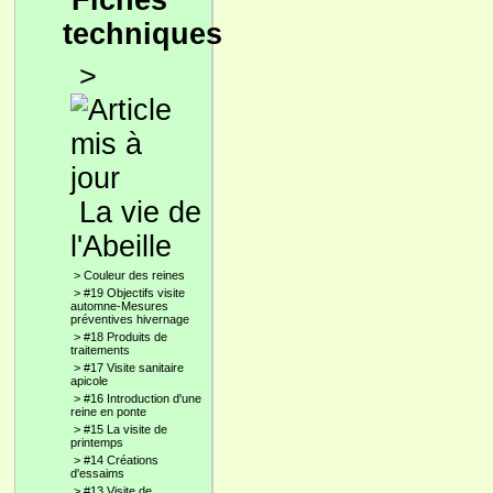
Fiches
techniques
>
La vie de
l'Abeille
>
Couleur des reines
>
#19 Objectifs visite
automne-Mesures
préventives hivernage
>
#18 Produits de
traitements
>
#17 Visite sanitaire
apicole
>
#16 Introduction d'une
reine en ponte
>
#15 La visite de
printemps
>
#14 Créations
d'essaims
>
#13 Visite de