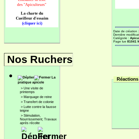
des
"Apiculteurs"
La charte du
Cueilleur d'essaim
(cliquer ici)
Date de création 
Dernière modificat
Catégorie :
Apicu
Page lue
81041 f
Nos Ruchers
La
Réactions 
pratique apicole
>
Une visite de
printemps
>
Marquage de reine
>
Transfert de colonie
>
Lutte contre la fausse
teigne
>
Stimulation,
Nourrissement; Travaux
après récolte