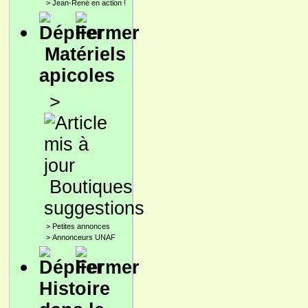
>
Jean-René en action !
Matériels
apicoles
>
Boutiques
suggestions
>
Petites annonces
>
Annonceurs UNAF
Histoire