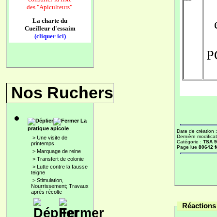
des
"Apiculteurs"
La charte du
Cueilleur d'essaim
(cliquer ici)
P
Nos Ruchers
La
pratique apicole
Date de création 
Dernière modificat
>
Une visite de
Catégorie :
TSA 
printemps
Page lue
80642 f
>
Marquage de reine
>
Transfert de colonie
>
Lutte contre la fausse
teigne
>
Stimulation,
Nourrissement; Travaux
après récolte
Réactions 