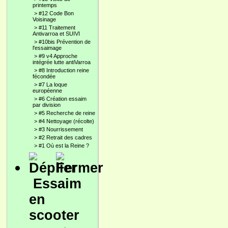
printemps
>
#12 Code Bon
Voisinage
>
#11 Traitement
Antivarroa et SUIVI
>
#10bis Prévention de
l'essaimage
>
#9 v4 Approche
intégrée lutte antiVarroa
>
#8 Introduction reine
fécondée
>
#7 La loque
européenne
>
#6 Création essaim
par division
>
#5 Recherche de reine
>
#4 Nettoyage (récolte)
>
#3 Nourrissement
>
#2 Retrait des cadres
>
#1 Où est la Reine ?
Essaim
en
scooter