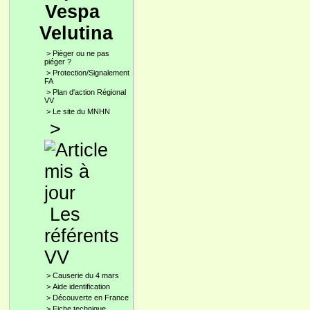
Vespa
Velutina
>
Pièger ou ne pas
piéger ?
>
Protection/Signalement
FA
>
Plan d'action Régional
VV
>
Le site du MNHN
>
Les
référents
VV
>
Causerie du 4 mars
>
Aide identification
>
Découverte en France
>
Fiche technique