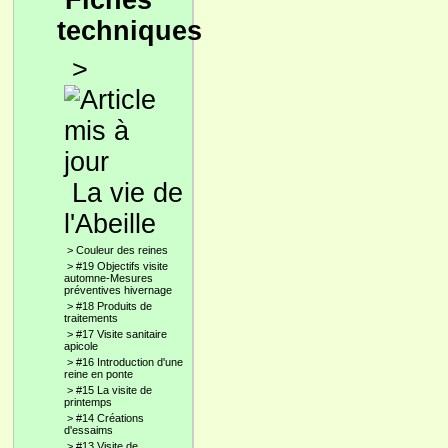
Fiches
techniques
>
La vie de
l'Abeille
>
Couleur des reines
>
#19 Objectifs visite
automne-Mesures
préventives hivernage
>
#18 Produits de
traitements
>
#17 Visite sanitaire
apicole
>
#16 Introduction d'une
reine en ponte
>
#15 La visite de
printemps
>
#14 Créations
d'essaims
>
#13 Visite de