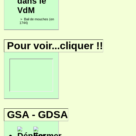
dans le
VdM
>
Bail de mouches (en
1744)
Pour voir...cliquer !!
GSA - GDSA