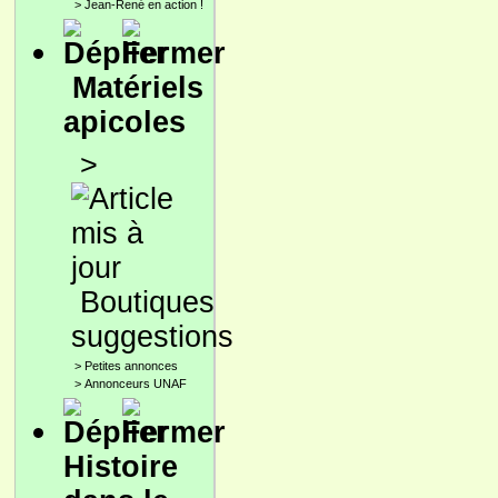
>
Jean-René en action !
Matériels
apicoles
>
Boutiques
suggestions
>
Petites annonces
>
Annonceurs UNAF
Histoire