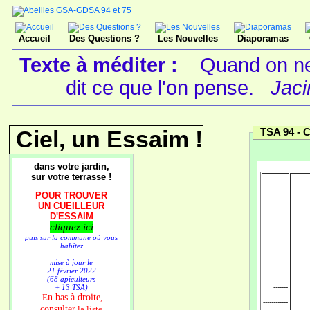
Accueil
Des Questions ?
Les Nouvelles
Diaporamas
Texte à méditer :
Quand on ne 
dit ce que l'on pense.
Jaci
Ciel, un Essaim !
TSA 94 -
C
dans votre jardin,
sur votre terrasse !
POUR TROUVER
UN CUEILLEUR
D'ESSAIM
cliquez ici
puis sur la commune où vous
habitez
------
mise à jour le
21 février 2022
(68 apiculteurs
+ 13 TSA)
-------
------------
n bas à droite,
E
------------
consulter
la liste
-----