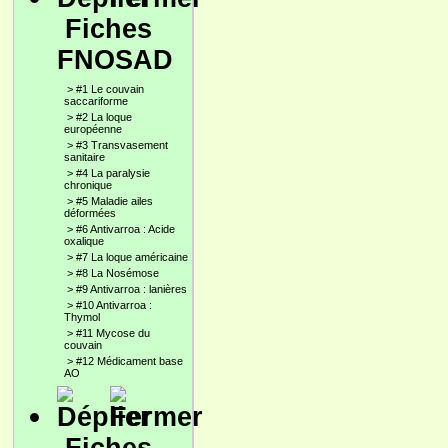
Fiches
FNOSAD
>
#1 Le couvain
saccariforme
>
#2 La loque
européenne
>
#3 Transvasement
sanitaire
>
#4 La paralysie
chronique
>
#5 Maladie ailes
déformées
>
#6 Antivarroa : Acide
oxalique
>
#7 La loque américaine
>
#8 La Nosémose
>
#9 Antivarroa : lanières
>
#10 Antivarroa :
Thymol
>
#11 Mycose du
couvain
>
#12 Médicament base
AO