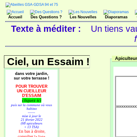
Accueil
Des Questions ?
Les Nouvelles
Diaporamas
Texte à méditer :
Un tiens va
Ciel, un Essaim !
Apiculteur
dans votre jardin,
sur votre terrasse !
POUR TROUVER
UN CUEILLEUR
D'ESSAIM
cliquez ici
puis sur la commune où vous
xxxxxxxxxxx
habitez
------
mise à jour le
21 février 2022
(68 apiculteurs
+ 13 TSA)
n bas à droite,
E
consulter
la liste