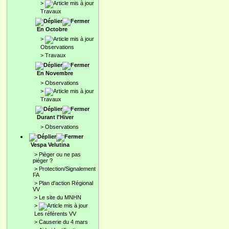
>
Travaux
En Octobre
>
Observations
>
Travaux
En Novembre
>
Observations
>
Travaux
Durant l'Hiver
>
Observations
Vespa Velutina
>
Pièger ou ne pas
piéger ?
>
Protection/Signalement
FA
>
Plan d'action Régional
VV
>
Le site du MNHN
>
Les référents VV
>
Causerie du 4 mars