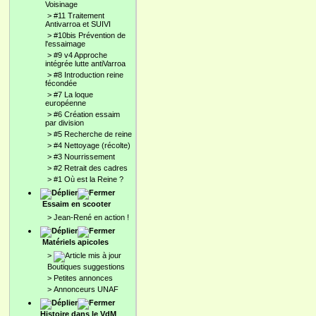
Voisinage
>
#11 Traitement
Antivarroa et SUIVI
>
#10bis Prévention de
l'essaimage
>
#9 v4 Approche
intégrée lutte antiVarroa
>
#8 Introduction reine
fécondée
>
#7 La loque
européenne
>
#6 Création essaim
par division
>
#5 Recherche de reine
>
#4 Nettoyage (récolte)
>
#3 Nourrissement
>
#2 Retrait des cadres
>
#1 Où est la Reine ?
Essaim en scooter
>
Jean-René en action !
Matériels apicoles
>
Boutiques suggestions
>
Petites annonces
>
Annonceurs UNAF
Histoire dans le VdM