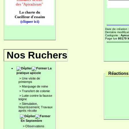
des
"Apiculteurs"
La charte du
Cueilleur d'essaim
(cliquer ici)
Date de création 
Dernière modificat
Catégorie :
Apicu
Page lue
80179 f
Nos Ruchers
La
Réactions 
pratique apicole
>
Une visite de
printemps
>
Marquage de reine
>
Transfert de colonie
>
Lutte contre la fausse
teigne
>
Stimulation,
Nourrissement; Travaux
après récolte
En Septembre
>
Observations