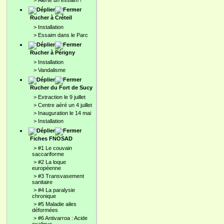
>
Alerte un essaim !
Rucher à Créteil
>
Installation
>
Essaim dans le Parc
Rucher à Périgny
>
Installation
>
Vandalisme
Rucher du Fort de Sucy
>
Extraction le 9 juillet
>
Centre aéré un 4 juillet
>
Inauguration le 14 mai
>
Installation
Fiches FNOSAD
>
#1 Le couvain
saccariforme
>
#2 La loque
européenne
>
#3 Transvasement
sanitaire
>
#4 La paralysie
chronique
>
#5 Maladie ailes
déformées
>
#6 Antivarroa : Acide