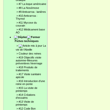
oxalique
>
#7 La loque américaine
>
#8 La Nosémose
>
#9 Antivarroa : lanières
>
#10 Antivarroa :
Thymol
>
#11 Mycose du
couvain
>
#12 Médicament base
AO
Fiches techniques
>
La
vie de l'Abeille
>
Couleur des reines
>
#19 Objectifs visite
automne-Mesures
préventives hivernage
>
#18 Produits de
traitements
>
#17 Visite sanitaire
apicole
>
#16 Introduction d'une
reine en ponte
>
#15 La visite de
printemps
>
#14 Créations
d'essaims
>
#13 Visite de
printemps
>
#12 Code Bon