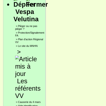
Vespa
Velutina
>
Pièger ou ne pas
piéger ?
>
Protection/Signalement
FA
>
Plan d'action Régional
VV
>
Le site du MNHN
>
Les
référents
VV
>
Causerie du 4 mars
>
Aide identification