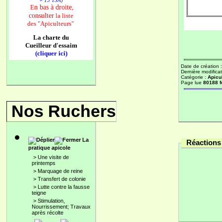
+ 13 TSA)
n bas à droite,
E
consulter
la liste
des
"Apiculteurs"
La charte du
Cueilleur d'essaim
(cliquer ici)
Date de création 
Dernière modificat
Catégorie :
Apicu
Page lue
80188 f
Nos Ruchers
La
Réactions 
pratique apicole
>
Une visite de
printemps
>
Marquage de reine
>
Transfert de colonie
>
Lutte contre la fausse
teigne
>
Stimulation,
Nourrissement; Travaux
après récolte