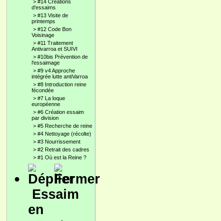
>
#14 Créations
d'essaims
>
#13 Visite de
printemps
>
#12 Code Bon
Voisinage
>
#11 Traitement
Antivarroa et SUIVI
>
#10bis Prévention de
l'essaimage
>
#9 v4 Approche
intégrée lutte antiVarroa
>
#8 Introduction reine
fécondée
>
#7 La loque
européenne
>
#6 Création essaim
par division
>
#5 Recherche de reine
>
#4 Nettoyage (récolte)
>
#3 Nourrissement
>
#2 Retrait des cadres
>
#1 Où est la Reine ?
Essaim
en