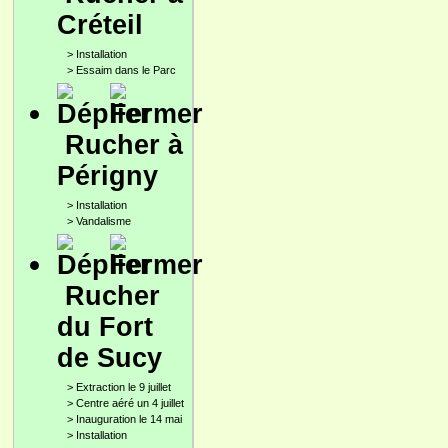
Créteil
>
Installation
>
Essaim dans le Parc
Rucher à
Périgny
>
Installation
>
Vandalisme
Rucher
du Fort
de Sucy
>
Extraction le 9 juillet
>
Centre aéré un 4 juillet
>
Inauguration le 14 mai
>
Installation