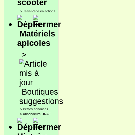
scooter
>
Jean-René en action !
Matériels
apicoles
>
Boutiques
suggestions
>
Petites annonces
>
Annonceurs UNAF