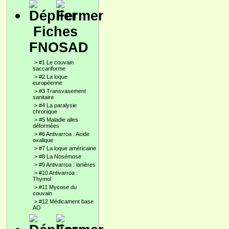
Fiches
FNOSAD
>
#1 Le couvain
saccariforme
>
#2 La loque
européenne
>
#3 Transvasement
sanitaire
>
#4 La paralysie
chronique
>
#5 Maladie ailes
déformées
>
#6 Antivarroa : Acide
oxalique
>
#7 La loque américaine
>
#8 La Nosémose
>
#9 Antivarroa : lanières
>
#10 Antivarroa :
Thymol
>
#11 Mycose du
couvain
>
#12 Médicament base
AO