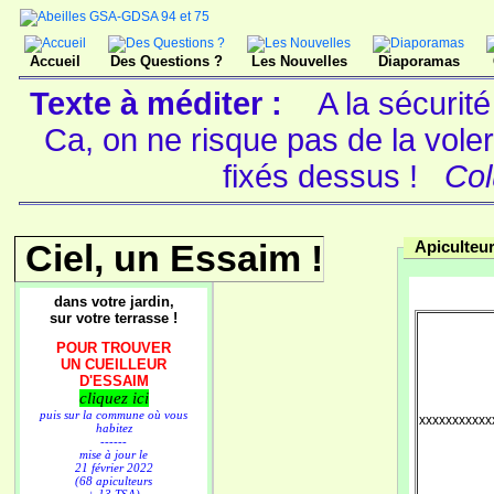
Accueil
Des Questions ?
Les Nouvelles
Diaporamas
Texte à méditer :
A la sécurité
Ca, on ne risque pas de la vole
fixés dessus !
Col
Ciel, un Essaim !
Apiculteur
dans votre jardin,
sur votre terrasse !
POUR TROUVER
UN CUEILLEUR
D'ESSAIM
cliquez ici
puis sur la commune où vous
xxxxxxxxxxx
habitez
------
mise à jour le
21 février 2022
(68 apiculteurs