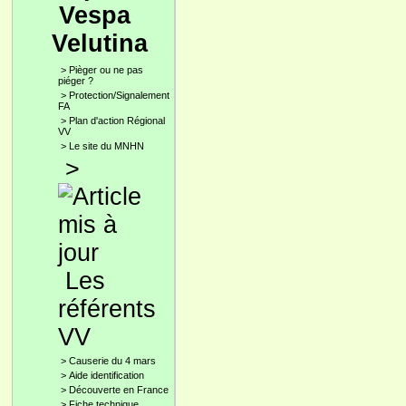
Vespa
Velutina
>
Pièger ou ne pas
piéger ?
>
Protection/Signalement
FA
>
Plan d'action Régional
VV
>
Le site du MNHN
>
Les
référents
VV
>
Causerie du 4 mars
>
Aide identification
>
Découverte en France
>
Fiche technique