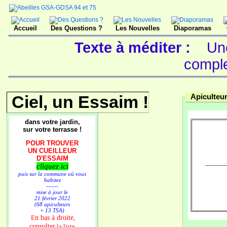
Accueil
Des Questions ?
Les Nouvelles
Diaporamas
Texte à méditer :
Un
compl
Ciel, un Essaim !
Apiculteur
dans votre jardin,
sur votre terrasse !
POUR TROUVER
UN CUEILLEUR
D'ESSAIM
cliquez ici
--------------
puis sur la commune où vous
habitez
------
mise à jour le
21 février 2022
(68 apiculteurs
+ 13 TSA)
n bas à droite,
E
consulter
la liste