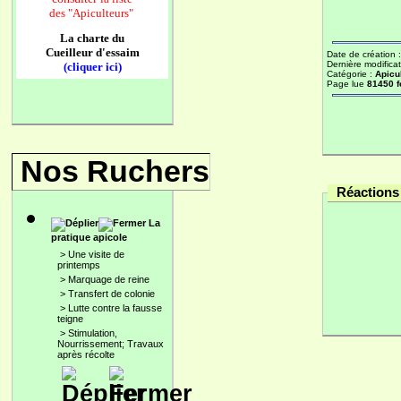
des
"Apiculteurs"
La charte du
Cueilleur d'essaim
Date de création 
Dernière modificat
(cliquer ici)
Catégorie :
Apicu
Page lue
81450 f
Nos Ruchers
Réactions 
La
pratique apicole
>
Une visite de
printemps
>
Marquage de reine
>
Transfert de colonie
>
Lutte contre la fausse
teigne
>
Stimulation,
Nourrissement; Travaux
après récolte