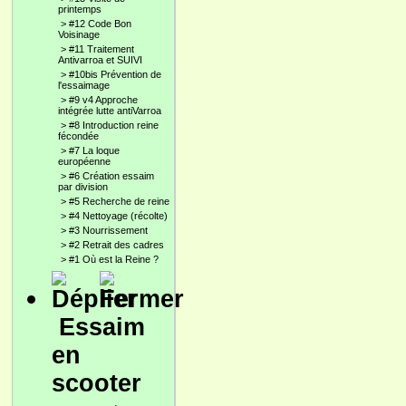
printemps
>
#12 Code Bon
Voisinage
>
#11 Traitement
Antivarroa et SUIVI
>
#10bis Prévention de
l'essaimage
>
#9 v4 Approche
intégrée lutte antiVarroa
>
#8 Introduction reine
fécondée
>
#7 La loque
européenne
>
#6 Création essaim
par division
>
#5 Recherche de reine
>
#4 Nettoyage (récolte)
>
#3 Nourrissement
>
#2 Retrait des cadres
>
#1 Où est la Reine ?
Essaim
en
scooter