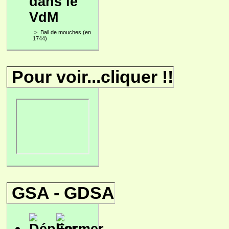
dans le
VdM
>
Bail de mouches (en
1744)
Pour voir...cliquer !!
GSA - GDSA