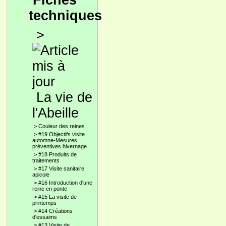
Fiches
techniques
>
La vie de
l'Abeille
>
Couleur des reines
>
#19 Objectifs visite
automne-Mesures
préventives hivernage
>
#18 Produits de
traitements
>
#17 Visite sanitaire
apicole
>
#16 Introduction d'une
reine en ponte
>
#15 La visite de
printemps
>
#14 Créations
d'essaims
>
#13 Visite de