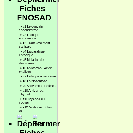
Fiches
FNOSAD
>
#1 Le couvain
saccariforme
>
#2 La loque
européenne
>
#3 Transvasement
sanitaire
>
#4 La paralysie
chronique
>
#5 Maladie ailes
déformées
>
#6 Antivarroa : Acide
oxalique
>
#7 La loque américaine
>
#8 La Nosémose
>
#9 Antivarroa : lanières
>
#10 Antivarroa :
Thymol
>
#11 Mycose du
couvain
>
#12 Médicament base
AO