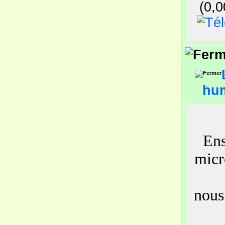
(0,0
hu
Ens
micr
nous