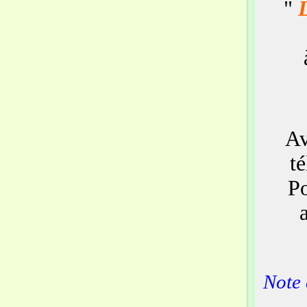
"
L
Av
t
Po
Note