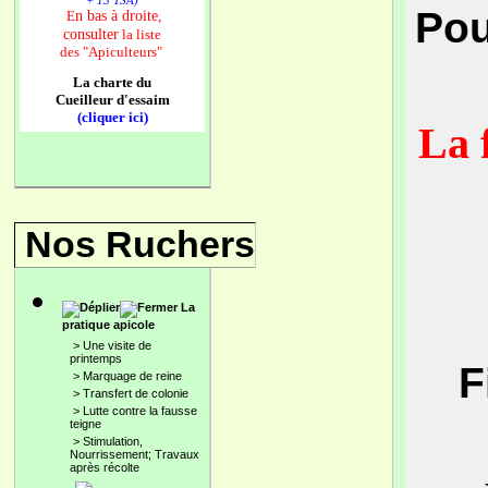
+ 13 TSA)
Pou
n bas à droite,
E
consulter
la liste
des
"Apiculteurs"
La charte du
Cueilleur d'essaim
(cliquer ici)
La 
Nos Ruchers
La
pratique apicole
>
Une visite de
printemps
F
>
Marquage de reine
>
Transfert de colonie
>
Lutte contre la fausse
teigne
>
Stimulation,
Nourrissement; Travaux
après récolte