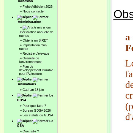
Adhésion
»
Fiche Adhésion 2026
Obs
»
Nous contacter
Administration
»
Déclaration annuelle de
a
ruches
»
Obtenir un SIRET
F
»
Implantation d'un
rucher
»
Registre d'élevage
»
Grenelle de
L
l'environnement
»
Plan de
développement Durable
fa
pour l'Apiculture
d
Animations
»
Cachan 18 juin
cr
Le
GDSA
(
»
Pour quoi faire ?
»
Bureau GDSA 2026
d'
»
Les statuts du GDSA
Le
GSA
»
Que fait-il ?