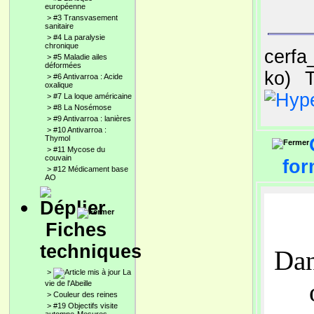
européenne
>
#3 Transvasement
sanitaire
>
#4 La paralysie
chronique
cerfa
>
#5 Maladie ailes
déformées
ko)
T
>
#6 Antivarroa : Acide
oxalique
>
#7 La loque américaine
>
#8 La Nosémose
>
#9 Antivarroa : lanières
>
#10 Antivarroa :
Thymol
>
#11 Mycose du
couvain
for
>
#12 Médicament base
AO
Fiches
techniques
Dan
>
La
vie de l'Abeille
>
Couleur des reines
>
#19 Objectifs visite