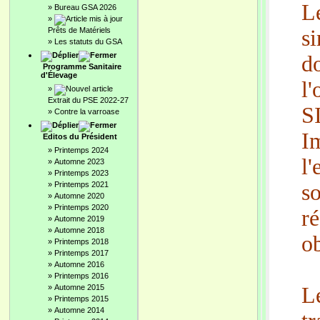
L
»
Bureau GSA 2026
»
Prêts de Matériels
s
»
Les statuts du GSA
d
Programme Sanitaire
d'Élevage
l'
»
Extrait du PSE 2022-27
S
»
Contre la varroase
I
Editos du Président
»
Printemps 2024
l
»
Automne 2023
»
Printemps 2023
»
Printemps 2021
s
»
Automne 2020
»
Printemps 2020
r
»
Automne 2019
»
Automne 2018
ob
»
Printemps 2018
»
Printemps 2017
»
Automne 2016
»
Printemps 2016
»
Automne 2015
L
»
Printemps 2015
»
Automne 2014