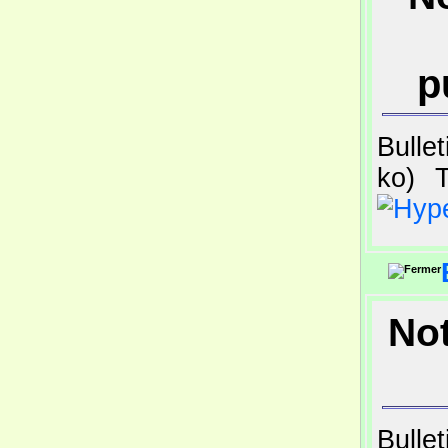
p
Bulle
ko)
T
Not
Bulle