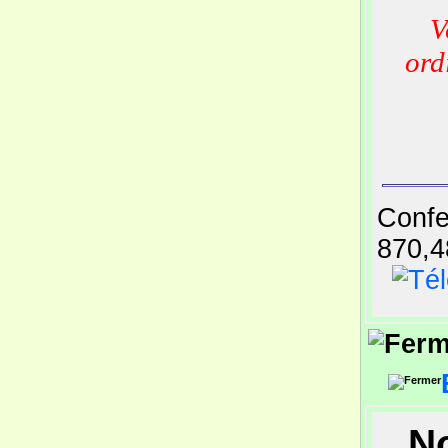
V
ord
Confe
870,4
No