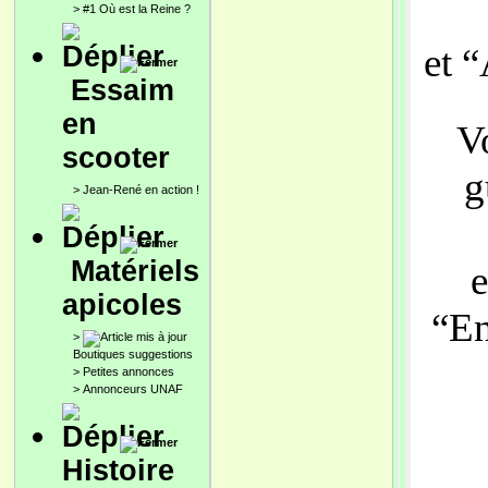
>
#1 Où est la Reine ?
et 
Essaim
en
V
scooter
g
>
Jean-René en action !
Matériels
e
apicoles
“
En
>
Boutiques suggestions
>
Petites annonces
>
Annonceurs UNAF
Histoire