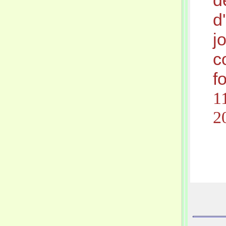
d
d
j
c
f
1
2