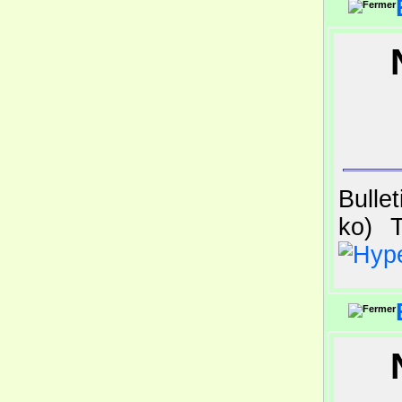
N
Bulle
ko)
T
N