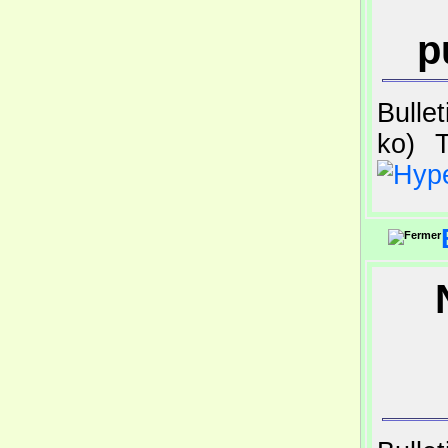
p
Bulle
ko)
T
N