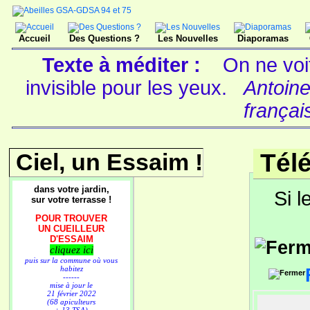
Accueil
Des Questions ?
Les Nouvelles
Diaporamas
Texte à méditer :
On ne voi
invisible pour les yeux.
Antoine
françai
Ciel, un Essaim !
Tél
dans votre jardin,
Si l
sur votre terrasse !
POUR TROUVER
UN CUEILLEUR
D'ESSAIM
cliquez ici
puis sur la commune où vous
habitez
------
mise à jour le
21 février 2022
(68 apiculteurs