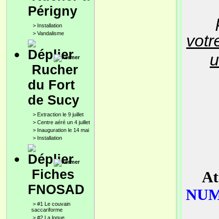
Périgny
>
Installation
>
Vandalisme
votr
u
Rucher
du Fort
de Sucy
>
Extraction le 9 juillet
>
Centre aéré un 4 juillet
>
Inauguration le 14 mai
>
Installation
Fiches
At
FNOSAD
NUM
>
#1 Le couvain
saccariforme
>
#2 La loque