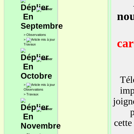
nou
En
Septembre
>
Observations
car
>
Travaux
En
Octobre
Tél
>
imp
Observations
>
Travaux
joign
En
cette
Novembre