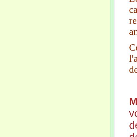
c
r
an
C
l
d
M
v
d