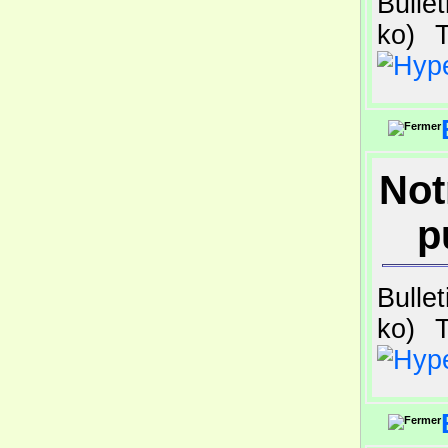
Bulle
ko)
T
Not
p
Bulle
ko)
T