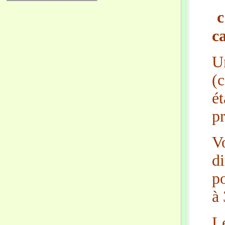
c
c
U
(
ét
pr
V
d
po
à 
L