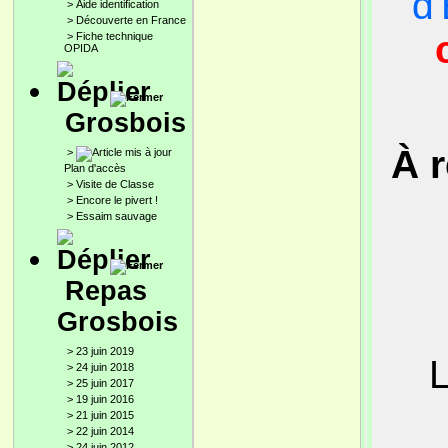
d
>
Aide identification
>
Découverte en France
>
Fiche technique
OPIDA
Grosbois
À 
>
Plan d'accès
>
Visite de Classe
>
Encore le pivert !
>
Essaim sauvage
Repas
Grosbois
>
23 juin 2019
L
>
24 juin 2018
>
25 juin 2017
>
19 juin 2016
>
21 juin 2015
>
22 juin 2014
>
24 juin 2012