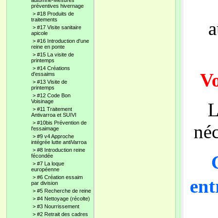
automne-Mesures
préventives hivernage
>
#18 Produits de
traitements
a
>
#17 Visite sanitaire
apicole
>
#16 Introduction d'une
reine en ponte
>
#15 La visite de
printemps
>
#14 Créations
Vo
d'essaims
>
#13 Visite de
printemps
>
#12 Code Bon
Voisinage
L
>
#11 Traitement
Antivarroa et SUIVI
>
#10bis Prévention de
néc
l'essaimage
>
#9 v4 Approche
intégrée lutte antiVarroa
>
#8 Introduction reine
fécondée
>
#7 La loque
européenne
>
#6 Création essaim
ent
par division
>
#5 Recherche de reine
>
#4 Nettoyage (récolte)
>
#3 Nourrissement
>
#2 Retrait des cadres