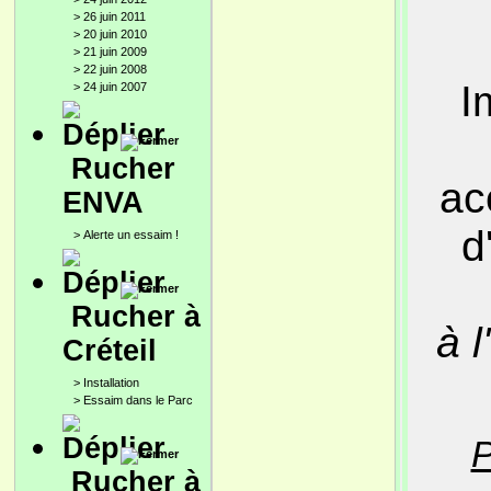
>
26 juin 2011
>
20 juin 2010
>
21 juin 2009
>
22 juin 2008
I
>
24 juin 2007
Rucher
ac
ENVA
d
>
Alerte un essaim !
Rucher à
à l
Créteil
>
Installation
>
Essaim dans le Parc
P
Rucher à