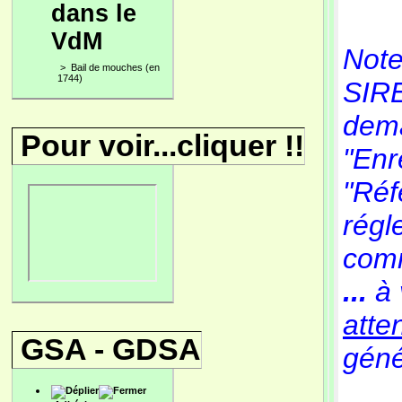
dans le
VdM
Note
>
Bail de mouches (en
1744)
SIRE
dema
Pour voir...cliquer !!
"Enr
"Réf
régl
com
...
à 
atte
GSA - GDSA
génér