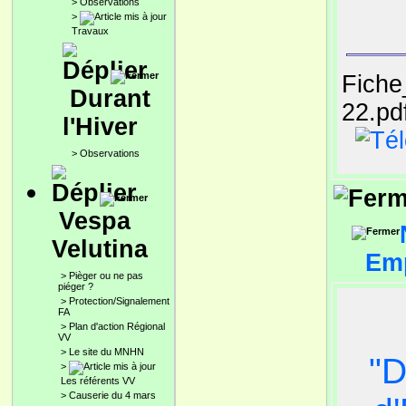
>
Observations
>
Travaux
Fiche
Durant
22.pd
l'Hiver
>
Observations
Vespa
Velutina
Emp
>
Pièger ou ne pas
piéger ?
>
Protection/Signalement
FA
>
Plan d'action Régional
VV
>
Le site du MNHN
"D
>
Les référents VV
>
Causerie du 4 mars