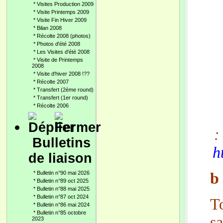
*
Visites Production 2009
*
Visite Printemps 2009
*
Visite Fin Hiver 2009
*
Bilan 2008
*
Récolte 2008 (photos)
*
Photos d'été 2008
*
Les Visites d'été 2008
*
Visite de Printemps
2008
*
Visite d'hiver 2008 !??
*
Récolte 2007
*
Transfert (2ème round)
*
Transfert (1er round)
*
Récolte 2006
Bulletins
h
de liaison
*
Bulletin n°90 mai 2026
b
*
Bulletin n°89 oct 2025
*
Bulletin n°88 mai 2025
*
Bulletin n°87 oct 2024
T
*
Bulletin n°86 mai 2024
*
Bulletin n°85 octobre
sa
2023