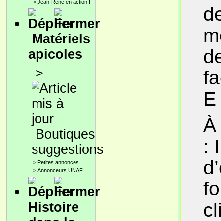
>
Jean-René en action !
de
m
Matériels
d
apicoles
>
fa
E 
À
Boutiques
: 
suggestions
d
>
Petites annonces
>
Annonceurs UNAF
fo
c
Histoire