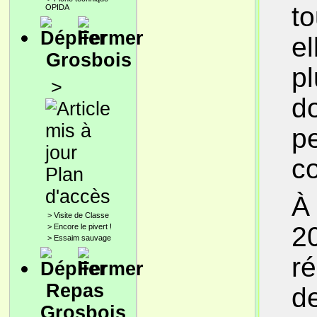
to
OPIDA
el
Grosbois
p
>
d
pe
c
Plan
d'accès
À 
>
Visite de Classe
20
>
Encore le pivert !
>
Essaim sauvage
ré
Repas
d
Grosbois