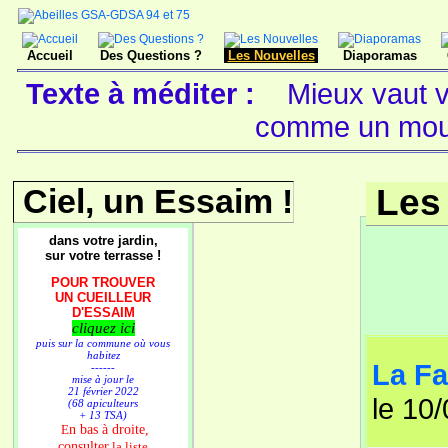
Accueil
Des Questions ?
Les Nouvelles
Diaporamas
Texte à méditer :
Mieux vaut v
comme un mo
Ciel, un Essaim !
Les
dans votre jardin,
sur votre terrasse !
POUR TROUVER
UN CUEILLEUR
D'ESSAIM
cliquez ici
puis sur la commune où vous
habitez
La Fa
------
mise à jour le
21 février 2022
le 10
(68 apiculteurs
+ 13 TSA)
n bas à droite,
E
consulter
la liste