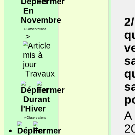
En
2/
Novembre
>
Observations
q
>
v
sa
q
Travaux
s
p
Durant
l'Hiver
A 
>
Observations
20