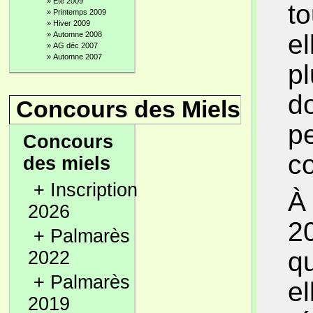
»
Été 2009
to
»
Printemps 2009
»
Hiver 2009
el
»
Automne 2008
»
AG déc 2007
»
Automne 2007
p
d
Concours des Miels
pe
Concours
c
des miels
+
Inscription
À 
2026
20
+
Palmarès
qu
2022
+
Palmarès
e
2019