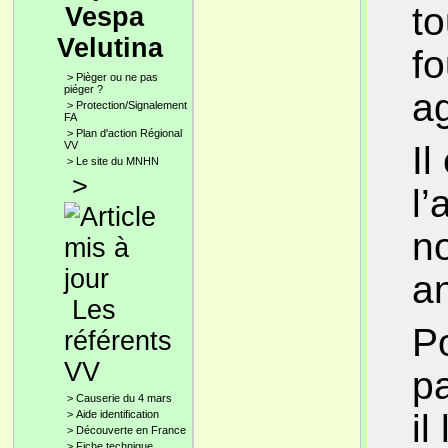
to
Vespa
Velutina
fo
>
Pièger ou ne pas
piéger ?
a
>
Protection/Signalement
FA
>
Plan d'action Régional
VV
Il
>
Le site du MNHN
>
l’
no
a
Les
Po
référents
VV
p
>
Causerie du 4 mars
il
>
Aide identification
>
Découverte en France
>
Fiche technique