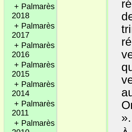
ré
+
Palmarès
d
2018
+
Palmarès
tr
2017
ré
+
Palmarès
ve
2016
+
Palmarès
qu
2015
v
+
Palmarès
au
2014
On
+
Palmarès
2011
».
+
Palmarès