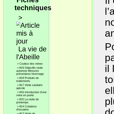
Il
Fiches
techniques
l’
>
no
a
Po
La vie de
p
l'Abeille
>
Couleur des reines
il
>
#19 Objectifs visite
automne-Mesures
préventives hivernage
to
>
#18 Produits de
traitements
>
#17 Visite sanitaire
el
apicole
>
#16 Introduction d'une
reine en ponte
p
>
#15 La visite de
printemps
>
#14 Créations
d
d'essaims
>
#13 Visite de