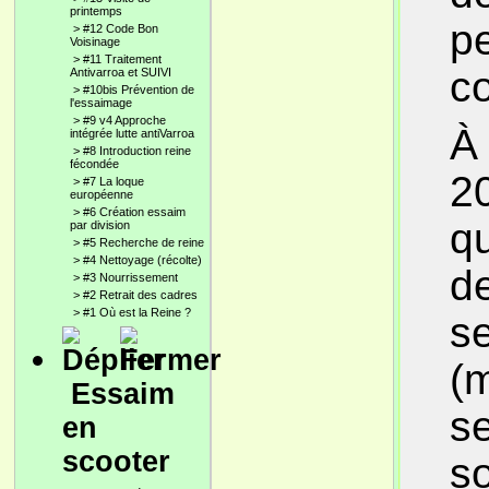
printemps
pe
>
#12 Code Bon
Voisinage
>
#11 Traitement
c
Antivarroa et SUIVI
>
#10bis Prévention de
l'essaimage
>
#9 v4 Approche
À 
intégrée lutte antiVarroa
>
#8 Introduction reine
fécondée
20
>
#7 La loque
européenne
>
#6 Création essaim
qu
par division
>
#5 Recherche de reine
>
#4 Nettoyage (récolte)
d
>
#3 Nourrissement
>
#2 Retrait des cadres
>
#1 Où est la Reine ?
s
(m
Essaim
se
en
scooter
so