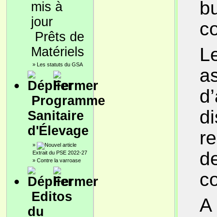
b
c
Prêts de
Le
Matériels
»
Les statuts du GSA
a
d
Programme
d
Sanitaire
d'Élevage
r
»
d
Extrait du PSE 2022-27
»
Contre la varroase
co
Editos
A 
du