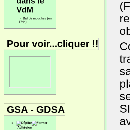
dans le
(F
VdM
r
>
Bail de mouches (en
1744)
ob
Pour voir...cliquer !!
Co
tr
sa
pl
se
S
GSA - GDSA
av
Adhésion