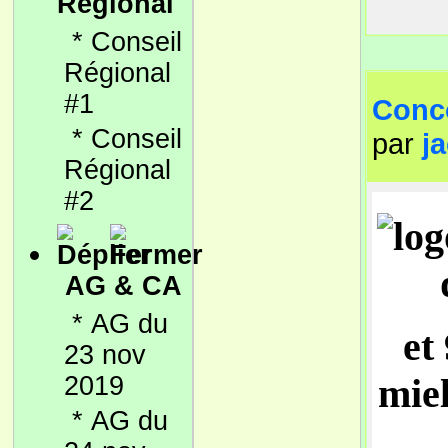
Régional
*
Conseil
Régional
#1
Conco
*
Conseil
par
j
Régional
#2
AG & CA
*
AG du
et
23 nov
2019
mie
*
AG du