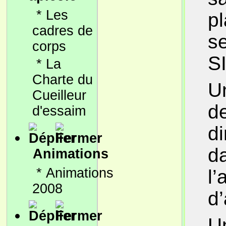
*
Les
pl
cadres de
se
corps
SI
*
La
Charte du
Un
Cueilleur
d
d'essaim
di
da
Animations
*
Animations
l’
2008
d’
Un