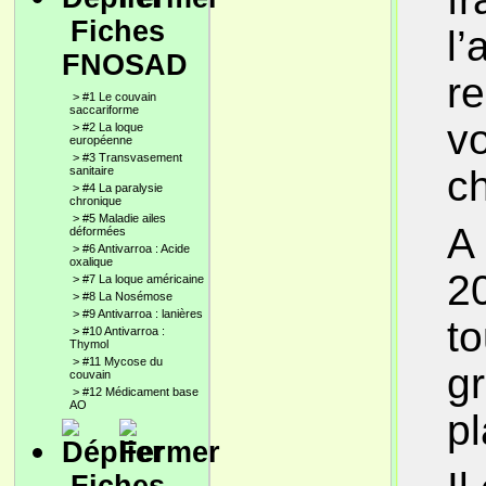
Fiches
l’
FNOSAD
r
>
#1 Le couvain
saccariforme
vo
>
#2 La loque
européenne
>
#3 Transvasement
ch
sanitaire
>
#4 La paralysie
chronique
>
#5 Maladie ailes
A 
déformées
>
#6 Antivarroa : Acide
oxalique
20
>
#7 La loque américaine
>
#8 La Nosémose
>
#9 Antivarroa : lanières
to
>
#10 Antivarroa :
Thymol
>
#11 Mycose du
g
couvain
>
#12 Médicament base
AO
p