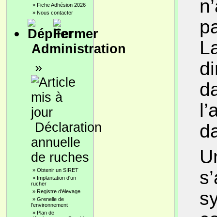
n
»
Fiche Adhésion 2026
»
Nous contacter
p
La
Administration
di
»
da
l’
Déclaration
d
annuelle
Un
de ruches
»
Obtenir un SIRET
s
»
Implantation d'un
rucher
sy
»
Registre d'élevage
»
Grenelle de
l'environnement
»
Plan de