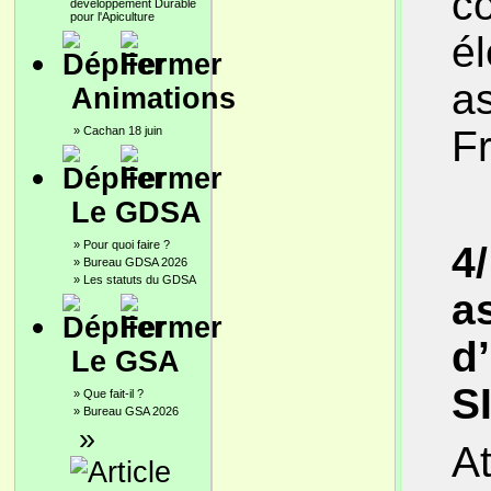
co
développement Durable
pour l'Apiculture
él
as
Animations
F
»
Cachan 18 juin
Le GDSA
»
Pour quoi faire ?
4
»
Bureau GDSA 2026
»
Les statuts du GDSA
a
d
Le GSA
S
»
Que fait-il ?
»
Bureau GSA 2026
»
At