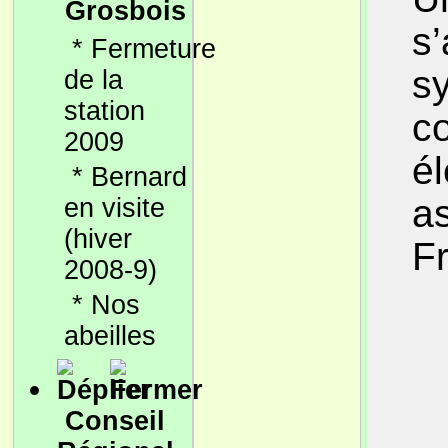
Grosbois
s
*
Fermeture
sy
de la
station
co
2009
él
*
Bernard
as
en visite
(hiver
F
2008-9)
*
Nos
abeilles
Conseil