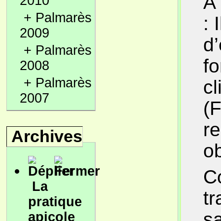
À
2010
+
Palmarès
: 
2009
d
+
Palmarès
fo
2008
+
Palmarès
c
2007
(F
r
Archives
ob
Co
La
tr
pratique
sa
apicole