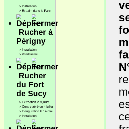
v
>
Installation
>
Essaim dans le Parc
s
f
Rucher à
m
Périgny
>
Installation
f
>
Vandalisme
N
Rucher
re
du Fort
m
de Sucy
es
>
Extraction le 9 juillet
>
Centre aéré un 4 juillet
>
Inauguration le 14 mai
ce
>
Installation
f