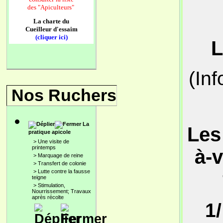
des
"Apiculteurs"
La charte du
Cueilleur d'essaim
(cliquer ici)
L
(In
Nos Ruchers
La
Les 
pratique apicole
>
Une visite de
printemps
à-v
>
Marquage de reine
>
Transfert de colonie
>
Lutte contre la fausse
teigne
>
Stimulation,
Nourrissement; Travaux
après récolte
1/