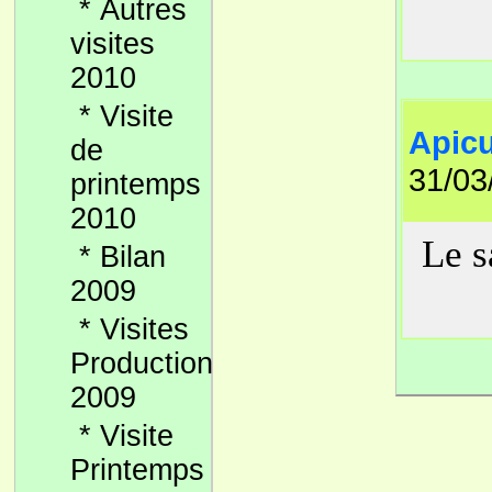
*
Autres
visites
2010
*
Visite
Apicu
de
31/03
printemps
2010
Le sa
*
Bilan
2009
*
Visites
Production
2009
*
Visite
Printemps