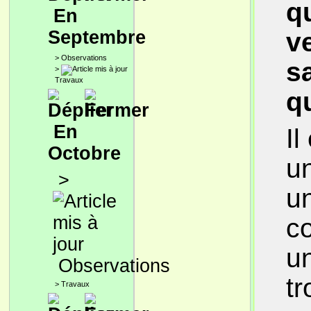
q
En
Septembre
v
>
Observations
s
>
Travaux
q
En
Il
Octobre
u
>
u
co
un
Observations
tr
>
Travaux