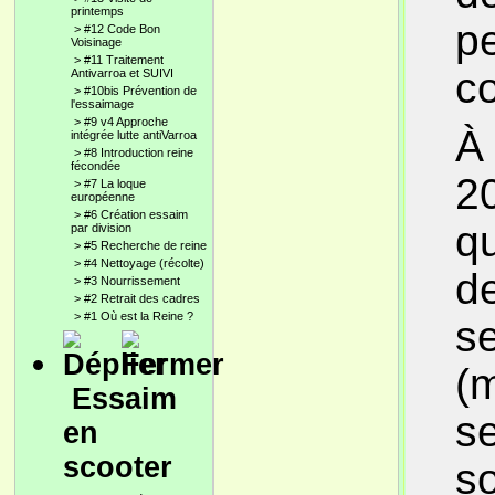
printemps
pe
>
#12 Code Bon
Voisinage
>
#11 Traitement
c
Antivarroa et SUIVI
>
#10bis Prévention de
l'essaimage
>
#9 v4 Approche
À 
intégrée lutte antiVarroa
>
#8 Introduction reine
fécondée
20
>
#7 La loque
européenne
>
#6 Création essaim
qu
par division
>
#5 Recherche de reine
>
#4 Nettoyage (récolte)
d
>
#3 Nourrissement
>
#2 Retrait des cadres
>
#1 Où est la Reine ?
s
(m
Essaim
se
en
scooter
so