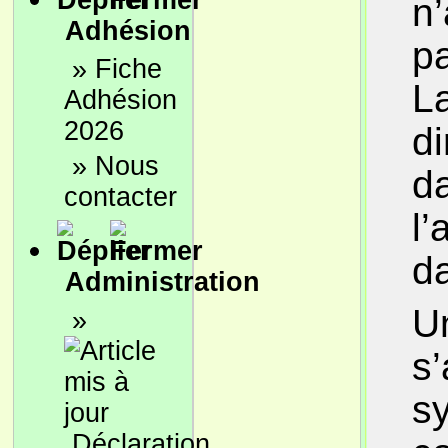
n
Adhésion
p
»
Fiche
La
Adhésion
2026
di
»
Nous
da
contacter
l’
d
Administration
Un
»
s
sy
Déclaration