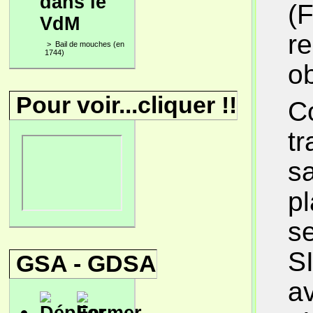
dans le
(F
VdM
r
>
Bail de mouches (en
1744)
ob
Pour voir...cliquer !!
Co
tr
sa
pl
se
S
GSA - GDSA
av