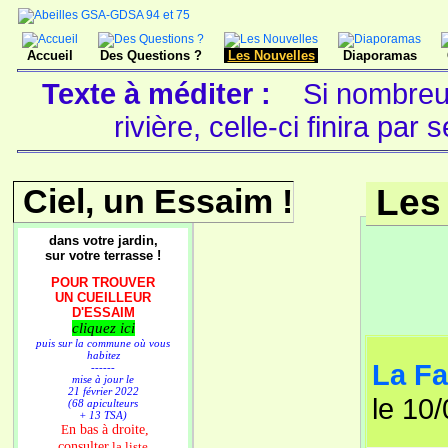
Accueil
Des Questions ?
Les Nouvelles
Diaporamas
Texte à méditer :
Si nombreu
rivière, celle-ci finira par
Ciel, un Essaim !
Les
dans votre jardin,
sur votre terrasse !
POUR TROUVER
UN CUEILLEUR
D'ESSAIM
cliquez ici
puis sur la commune où vous
habitez
La Fa
------
mise à jour le
21 février 2022
le 10
(68 apiculteurs
+ 13 TSA)
n bas à droite,
E
consulter
la liste