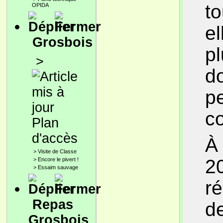
to
OPIDA
el
Grosbois
p
>
d
pe
c
Plan
d'accès
À 
>
Visite de Classe
20
>
Encore le pivert !
>
Essaim sauvage
ré
Repas
d
Grosbois