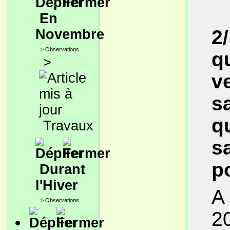
En
2/
Novembre
>
Observations
q
>
v
sa
q
Travaux
s
p
Durant
l'Hiver
A 
>
Observations
20