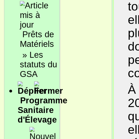
to
el
p
Prêts de
Matériels
d
»
Les
pe
statuts du
c
GSA
À 
Programme
20
Sanitaire
qu
d'Élevage
e