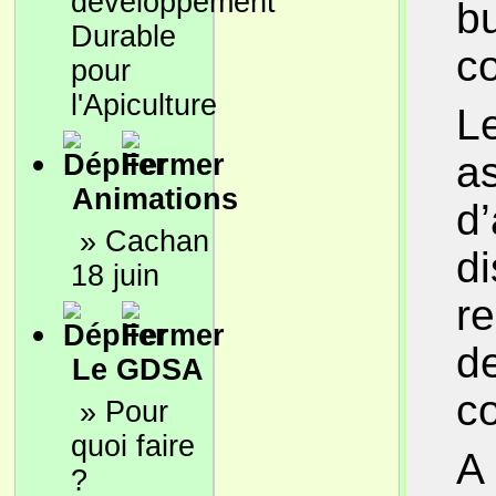
développement
b
Durable
c
pour
l'Apiculture
Le
a
Animations
d
»
Cachan
d
18 juin
r
d
Le GDSA
co
»
Pour
quoi faire
A 
?