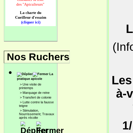
des
"Apiculteurs"
La charte du
Cueilleur d'essaim
(cliquer ici)
L
(In
Nos Ruchers
La
Les 
pratique apicole
>
Une visite de
printemps
à-v
>
Marquage de reine
>
Transfert de colonie
>
Lutte contre la fausse
teigne
>
Stimulation,
Nourrissement; Travaux
après récolte
1/