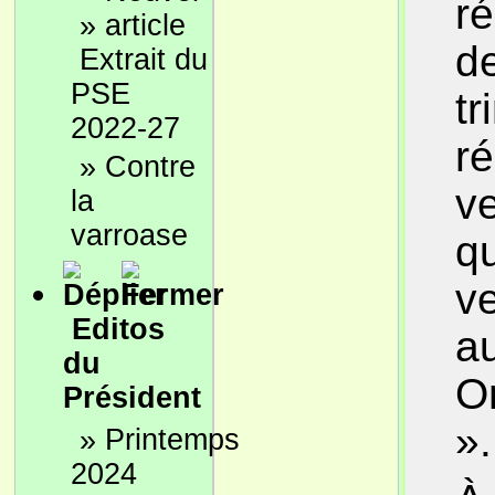
ré
»
d
Extrait du
PSE
tr
2022-27
ré
»
Contre
ve
la
varroase
qu
v
Editos
au
du
On
Président
».
»
Printemps
2024