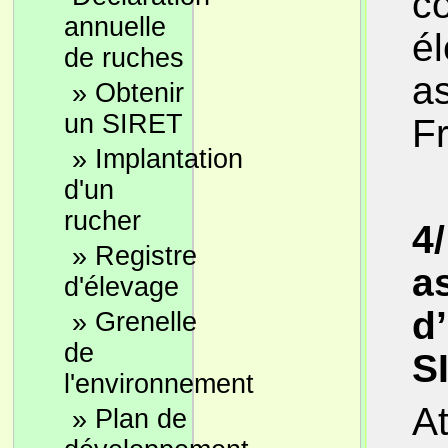
co
annuelle
él
de ruches
as
»
Obtenir
un SIRET
F
»
Implantation
d'un
rucher
4
»
Registre
a
d'élevage
d
»
Grenelle
de
S
l'environnement
At
»
Plan de