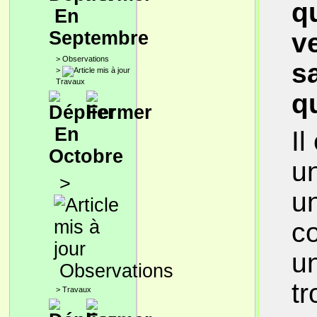
q
En
Septembre
v
>
Observations
s
>
Travaux
q
En
Il
Octobre
u
>
u
co
un
Observations
tr
>
Travaux