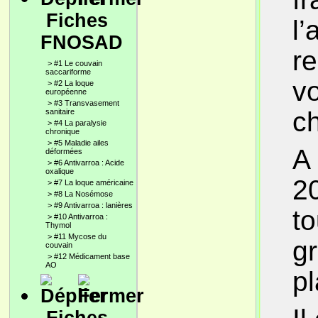
Fiches
l’
FNOSAD
r
>
#1 Le couvain
saccariforme
vo
>
#2 La loque
européenne
>
#3 Transvasement
ch
sanitaire
>
#4 La paralysie
chronique
>
#5 Maladie ailes
A 
déformées
>
#6 Antivarroa : Acide
oxalique
20
>
#7 La loque américaine
>
#8 La Nosémose
>
#9 Antivarroa : lanières
to
>
#10 Antivarroa :
Thymol
>
#11 Mycose du
g
couvain
>
#12 Médicament base
AO
p