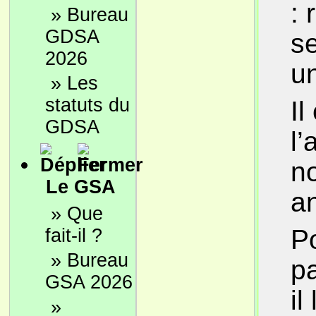
: 
»
Bureau
GDSA
s
2026
u
»
Les
statuts du
Il
GDSA
l’
no
Le GSA
a
»
Que
Po
fait-il ?
»
Bureau
p
GSA 2026
il
»