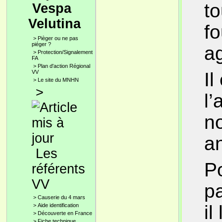
to
Vespa
Velutina
fo
>
Pièger ou ne pas
piéger ?
a
>
Protection/Signalement
FA
>
Plan d'action Régional
VV
Il
>
Le site du MNHN
>
l’
no
a
Les
Po
référents
VV
p
>
Causerie du 4 mars
il
>
Aide identification
>
Découverte en France
>
Fiche technique