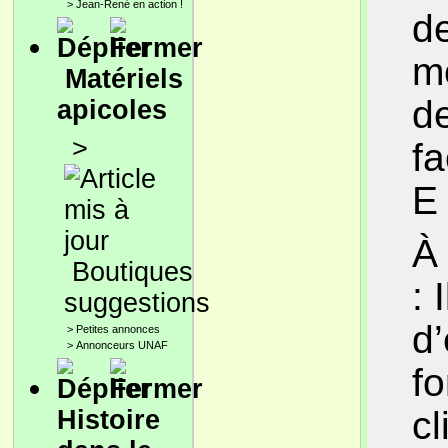
>
Jean-René en action !
de
m
Matériels
d
apicoles
>
fa
E 
À
Boutiques
: 
suggestions
d
>
Petites annonces
>
Annonceurs UNAF
fo
c
Histoire