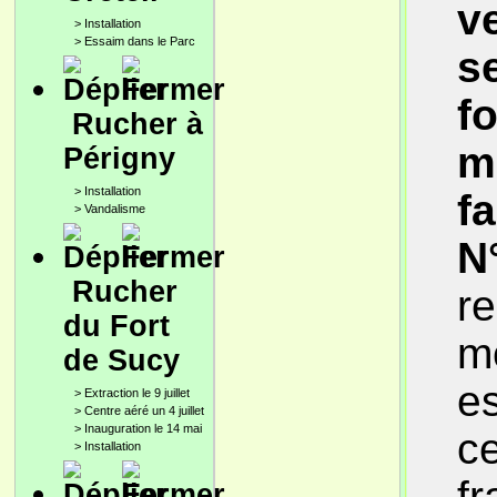
v
>
Installation
>
Essaim dans le Parc
s
f
Rucher à
m
Périgny
>
Installation
f
>
Vandalisme
N
Rucher
re
du Fort
m
de Sucy
es
>
Extraction le 9 juillet
>
Centre aéré un 4 juillet
>
Inauguration le 14 mai
ce
>
Installation
f