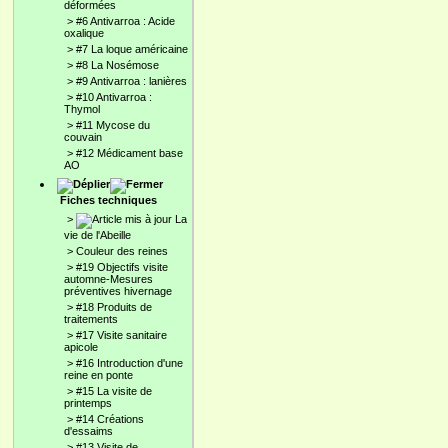
déformées
>
#6 Antivarroa : Acide
oxalique
>
#7 La loque américaine
>
#8 La Nosémose
>
#9 Antivarroa : lanières
>
#10 Antivarroa :
Thymol
>
#11 Mycose du
couvain
>
#12 Médicament base
AO
Fiches techniques
>
La
vie de l'Abeille
>
Couleur des reines
>
#19 Objectifs visite
automne-Mesures
préventives hivernage
>
#18 Produits de
traitements
>
#17 Visite sanitaire
apicole
>
#16 Introduction d'une
reine en ponte
>
#15 La visite de
printemps
>
#14 Créations
d'essaims
>
#13 Visite de