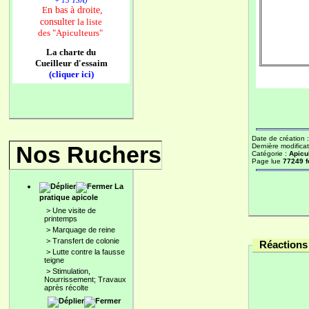
+ 13 TSA)
n bas à droite,
E
consulter
la liste
des
"Apiculteurs"
La charte du
Cueilleur d'essaim
(cliquer ici)
Date de création 
Nos Ruchers
Dernière modificat
Catégorie :
Apicu
Page lue
77249 f
La
pratique apicole
>
Une visite de
printemps
>
Marquage de reine
>
Transfert de colonie
Réactions 
>
Lutte contre la fausse
teigne
>
Stimulation,
Nourrissement; Travaux
après récolte