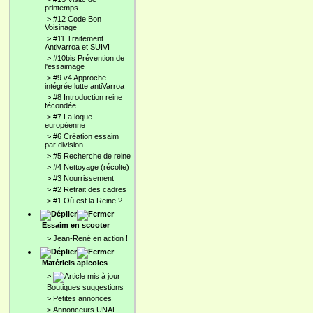
printemps
>
#12 Code Bon
Voisinage
>
#11 Traitement
Antivarroa et SUIVI
>
#10bis Prévention de
l'essaimage
>
#9 v4 Approche
intégrée lutte antiVarroa
>
#8 Introduction reine
fécondée
>
#7 La loque
européenne
>
#6 Création essaim
par division
>
#5 Recherche de reine
>
#4 Nettoyage (récolte)
>
#3 Nourrissement
>
#2 Retrait des cadres
>
#1 Où est la Reine ?
Essaim en scooter
>
Jean-René en action !
Matériels apicoles
>
Boutiques suggestions
>
Petites annonces
>
Annonceurs UNAF