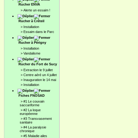
Rucher ENVA
>
Alerte un essaim !
Rucher à Créteil
>
Installation
>
Essaim dans le Parc
Rucher à Périgny
>
Installation
>
Vandalisme
Rucher du Fort de Sucy
>
Extraction le 9 juillet
>
Centre aéré un 4 juillet
>
Inauguration le 14 mai
>
Installation
Fiches FNOSAD
>
#1 Le couvain
saccariforme
>
#2 La loque
européenne
>
#3 Transvasement
sanitaire
>
#4 La paralysie
chronique
>
#5 Maladie ailes