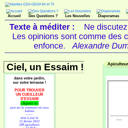
Accueil
Des Questions ?
Les Nouvelles
Diaporamas
Texte à méditer :
Ne discutez
Les opinions sont comme des cl
enfonce.
Alexandre Dumas
Ciel, un Essaim !
Apiculteur
dans votre jardin,
sur votre terrasse !
POUR TROUVER
UN CUEILLEUR
D'ESSAIM
cliquez ici
puis sur la commune où vous
habitez
------
----------------
mise à jour le
-----
21 février 2022
(68 apiculteurs