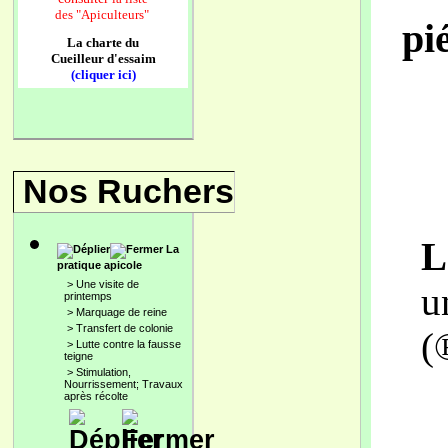
des
"Apiculteurs"
pi
La charte du
Cueilleur d'essaim
(cliquer ici)
Nos Ruchers
L
La
pratique apicole
>
Une visite de
u
printemps
>
Marquage de reine
>
Transfert de colonie
(
>
Lutte contre la fausse
teigne
>
Stimulation,
Nourrissement; Travaux
après récolte