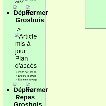
OPIDA
Grosbois
>
Plan
d'accès
>
Visite de Classe
>
Encore le pivert !
>
Essaim sauvage
Repas
Grosbois