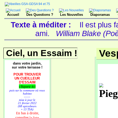
Accueil
Des Questions ?
Les Nouvelles
Diaporamas
Texte à méditer :
Il est plus
ami.
William Blake (Poè
Ciel, un Essaim !
Ves
dans votre jardin,
sur votre terrasse !
POUR TROUVER
UN CUEILLEUR
D'ESSAIM
cliquez ici
puis sur la commune où vous
habitez
------
mise à jour le
21 février 2022
(68 apiculteurs
+ 13 TSA)
n bas à droite,
E
consulter
la liste