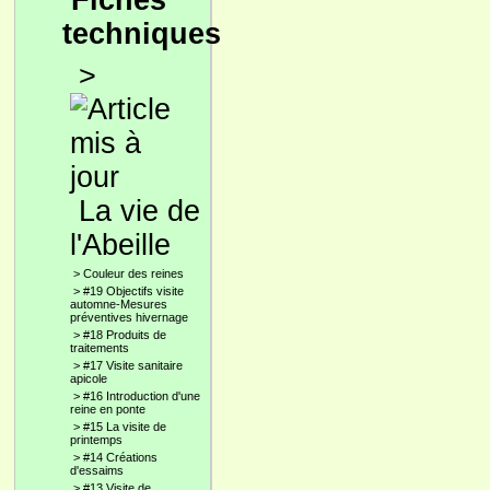
Fiches
techniques
>
La vie de
l'Abeille
>
Couleur des reines
>
#19 Objectifs visite
automne-Mesures
préventives hivernage
>
#18 Produits de
traitements
>
#17 Visite sanitaire
apicole
>
#16 Introduction d'une
reine en ponte
>
#15 La visite de
printemps
>
#14 Créations
d'essaims
>
#13 Visite de