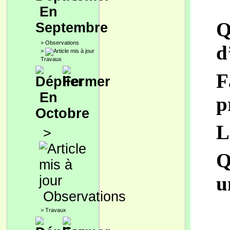
En
Q
Septembre
>
Observations
d
>
Travaux
F
En
p
Octobre
L
>
Q
u
Observations
>
Travaux