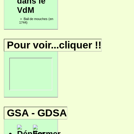
dans le
VdM
>
Bail de mouches (en
1744)
Pour voir...cliquer !!
GSA - GDSA