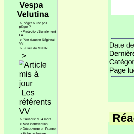
Vespa
Velutina
>
Pièger ou ne pas
piéger ?
>
Protection/Signalement
FA
>
Plan d'action Régional
Date de
VV
>
Le site du MNHN
Dernièr
>
Catégor
Page l
Les
référents
VV
Réac
>
Causerie du 4 mars
>
Aide identification
>
Découverte en France
>
Fiche technique