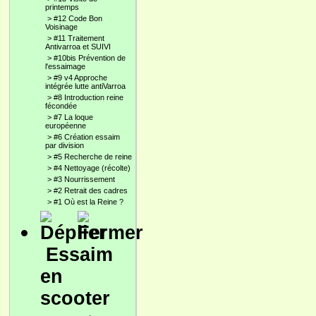
printemps
>
#12 Code Bon
Voisinage
>
#11 Traitement
Antivarroa et SUIVI
>
#10bis Prévention de
l'essaimage
>
#9 v4 Approche
intégrée lutte antiVarroa
>
#8 Introduction reine
fécondée
>
#7 La loque
européenne
>
#6 Création essaim
par division
>
#5 Recherche de reine
>
#4 Nettoyage (récolte)
>
#3 Nourrissement
>
#2 Retrait des cadres
>
#1 Où est la Reine ?
Essaim
en
scooter