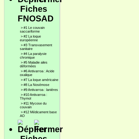
Fiches
FNOSAD
>
#1 Le couvain
saccariforme
>
#2 La loque
européenne
>
#3 Transvasement
sanitaire
>
#4 La paralysie
chronique
>
#5 Maladie ailes
déformées
>
#6 Antivarroa : Acide
oxalique
>
#7 La loque américaine
>
#8 La Nosémose
>
#9 Antivarroa : lanières
>
#10 Antivarroa :
Thymol
>
#11 Mycose du
couvain
>
#12 Médicament base
AO