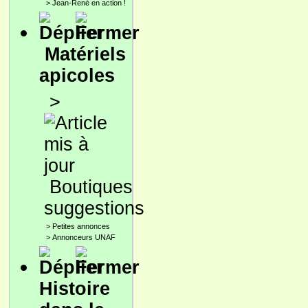
>
Jean-René en action !
Matériels
apicoles
>
Boutiques
suggestions
>
Petites annonces
>
Annonceurs UNAF
Histoire