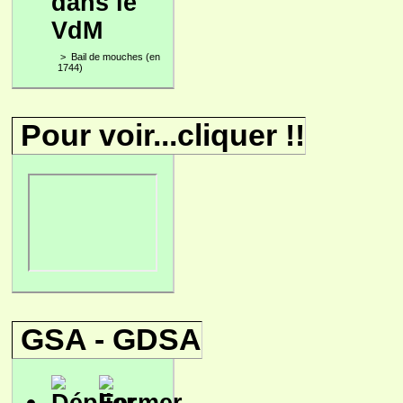
dans le
VdM
>
Bail de mouches (en
1744)
Pour voir...cliquer !!
GSA - GDSA