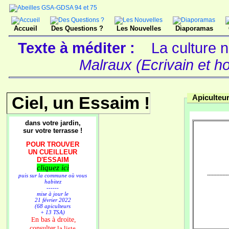
Accueil
Des Questions ?
Les Nouvelles
Diaporamas
Texte à méditer :
La culture n
Malraux (Ecrivain et h
Ciel, un Essaim !
Apiculteur
dans votre jardin,
sur votre terrasse !
POUR TROUVER
UN CUEILLEUR
D'ESSAIM
cliquez ici
--------------
puis sur la commune où vous
habitez
------
mise à jour le
21 février 2022
(68 apiculteurs
+ 13 TSA)
n bas à droite,
E
consulter
la liste