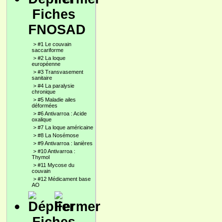
Fiches
FNOSAD
>
#1 Le couvain
saccariforme
>
#2 La loque
européenne
>
#3 Transvasement
sanitaire
>
#4 La paralysie
chronique
>
#5 Maladie ailes
déformées
>
#6 Antivarroa : Acide
oxalique
>
#7 La loque américaine
>
#8 La Nosémose
>
#9 Antivarroa : lanières
>
#10 Antivarroa :
Thymol
>
#11 Mycose du
couvain
>
#12 Médicament base
AO