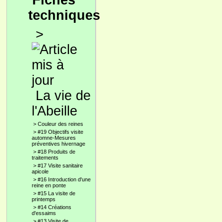
Fiches
techniques
>
La vie de
l'Abeille
>
Couleur des reines
>
#19 Objectifs visite
automne-Mesures
préventives hivernage
>
#18 Produits de
traitements
>
#17 Visite sanitaire
apicole
>
#16 Introduction d'une
reine en ponte
>
#15 La visite de
printemps
>
#14 Créations
d'essaims
>
#13 Visite de