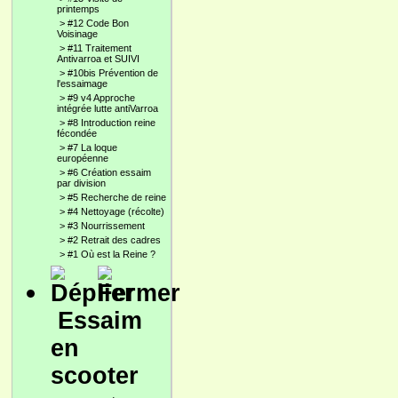
printemps
>
#12 Code Bon
Voisinage
>
#11 Traitement
Antivarroa et SUIVI
>
#10bis Prévention de
l'essaimage
>
#9 v4 Approche
intégrée lutte antiVarroa
>
#8 Introduction reine
fécondée
>
#7 La loque
européenne
>
#6 Création essaim
par division
>
#5 Recherche de reine
>
#4 Nettoyage (récolte)
>
#3 Nourrissement
>
#2 Retrait des cadres
>
#1 Où est la Reine ?
Essaim
en
scooter