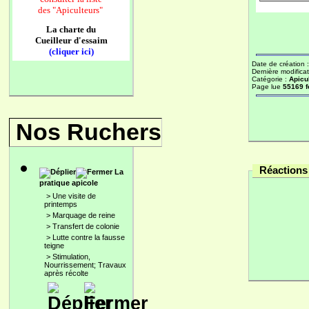
des
"Apiculteurs"
La charte du
Cueilleur d'essaim
(cliquer ici)
Date de création 
Dernière modificat
Catégorie :
Apicu
Page lue
55169 f
Nos Ruchers
Réactions 
La
pratique apicole
>
Une visite de
printemps
>
Marquage de reine
>
Transfert de colonie
>
Lutte contre la fausse
teigne
>
Stimulation,
Nourrissement; Travaux
après récolte