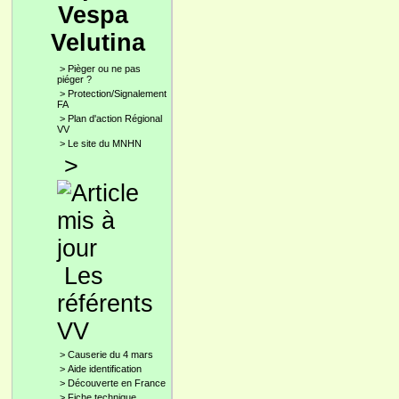
Vespa
Velutina
>
Pièger ou ne pas
piéger ?
>
Protection/Signalement
FA
>
Plan d'action Régional
VV
>
Le site du MNHN
>
Les
référents
VV
>
Causerie du 4 mars
>
Aide identification
>
Découverte en France
>
Fiche technique