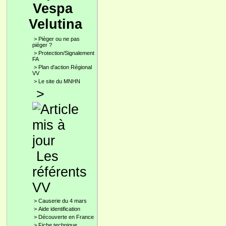
Vespa
Velutina
>
Pièger ou ne pas
piéger ?
>
Protection/Signalement
FA
>
Plan d'action Régional
VV
>
Le site du MNHN
>
Les
référents
VV
>
Causerie du 4 mars
>
Aide identification
>
Découverte en France
>
Fiche technique