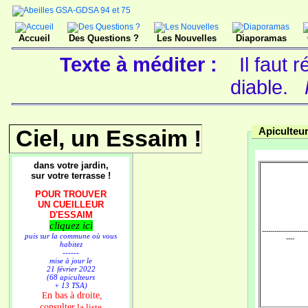
Accueil
Des Questions ?
Les Nouvelles
Diaporamas
Texte à méditer :
Il faut
diable.
Ciel, un Essaim !
Apiculteur
dans votre jardin,
sur votre terrasse !
POUR TROUVER
UN CUEILLEUR
D'ESSAIM
cliquez ici
----------------------
puis sur la commune où vous
----
habitez
------
mise à jour le
21 février 2022
(68 apiculteurs
+ 13 TSA)
n bas à droite,
E
consulter
la liste