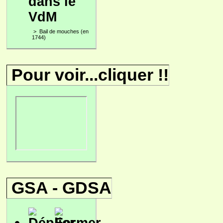
dans le
VdM
>
Bail de mouches (en
1744)
Pour voir...cliquer !!
GSA - GDSA