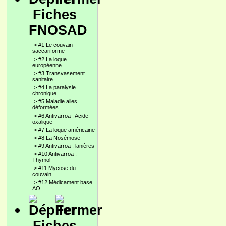
Fiches
FNOSAD
>
#1 Le couvain
saccariforme
>
#2 La loque
européenne
>
#3 Transvasement
sanitaire
>
#4 La paralysie
chronique
>
#5 Maladie ailes
déformées
>
#6 Antivarroa : Acide
oxalique
>
#7 La loque américaine
>
#8 La Nosémose
>
#9 Antivarroa : lanières
>
#10 Antivarroa :
Thymol
>
#11 Mycose du
couvain
>
#12 Médicament base
AO