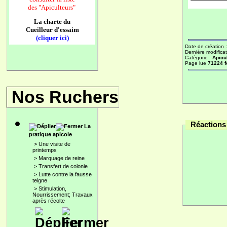
des
"Apiculteurs"
La charte du
Cueilleur d'essaim
(cliquer ici)
Date de création 
Dernière modificat
Catégorie :
Apicu
Page lue
71224 f
Nos Ruchers
Réactions 
La
pratique apicole
>
Une visite de
printemps
>
Marquage de reine
>
Transfert de colonie
>
Lutte contre la fausse
teigne
>
Stimulation,
Nourrissement; Travaux
après récolte