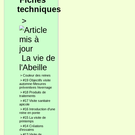
Fiches
techniques
>
La vie de
l'Abeille
>
Couleur des reines
>
#19 Objectifs visite
automne-Mesures
préventives hivernage
>
#18 Produits de
traitements
>
#17 Visite sanitaire
apicole
>
#16 Introduction d'une
reine en ponte
>
#15 La visite de
printemps
>
#14 Créations
d'essaims
>
#13 Visite de