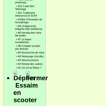
printemps
>
#12 Code Bon
Voisinage
>
#11 Traitement
Antivarroa et SUIVI
>
#10bis Prévention de
l'essaimage
>
#9 v4 Approche
intégrée lutte antiVarroa
>
#8 Introduction reine
fécondée
>
#7 La loque
européenne
>
#6 Création essaim
par division
>
#5 Recherche de reine
>
#4 Nettoyage (récolte)
>
#3 Nourrissement
>
#2 Retrait des cadres
>
#1 Où est la Reine ?
Essaim
en
scooter