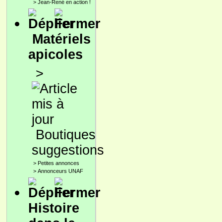
>
Jean-René en action !
Matériels
apicoles
>
Boutiques
suggestions
>
Petites annonces
>
Annonceurs UNAF
Histoire