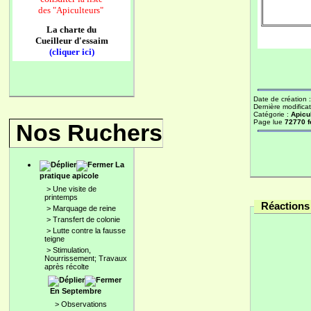
des
"Apiculteurs"
La charte du
Cueilleur d'essaim
(cliquer ici)
Date de création 
Dernière modificat
Catégorie :
Apicu
Page lue
72770 f
Nos Ruchers
La
pratique apicole
>
Une visite de
printemps
Réactions 
>
Marquage de reine
>
Transfert de colonie
>
Lutte contre la fausse
teigne
>
Stimulation,
Nourrissement; Travaux
après récolte
En Septembre
>
Observations