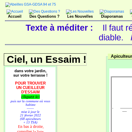
Accueil
Des Questions ?
Les Nouvelles
Diaporamas
Texte à méditer :
Il faut
diable.
Ciel, un Essaim !
Apiculteu
dans votre jardin,
sur votre terrasse !
POUR TROUVER
UN CUEILLEUR
D'ESSAIM
cliquez ici
puis sur la commune où vous
habitez
------
- ---------------
-----
mise à jour le
21 février 2022
(68 apiculteurs
+ 13 TSA)
n bas à droite,
E
consulter
la liste