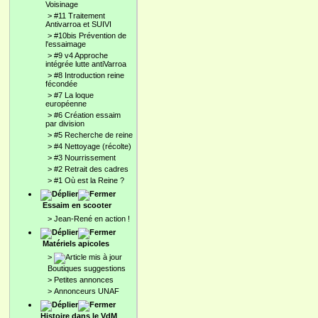
Voisinage
>
#11 Traitement
Antivarroa et SUIVI
>
#10bis Prévention de
l'essaimage
>
#9 v4 Approche
intégrée lutte antiVarroa
>
#8 Introduction reine
fécondée
>
#7 La loque
européenne
>
#6 Création essaim
par division
>
#5 Recherche de reine
>
#4 Nettoyage (récolte)
>
#3 Nourrissement
>
#2 Retrait des cadres
>
#1 Où est la Reine ?
Essaim en scooter
>
Jean-René en action !
Matériels apicoles
>
Boutiques suggestions
>
Petites annonces
>
Annonceurs UNAF
Histoire dans le VdM