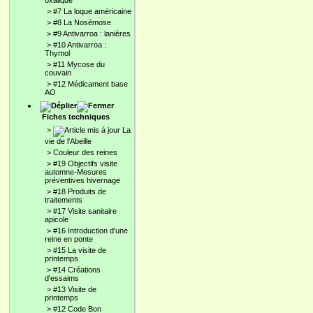
oxalique
>
#7 La loque américaine
>
#8 La Nosémose
>
#9 Antivarroa : lanières
>
#10 Antivarroa :
Thymol
>
#11 Mycose du
couvain
>
#12 Médicament base
AO
Fiches techniques
>
La
vie de l'Abeille
>
Couleur des reines
>
#19 Objectifs visite
automne-Mesures
préventives hivernage
>
#18 Produits de
traitements
>
#17 Visite sanitaire
apicole
>
#16 Introduction d'une
reine en ponte
>
#15 La visite de
printemps
>
#14 Créations
d'essaims
>
#13 Visite de
printemps
>
#12 Code Bon