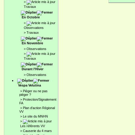
>
Travaux
En Octobre
>
Observations
>
Travaux
En Novembre
>
Observations
>
Travaux
Durant l'Hiver
>
Observations
Vespa Velutina
>
Pièger ou ne pas
piéger ?
>
Protection/Signalement
FA
>
Plan d'action Régional
VV
>
Le site du MNHN
>
Les référents VV
>
Causerie du 4 mars