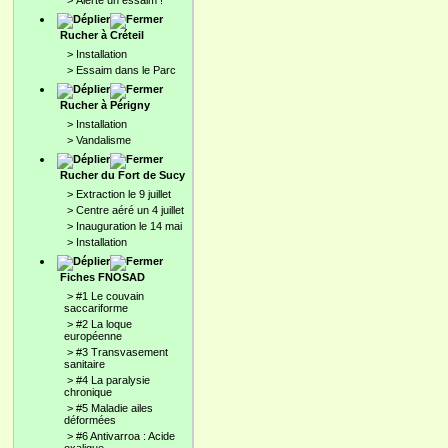
>
Alerte un essaim !
Rucher à Créteil
>
Installation
>
Essaim dans le Parc
Rucher à Périgny
>
Installation
>
Vandalisme
Rucher du Fort de Sucy
>
Extraction le 9 juillet
>
Centre aéré un 4 juillet
>
Inauguration le 14 mai
>
Installation
Fiches FNOSAD
>
#1 Le couvain
saccariforme
>
#2 La loque
européenne
>
#3 Transvasement
sanitaire
>
#4 La paralysie
chronique
>
#5 Maladie ailes
déformées
>
#6 Antivarroa : Acide