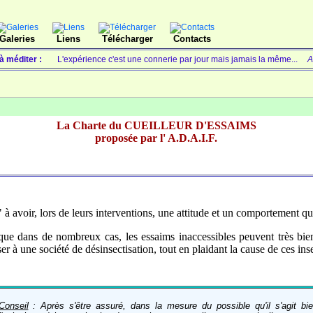
Galeries
Liens
Télécharger
Contacts
 à méditer :
L'expérience c'est une connerie par jour mais jamais la même...
A
La Charte du CUEILLEUR D'ESSAIMS
proposée par l' A.D.A.I.F.
s" à avoir, lors de leurs interventions, une attitude et un comportement q
que dans de nombreux cas, les essaims inaccessibles peuvent très bie
ser à une société de désinsectisation, tout en plaidant la cause de ces i
Conseil
: Après s'être assuré, dans la mesure du possible qu'il s'agit bien