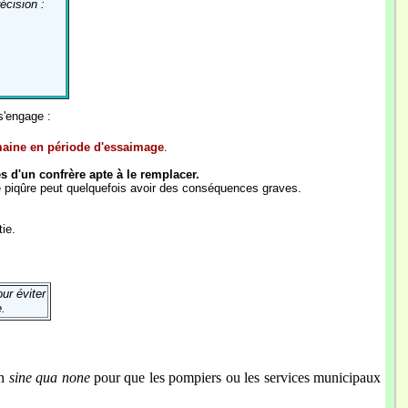
écision :
 s'engage :
emaine en période d'essaimage
.
 d'un confrère apte à le remplacer.
ne piqûre peut quelquefois avoir des conséquences graves.
tie.
ur éviter
e
.
on
sine qua none
pour que les pompiers ou les services municipaux