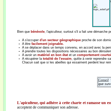
Bien que
bénévole
, l'apiculteur, surtout s'il a fait une démarche
A s'occuper
d'un secteur géographique
proche de son domici
A être
facilement joignable.
A se déplacer dans un temps convenu, en accord avec la perso
A prendre toutes les dispositions nécessaires au bon dérouleme
A avoir un
matériel en bon état
et un
comportement courto
A récupérer la
totalité de l'essaim
, quitte à venir reprendre s
Chacun sait que si les abeilles qui essaiment perdent leur rein
Conseil
:
que surv
L'apiculteur, qui adhère à cette charte et ramasse un ess
acceptent de communiquer son
adresse.