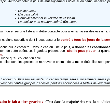
l'apiculteur doit noter
le plus de renseignements utiles et
en particulier avec pr
Le lieu exact
L'accessibilité
L'emplacement et le volume de l'essaim
La couleur et le nombre estimé d'insectes
 pour figurer sur une liste afin d'être contacté pour aller ramasser des essaims,
le, d'une superficie dont il peut assurer le
contrôle tous les jours de la s
nne qui le contacte. Dans le cas où il ne le peut, à
donner les coordonnées
nt de cette opération. Il gardera présent que l'
abeille peut piquer
, et qu'u
is
.
a ruche qu'au coucher du soleil.
e, elles sont incapables de retrouver le chemin de la ruche d'où elles sont par
 L'endroit où l'essaim est resté un certain temps sera suffisamment arrosé po
ivent des petites grappes d'abeilles perdues accrochées à l'odeur de leur rein
aim le fait à titre gracieux
. C'est dans la majorité des cas, la conditi