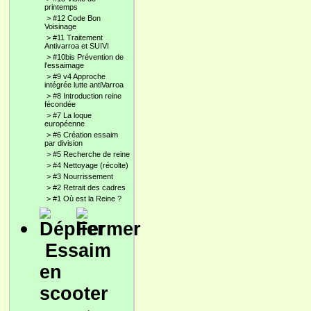
printemps
>
#12 Code Bon
Voisinage
>
#11 Traitement
Antivarroa et SUIVI
>
#10bis Prévention de
l'essaimage
>
#9 v4 Approche
intégrée lutte antiVarroa
>
#8 Introduction reine
fécondée
>
#7 La loque
européenne
>
#6 Création essaim
par division
>
#5 Recherche de reine
>
#4 Nettoyage (récolte)
>
#3 Nourrissement
>
#2 Retrait des cadres
>
#1 Où est la Reine ?
Essaim
en
scooter