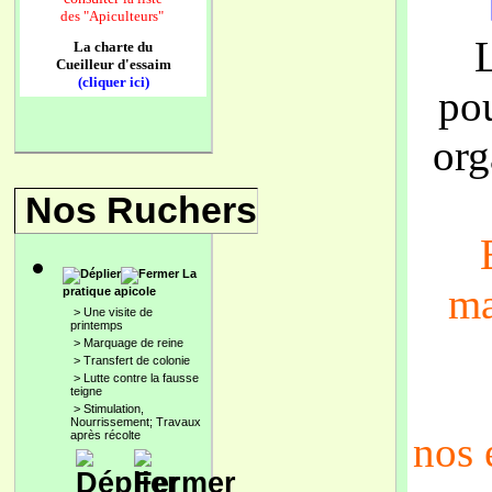
des
"Apiculteurs"
La charte du
Cueilleur d'essaim
(cliquer ici)
po
org
Nos Ruchers
La
ma
pratique apicole
>
Une visite de
printemps
>
Marquage de reine
>
Transfert de colonie
>
Lutte contre la fausse
teigne
>
Stimulation,
Nourrissement; Travaux
après récolte
nos