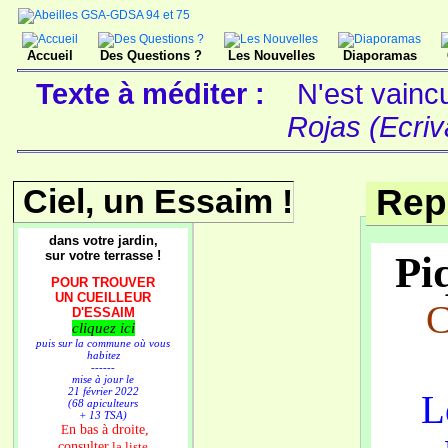
Accueil
Des Questions ?
Les Nouvelles
Diaporamas
Texte à méditer :
N'est vaincu
Rojas (Ecriv
Ciel, un Essaim !
Rep
dans votre jardin,
sur votre terrasse !
Piq
POUR TROUVER
UN CUEILLEUR
C
D'ESSAIM
cliquez ici
puis sur la commune où vous
habitez
------
mise à jour le
21 février 2022
L
(68 apiculteurs
+ 13 TSA)
n bas à droite,
E
consulter
la liste