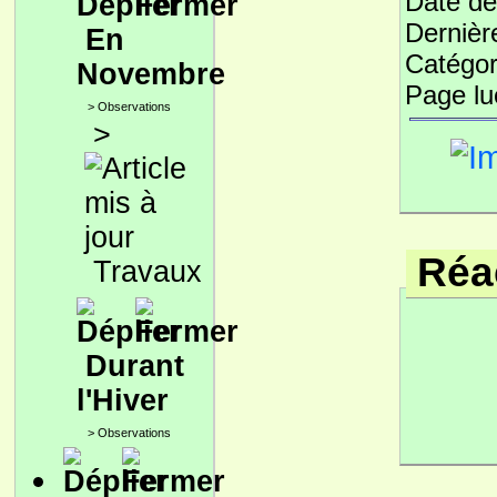
Date de
Dernièr
En
Catégor
Novembre
Page l
>
Observations
>
Réac
Travaux
Durant
l'Hiver
>
Observations