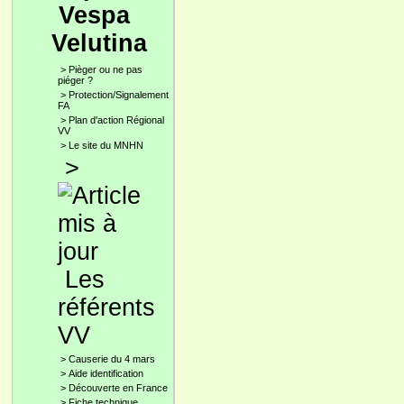
Vespa
Velutina
>
Pièger ou ne pas
piéger ?
>
Protection/Signalement
FA
>
Plan d'action Régional
VV
>
Le site du MNHN
>
Les
référents
VV
>
Causerie du 4 mars
>
Aide identification
>
Découverte en France
>
Fiche technique