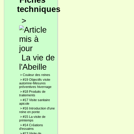
Fiches
techniques
>
La vie de
l'Abeille
>
Couleur des reines
>
#19 Objectifs visite
automne-Mesures
préventives hivernage
>
#18 Produits de
traitements
>
#17 Visite sanitaire
apicole
>
#16 Introduction d'une
reine en ponte
>
#15 La visite de
printemps
>
#14 Créations
d'essaims
>
#13 Visite de