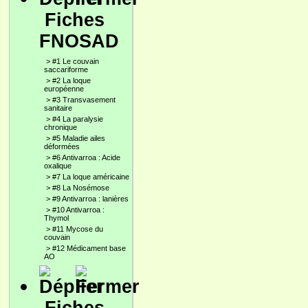
Fiches
FNOSAD
>
#1 Le couvain
saccariforme
>
#2 La loque
européenne
>
#3 Transvasement
sanitaire
>
#4 La paralysie
chronique
>
#5 Maladie ailes
déformées
>
#6 Antivarroa : Acide
oxalique
>
#7 La loque américaine
>
#8 La Nosémose
>
#9 Antivarroa : lanières
>
#10 Antivarroa :
Thymol
>
#11 Mycose du
couvain
>
#12 Médicament base
AO