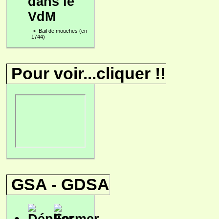
dans le
VdM
>
Bail de mouches (en
1744)
Pour voir...cliquer !!
GSA - GDSA