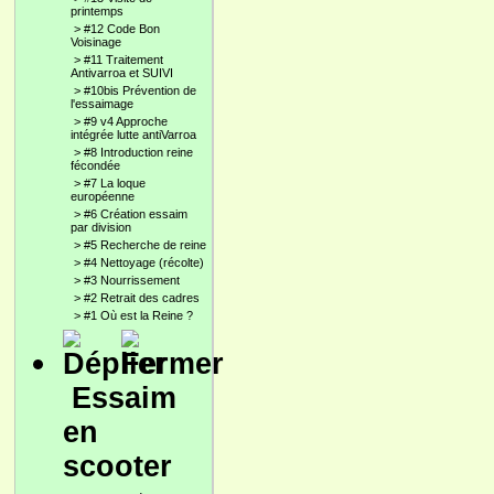
printemps
>
#12 Code Bon
Voisinage
>
#11 Traitement
Antivarroa et SUIVI
>
#10bis Prévention de
l'essaimage
>
#9 v4 Approche
intégrée lutte antiVarroa
>
#8 Introduction reine
fécondée
>
#7 La loque
européenne
>
#6 Création essaim
par division
>
#5 Recherche de reine
>
#4 Nettoyage (récolte)
>
#3 Nourrissement
>
#2 Retrait des cadres
>
#1 Où est la Reine ?
Essaim
en
scooter