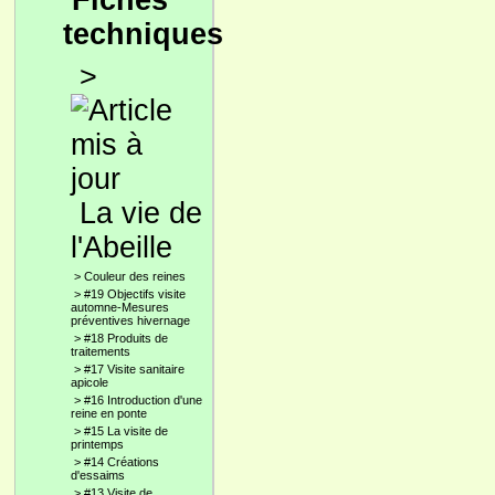
Fiches
techniques
>
La vie de
l'Abeille
>
Couleur des reines
>
#19 Objectifs visite
automne-Mesures
préventives hivernage
>
#18 Produits de
traitements
>
#17 Visite sanitaire
apicole
>
#16 Introduction d'une
reine en ponte
>
#15 La visite de
printemps
>
#14 Créations
d'essaims
>
#13 Visite de