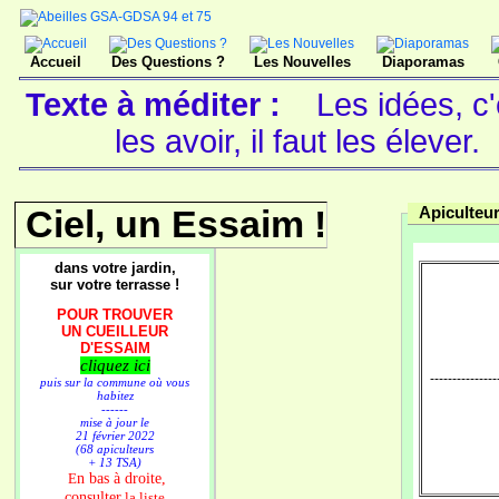
Accueil
Des Questions ?
Les Nouvelles
Diaporamas
Texte à méditer :
Les idées, c'
les avoir, il faut les élever.
Ciel, un Essaim !
Apiculteur
dans votre jardin,
sur votre terrasse !
POUR TROUVER
UN CUEILLEUR
D'ESSAIM
cliquez ici
---------------
puis sur la commune où vous
habitez
------
mise à jour le
21 février 2022
(68 apiculteurs
+ 13 TSA)
n bas à droite,
E
consulter
la liste