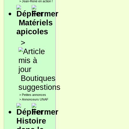
>
Jean-René en action !
Matériels
apicoles
>
Boutiques
suggestions
>
Petites annonces
>
Annonceurs UNAF
Histoire