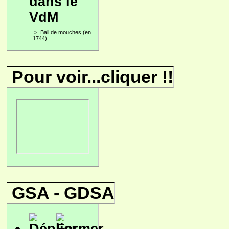
dans le
VdM
>
Bail de mouches (en
1744)
Pour voir...cliquer !!
GSA - GDSA