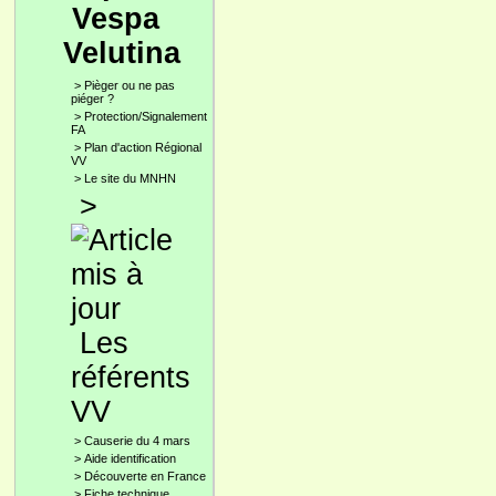
Vespa
Velutina
>
Pièger ou ne pas
piéger ?
>
Protection/Signalement
FA
>
Plan d'action Régional
VV
>
Le site du MNHN
>
Les
référents
VV
>
Causerie du 4 mars
>
Aide identification
>
Découverte en France
>
Fiche technique