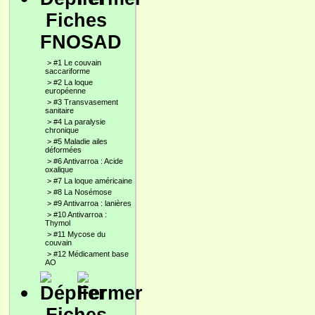
Fiches
FNOSAD
>
#1 Le couvain
saccariforme
>
#2 La loque
européenne
>
#3 Transvasement
sanitaire
>
#4 La paralysie
chronique
>
#5 Maladie ailes
déformées
>
#6 Antivarroa : Acide
oxalique
>
#7 La loque américaine
>
#8 La Nosémose
>
#9 Antivarroa : lanières
>
#10 Antivarroa :
Thymol
>
#11 Mycose du
couvain
>
#12 Médicament base
AO