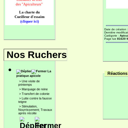
des
"Apiculteurs"
La charte du
Cueilleur d'essaim
(cliquer ici)
Date de création 
Dernière modificat
Catégorie :
Apicu
Page lue
81620 f
Nos Ruchers
La
Réactions 
pratique apicole
>
Une visite de
printemps
>
Marquage de reine
>
Transfert de colonie
>
Lutte contre la fausse
teigne
>
Stimulation,
Nourrissement; Travaux
après récolte